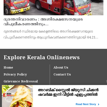
ദുരന്തനിവാരണം : അഗ്നിരക്ഷസേനയുടെ
വിപുലീകരണത്തിനും
ആധുനികവത്കരണത്തിനുമായി 64.21 കോടി രൂപ
ദുരന്തങ്ങൾ സ്ഥിരമായ കേരളത്തിലെ അഗ്നിരക്ഷസേനയുടെ
കൂടി അനുവദിച്ചു
വിപുലീകരണത്തിനും ആധുനികവത്കരണത്തിനുമായി 64.21
കോടി രൂപ കൂടി അനുവദിച്ചു. പതിനഞ്ചാം ധനകാര്യ കമീഷൻ
നിർദേശങ്ങൾക്കനുസരിച്ചാണ് രണ്ടാം ഘട്ടമായി സഹായധനം
അനുവദി
Explore Kerala Onlinenews
Home
About Us
Privacy Policy
Contact Us
Grievance Redressal