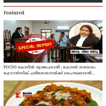
Featured
POCSO കേസിൽ വ്യാജപരാതി ; ഫോൺ സന്ദേശം
ഫോറൻസിക് പരിശോധനയ്ക്ക് ഹൈക്കോടതി
നിർദേശം; പ്രതിയെ വെറുതെവിട്ട് ആലുവ ഫാസ്റ്റ്
ട്രാക്ക് കോടതി