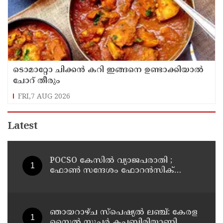
ടൊമാറ്റോ ചിക്കൻ കറി ഇങ്ങനെ ഉണ്ടാക്കിയാൽ
ചോറ് തീരും
FRI,7 AUG 2026
Latest
POCSO കേസിൽ വ്യാജപരാതി ;
ഫോൺ സന്ദേശം ഫോറൻസിക്
പരിശോധനയ്ക്ക് ഹൈക്കോടതി
നിർദേശം; പ്രതിയെ വെറുതെവിട്ട്
ആലുവ ഫാസ്റ്റ് ട്രാക്ക് കോടതി
ഞായറാഴ്ച സ്പെഷ്യൽ ലഞ്ച്: കേരള
സ്റ്റൈൽ സൂപ്പർ കപ്പബിരിയാണി