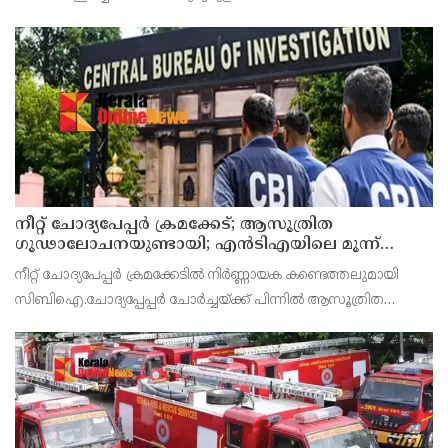
നീറ്റ് ചോദ്യപേപ്പര്‍ ക്രമക്കേട്; ആസൂത്രിത
ഗൂഢാലോചനയുണ്ടായി; എന്‍ടിഎയിലെ മൂന്ന്
സബ്ജക്ട് വിദഗ്ധര്‍ക്ക് പങ്കുണ്ടെന്ന നിർണായക
നീറ്റ് ചോദ്യപേപ്പര്‍ ക്രമക്കേടിൽ നിർണ്ണായക കണ്ടെത്തലുമായി
കണ്ടെത്തലുമായി സിബിഐ
സിബിഐ.ചോദ്യപ്പേപ്പർ ചോർച്ചയ്ക്ക് പിന്നില്‍ ആസൂത്രിത
ഗൂഢാലോചനയുണ്ടായെന്നാണ് സിബിഐയുടെ കണ്ടെത്തല്‍.
നാഷണല്‍ ടെസ്റ്റിംഗ് ഏജന്‍സി (എന്‍ടിഎ) വിദഗ്