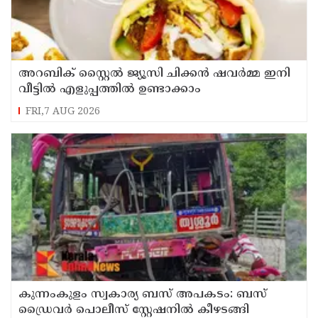
അറബിക് സ്റ്റൈൽ ജ്യൂസി ചിക്കൻ ഷവർമ്മ ഇനി
വീട്ടിൽ എളുപ്പത്തിൽ ഉണ്ടാക്കാം
FRI,7 AUG 2026
കുന്നംകുളം സ്വകാര്യ ബസ് അപകടം: ബസ്
ഡ്രൈവർ പൊലീസ് സ്റ്റേഷനിൽ കീഴടങ്ങി