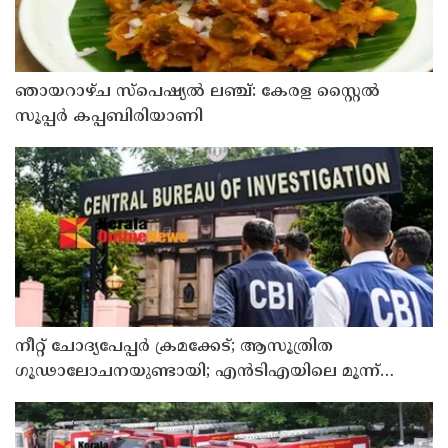
ഞായറാഴ്ച സ്പെഷ്യൽ ലഞ്ച്: കേരള സ്റ്റൈൽ
സൂപ്പർ കപ്പബിരിയാണി
നീറ്റ് ചോദ്യപേപ്പര്‍ ക്രമക്കേട്; ആസൂത്രിത
ഗൂഢാലോചനയുണ്ടായി; എന്‍ടിഎയിലെ മൂന്ന്
സബ്ജക്ട് വിദഗ്ധര്‍ക്ക് പങ്കുണ്ടെന്ന നിർണായക
കണ്ടെത്തലുമായി സിബിഐ