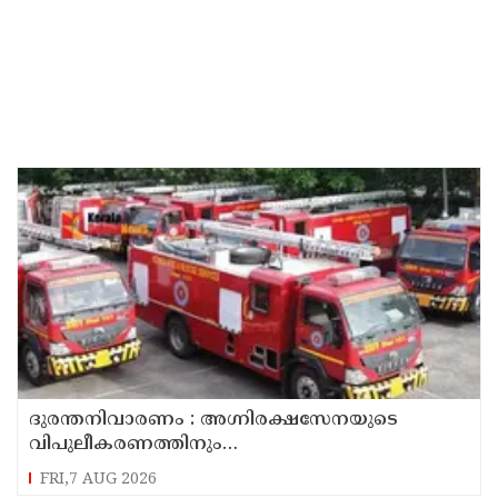
ദുരന്തനിവാരണം : അഗ്നിരക്ഷസേനയുടെ
വിപുലീകരണത്തിനും
ആധുനികവത്കരണത്തിനുമായി 64.21 കോടി
FRI,7 AUG 2026
രൂപ കൂടി അനുവദിച്ചു