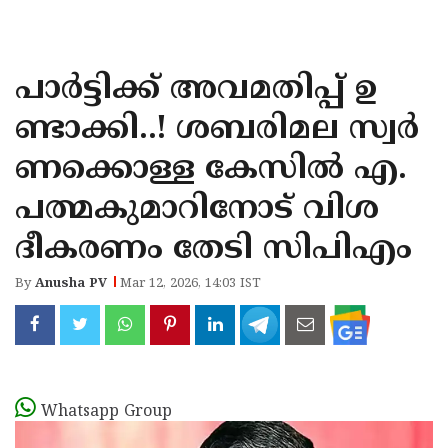
KOZHIKODE
WAYANAD
പാർട്ടിക്ക് അവമതിപ്പ് ഉ
KANNUR
ണ്ടാക്കി..! ശബരിമല സ്വർ
KASARAGOD
ണക്കൊള്ള കേസിൽ എ.
പത്മകുമാറിനോട് വിശ
ദീകരണം തേടി സിപിഎം
By
Anusha PV
Mar 12, 2026, 14:03 IST
Whatsapp Group