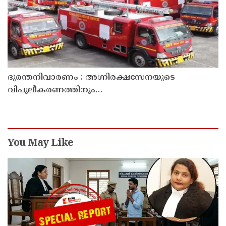
ദുരന്തനിവാരണം : അഗ്നിരക്ഷസേനയുടെ
വിപുലീകരണത്തിനും
ആധുനികവത്കരണത്തിനുമായി 64.21 കോടി രൂപ
കൂടി അനുവദിച്ചു
You May Like