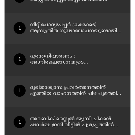
നീറ്റ് ചോദ്യപേപ്പര്‍ ക്രമക്കേട്;
ആസൂത്രിത ഗൂഢാലോചനയുണ്ടായി;
എന്‍ടിഎയിലെ മൂന്ന് സബ്ജക്ട്
വിദഗ്ധര്‍ക്ക് പങ്കുണ്ടെന്ന നിർണായക
കണ്ടെത്തലുമായി സിബിഐ
ദുരന്തനിവാരണം :
അഗ്നിരക്ഷസേനയുടെ
വിപുലീകരണത്തിനും
ആധുനികവത്കരണത്തിനുമായി
64.21 കോടി രൂപ കൂടി അനുവദിച്ചു
ദുരിതാശ്വാസ പ്രവർത്തനത്തിന്
എത്തിയ വാഹനത്തിന് പിഴ ചുമത്തി;
എംവിഡി ഉദ്യോഗസ്ഥന്
സസ്പെൻഷൻ
അറബിക് സ്റ്റൈൽ ജ്യൂസി ചിക്കൻ
ഷവർമ്മ ഇനി വീട്ടിൽ എളുപ്പത്തിൽ
ഉണ്ടാക്കാം