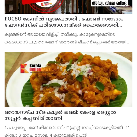
POCSO കേസിൽ വ്യാജപരാതി ; ഫോൺ സന്ദേശം
ഫോറൻസിക് പരിശോധനയ്ക്ക് ഹൈക്കോടതി
നിർദേശം; പ്രതിയെ വെറുതെവിട്ട് ആലുവ ഫാസ്റ്റ്
കുഞ്ഞിന്റെ അമ്മയെ വിളിച്ച്, തനിക്കും കാമുകനുമെതിരെ
ട്രാക്ക് കോടതി
കള്ളക്കേസ് ചുമത്തുമെന്ന് ഭർത്താവ് ഭീഷണിപ്പെടുത്തിയതായി
ആരോപിക്കുന്ന ഫോൺ സന്ദേശം ഫോറൻസിക് ലാബ് മുഖേന
പരിശോധിച്ച് റിപ്പോർട്ട് കോടതിയിൽ സമർപ്പിക്കണമെന്
ഞായറാഴ്ച സ്പെഷ്യൽ ലഞ്ച്: കേരള സ്റ്റൈൽ
സൂപ്പർ കപ്പബിരിയാണി
1. പച്ചക്കപ്പ- രണ്ട് കിലോ 2 ബീഫ് (എല്ല് ഇറച്ചിയോടുകൂടിയത്)- 1്
കിലോ 3 ഇറച്ചിമസാല 4 കുരുമുളക് പൊടി