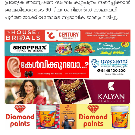
പ്രത‍്യേക അന്വേഷണ സംഘം കുറ്റപത്രം സമർപ്പിക്കാൻ
വൈകിയതോടെ 90 ദിവസം റിമാൻഡ് കാലാവധി
പൂർത്തിയാക്കിയതോടെ സ്വഭാവിക ജാമ‍്യം ലഭിച്ചു.