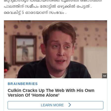
കുറുമാത്തൂര്‍ പഞ്ചായത്തിലെ പൂമംഗലം കൊടിലേരി
പാലത്തിന് സമീപം തോട്ടില്‍ ഒഴുക്കില്‍ പെട്ടത് .
വൈകിട്ട് 5 ഓടെയാണ് സംഭവം .