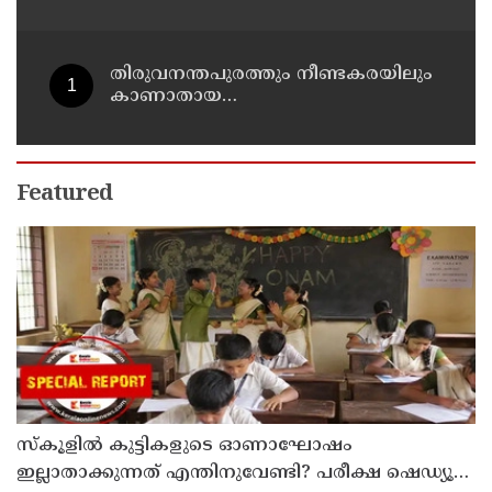
ഒളിത്താവളങ്ങളില്‍ മാറി മാറി
താമസിച്ച് കണ്ണൂരിലെ ക്വട്ടേഷന്‍
നേതാവ്
തിരുവനന്തപുരത്തും നീണ്ടകരയിലും
കാണാതായ
മത്സ്യത്തൊഴിലാളികള്‍ക്കായി
തിരച്ചില്‍ പത്താം ദിവസത്തിലേക്ക്
Featured
സ്‌കൂളില്‍ കുട്ടികളുടെ ഓണാഘോഷം
ഇല്ലാതാക്കുന്നത് എന്തിനുവേണ്ടി? പരീക്ഷ ഷെഡ്യൂള്‍