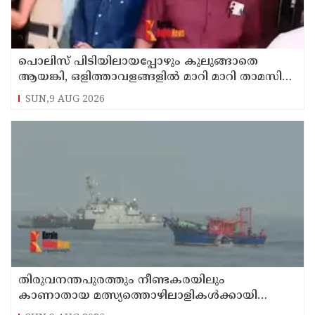
പൊലിസ് പിടിയിലായപ്പോഴും കുലുങ്ങാതെ
ആയങ്കി, ഒളിത്താവളങ്ങളില്‍ മാറി മാറി താമസിച്ച്
കണ്ണൂരിലെ ക്വട്ടേഷന്‍ നേതാവ്
SUN,9 AUG 2026
തിരുവനന്തപുരത്തും നീണ്ടകരയിലും
കാണാതായ മത്സ്യത്തൊഴിലാളികള്‍ക്കായി
തിരച്ചില്‍ പത്താം ദിവസത്തിലേക്ക്