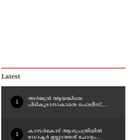
Latest
അർജുൻ ആയങ്കിയെ
പിടികൂടാനാകാതെ പൊലീസ്;
പ്രത്യേക സംഘമായി അന്വേഷണം
കാസർകോട് ആശുപത്രിയിൽ
ഡോക്ടർ ഇല്ലാത്തത് ചോദ്യം