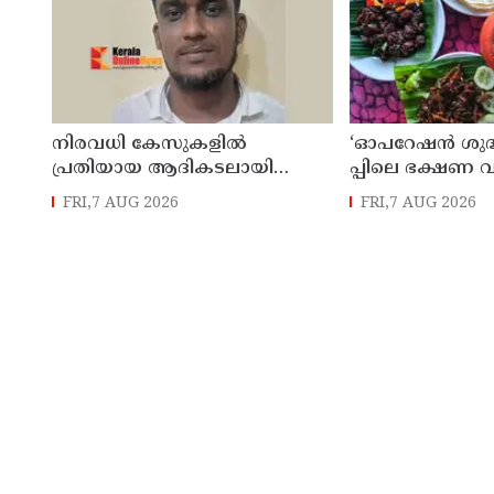
നിരവധി കേസുകളിൽ
‘ഓ​പ​റേ​ഷ​ൻ ശു​ദ്
പ്രതിയായ ആദികടലായി
പ്പി​ലെ ഭ​ക്ഷ​ണ വ
സ്വദേശി ജംഷീറിനെ കാപ്പ
ലൈ​സ​ൻ​സ് നി​ർ​ബ
FRI,7 AUG 2026
FRI,7 AUG 2026
ചുമത്തി ജയിലിലടച്ചു
ത്ത​ര​വി​റ​ക്കി എ
പ്പ്​