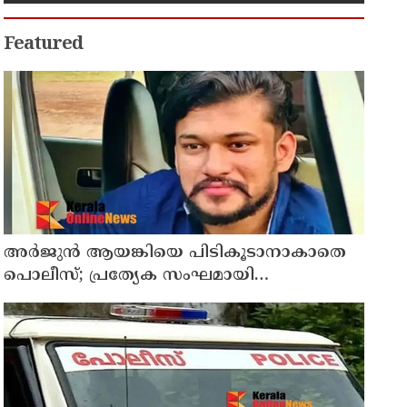
Featured
അർജുൻ ആയങ്കിയെ പിടികൂടാനാകാതെ
പൊലീസ്; പ്രത്യേക സംഘമായി
അന്വേഷണം