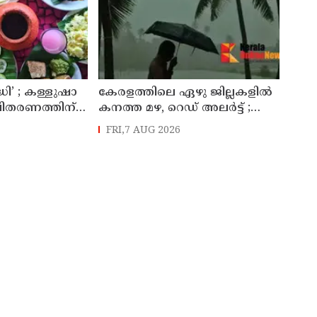
ധി’ ; ക​ള്ളു​ഷാ​
കേരളത്തിലെ ഏഴു ജില്ലകളിൽ
ി​ത​ര​ണ​ത്തി​ന്
കനത്ത മഴ, റെഡ് അലർട്ട് ;
​ന്ധ​മാ​ക്കി ഉ​
നാലുജില്ലകളിൽ
FRI,7 AUG 2026
​ക്​​സൈ​സ്​ വ​കു​
കടലാക്രമണത്തിന് സാധ്യത