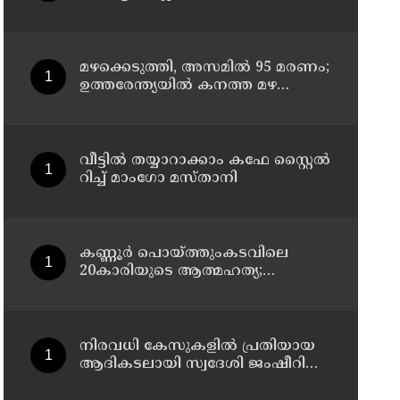
ചെയ്തു ; നാട്ടുകാർക്കെതിരെ
കേസെടുത്ത് പൊലീസ്
മഴക്കെടുത്തി, അസമിൽ 95 മരണം;
ഉത്തരേന്ത്യയില്‍ കനത്ത മഴ
മുന്നറിയിപ്പ്
വീട്ടിൽ തയ്യാറാക്കാം കഫേ സ്റ്റൈൽ
റിച്ച് മാംഗോ മസ്താനി
കണ്ണൂർ പൊയ്ത്തുംകടവിലെ
20കാരിയുടെ ആത്മഹത്യ;
ഭർത്താവിനായി ലുക്കൗട്ട്
സർക്കുലർ
നിരവധി കേസുകളിൽ പ്രതിയായ
ആദികടലായി സ്വദേശി ജംഷീറിനെ
കാപ്പ ചുമത്തി ജയിലിലടച്ചു