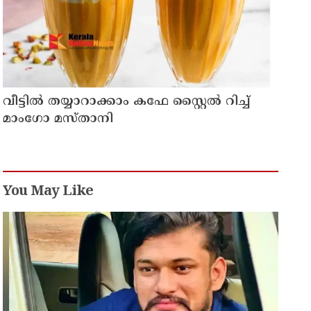
വീട്ടിൽ തയ്യാറാക്കാം കഫേ സ്റ്റൈൽ റിച്ച്
മാംഗോ മസ്താനി
You May Like