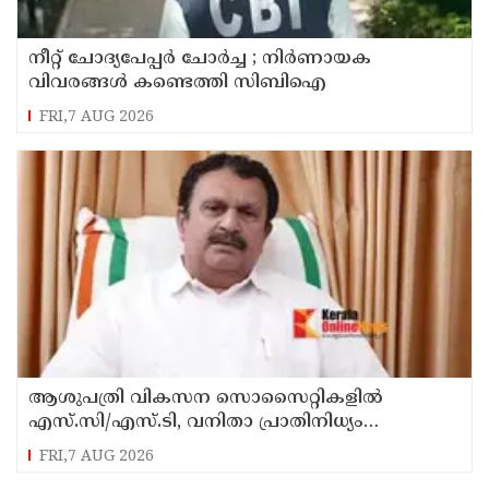
നീറ്റ് ചോദ്യപേപ്പർ ചോർച്ച ; നിർണായക
വിവരങ്ങൾ കണ്ടെത്തി സിബിഐ
FRI,7 AUG 2026
ആശുപത്രി വികസന സൊസൈറ്റികളിൽ
എസ്.സി/എസ്.ടി, വനിതാ പ്രാതിനിധ്യം
ഉൾപ്പെടുത്തി ഉത്തരവായി : മന്ത്രി കെ.മുരളീധരൻ
FRI,7 AUG 2026