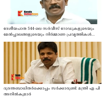
ദേശീയപാത 544-ലെ സർവീസ് റോഡുകളുടെയും
മേൽപ്പാലങ്ങളുടെയും നിർമ്മാണ പ്രവൃത്തികൾ
അടിയന്തരമായി പൂർത്തിയാക്കണം ; നിതിൻ
ഗഡ്കരിയുമായി കൂടിക്കാഴ്ച നടത്തി കെ.
രാധാകൃഷ്ണൻ എം.പി
ദുരന്തബാധിതര്‍ക്കൊപ്പം സര്‍ക്കാരുണ്ട്: മന്ത്രി എ പി
അനില്‍കുമാര്‍