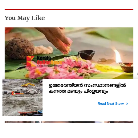
You May Like
കര്‍ക്കിടകവാവ് ബലിതര്‍പ്പണം: ഹരിതചട്ടം
കര്‍ശനമായി പാലിക്കണം
കോഴിക്കോട് : കര്‍ക്കിടകവാവ് ബലിതര്‍പ്പണവുമായി ബന്ധപ്പെട്ട്
ജില്ലയുടെ വിവിധ ഭാഗങ്ങളില്‍ നടക്കുന്ന എല്ലാ ചടങ്ങുകളും
ഹരിതചട്ടം പൂര്‍ണമായി പാലിച്ച് നടത്തണമെന്ന് ജില്ലാ ശുചിത്വ
മിഷന്‍ കോഓഡിനേറ്റര്‍ എ ആതിര