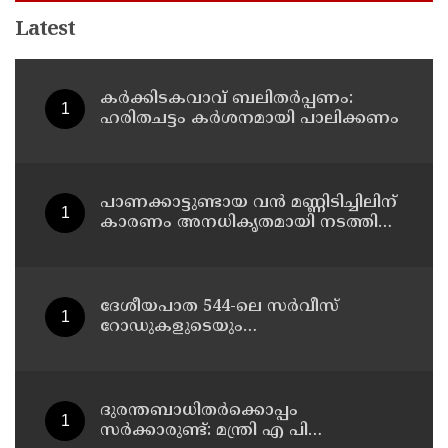
Latest
കര്‍ക്കിടകവാവ് ബലിതര്‍പ്പണം:
ഹരിതചട്ടം കര്‍ശനമായി പാലിക്കണം
പാണക്കാട്ടുണ്ടായ വൻ മണ്ണിടിച്ചിലിന്
കാരണം അനധികൃതമായി നടത്തിയ
പാറപൊട്ടിക്കൽ ; മന്ത്രി പി.കെ.
കുഞ്ഞാലിക്കുട്ടി
ദേശീയപാത 544-ലെ സർവീസ്
റോഡുകളുടെയും
മേൽപ്പാലങ്ങളുടെയും നിർമ്മാണ
പ്രവൃത്തികൾ അടിയന്തരമായി
പൂർത്തിയാക്കണം ; നിതിൻ
ഗഡ്കരിയുമായി കൂടിക്കാഴ്ച നടത്തി
ദുരന്തബാധിതര്‍ക്കൊപ്പം
കെ. രാധാകൃഷ്ണൻ എം.പി
സര്‍ക്കാരുണ്ട്: മന്ത്രി എ പി