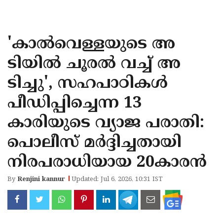
KOZHIKODE
WAYANAD
'കാൽവെള്ളയുടെ അ
KANNUR
ടിയിൽ ചൂരൽ വച്ച് അ
KASARAGOD
ടിച്ചു', സഹപാഠികൾ
പീഡിപ്പിച്ചെന്ന 13
കാരിയുടെ വ്യാജ പരാതി:
പൊലീസ് മർദ്ദിച്ചതായി
നിരപരാധിയായ 20കാരൻ
By
Renjini kannur
Updated: Jul 6, 2026, 10:31 IST