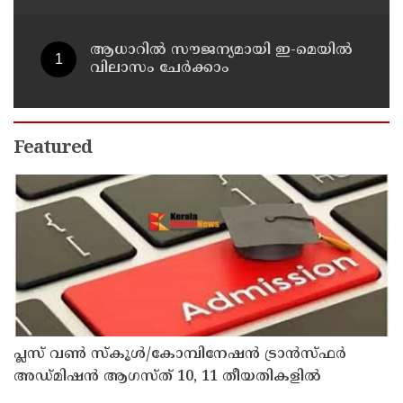
വി ഡി സതീശൻ
ആധാറിൽ സൗജന്യമായി ഇ-മെയിൽ
വിലാസം ചേർക്കാം
Featured
പ്ലസ് വൺ സ്‌കൂൾ/കോമ്പിനേഷൻ ട്രാൻസ്ഫർ
അഡ്മിഷൻ ആഗസ്ത് 10, 11 തീയതികളിൽ