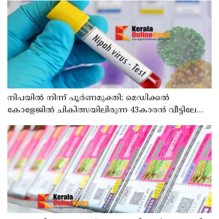
നിപയിൽ നിന്ന് പൂർണമുക്തി; മെഡിക്കൽ
കോളേജിൽ ചികിത്സയിലിരുന്ന 43കാരൻ വീട്ടിലേക്ക്
മടങ്ങി