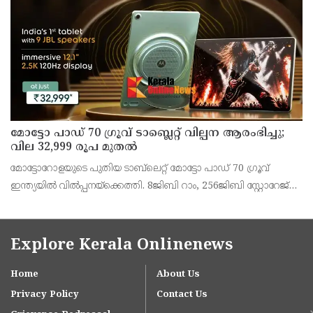
അഞ്ജു കെ എസ് അറിയിച്ചു.
മോട്ടോ പാഡ് 70 ഗ്രൂവ് ടാബ്ലെറ്റ് വില്പന ആരംഭിച്ചു;
വില 32,999 രൂപ മുതൽ
മോട്ടോറോളയുടെ പുതിയ ടാബ്‌ലെറ്റ് മോട്ടോ പാഡ് 70 ഗ്രൂവ്
ഇന്ത്യയിൽ വിൽപ്പനയ്‌ക്കെത്തി. 8ജിബി റാം, 256ജിബി സ്റ്റോറേജ്
പതിപ്പിന് 36,999 രൂപയാണ് ലോഞ്ച് വില. ബാങ്ക് ഓഫറുകൾ
ഉൾപ്പെടെ 32,999 രൂപയാണ് ഫലപ്രദമായ
Explore Kerala Onlinenews
Home
About Us
Privacy Policy
Contact Us