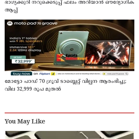
ഭാഗ്യക്കുറി നറുക്കെടുപ്പ് ഫലം അറിയാൻ ഔദ്യോഗിക
ആപ്പ്
മോട്ടോ പാഡ് 70 ഗ്രൂവ് ടാബ്ലെറ്റ് വില്പന ആരംഭിച്ചു;
വില 32,999 രൂപ മുതൽ
You May Like