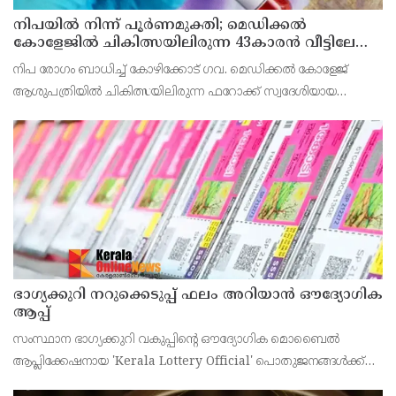
നിപയിൽ നിന്ന് പൂർണമുക്തി; മെഡിക്കൽ
കോളേജിൽ ചികിത്സയിലിരുന്ന 43കാരൻ വീട്ടിലേക്ക്
മടങ്ങി
നിപ രോഗം ബാധിച്ച് കോഴിക്കോട് ഗവ. മെഡിക്കൽ കോളേജ്
ആശുപത്രിയിൽ ചികിത്സയിലിരുന്ന ഫറോക്ക് സ്വദേശിയായ
43കാരനെ ഡിസ്ചാർജ് ചെയ്തു.
ഭാഗ്യക്കുറി നറുക്കെടുപ്പ് ഫലം അറിയാൻ ഔദ്യോഗിക
ആപ്പ്
സംസ്ഥാന ഭാഗ്യക്കുറി വകുപ്പിന്റെ ഔദ്യോഗിക മൊബൈൽ
ആപ്ലിക്കേഷനായ 'Kerala Lottery Official' പൊതുജനങ്ങൾക്ക്
ലഭ്യമാണെന്ന് കേരള സംസ്ഥാന ഭാഗ്യക്കുറി വകുപ്പ് ഡയറക്ടർ