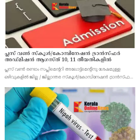
പ്ലസ് വൺ സ്‌കൂൾ/കോമ്പിനേഷൻ ട്രാൻസ്ഫർ
അഡ്മിഷൻ ആഗസ്ത് 10, 11 തീയതികളിൽ
പ്ലസ് വൺ രണ്ടാം സപ്ലിമെന്ററി അലോട്ട്‌മെന്റിനു ശേഷമുള്ള
ഒഴിവുകളിൽ ജില്ല / ജില്ലാന്തര സ്‌കൂൾ/കോമ്പിനേഷൻ ട്രാൻസ്ഫർ
അലോട്ട്‌മെന്റിനായി അപേക്ഷിക്കാനുള്ള അവസരം ആഗസ്റ്റ് 7 ന്
വൈകിട്ട് 4 മണി വരെ നൽകിയിരുന്നു