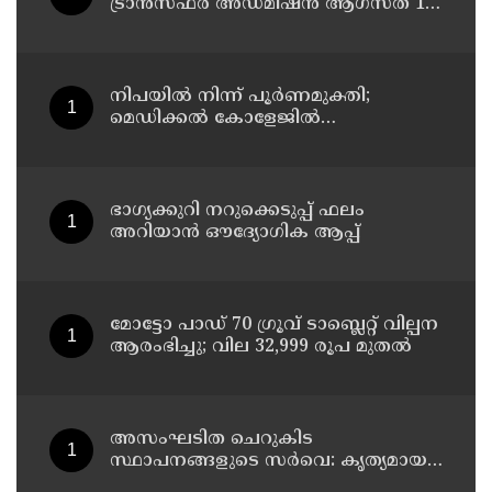
ട്രാൻസ്ഫർ അഡ്മിഷൻ ആഗസ്ത് 10,
11 തീയതികളിൽ
നിപയിൽ നിന്ന് പൂർണമുക്തി;
മെഡിക്കൽ കോളേജിൽ
ചികിത്സയിലിരുന്ന 43കാരൻ
വീട്ടിലേക്ക് മടങ്ങി
ഭാഗ്യക്കുറി നറുക്കെടുപ്പ് ഫലം
അറിയാൻ ഔദ്യോഗിക ആപ്പ്
മോട്ടോ പാഡ് 70 ഗ്രൂവ് ടാബ്ലെറ്റ് വില്പന
ആരംഭിച്ചു; വില 32,999 രൂപ മുതൽ
അസംഘടിത ചെറുകിട
സ്ഥാപനങ്ങളുടെ സർവെ: കൃത്യമായ
വിവരങ്ങൾ നൽകണമെന്ന് മുഖ്യമന്ത്രി