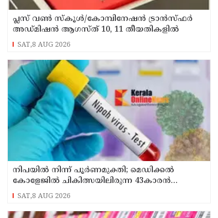
പ്ലസ് വൺ സ്‌കൂൾ/കോമ്പിനേഷൻ ട്രാൻസ്ഫർ
അഡ്മിഷൻ ആഗസ്ത് 10, 11 തീയതികളിൽ
SAT,8 AUG 2026
നിപയിൽ നിന്ന് പൂർണമുക്തി; മെഡിക്കൽ
കോളേജിൽ ചികിത്സയിലിരുന്ന 43കാരൻ
വീട്ടിലേക്ക് മടങ്ങി
SAT,8 AUG 2026