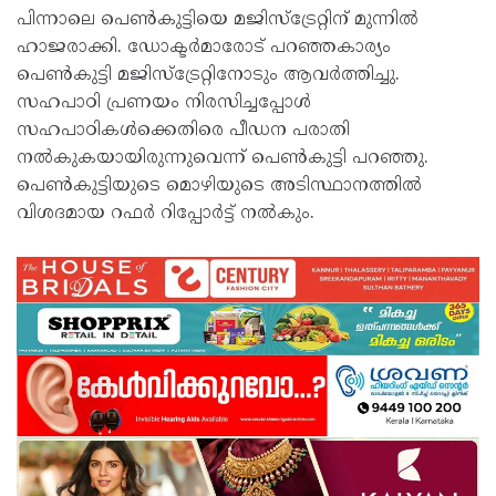
പിന്നാലെ പെൺകുട്ടിയെ മജിസ്‌ട്രേറ്റിന് മുന്നിൽ
ഹാജരാക്കി. ഡോക്ടർമാരോട് പറഞ്ഞകാര്യം
പെൺകുട്ടി മജിസ്‌ട്രേറ്റിനോടും ആവർത്തിച്ചു.
സഹപാഠി പ്രണയം നിരസിച്ചപ്പോൾ
സഹപാഠികൾക്കെതിരെ പീഡന പരാതി
നൽകുകയായിരുന്നുവെന്ന് പെൺകുട്ടി പറഞ്ഞു.
പെൺകുട്ടിയുടെ മൊഴിയുടെ അടിസ്ഥാനത്തിൽ
വിശദമായ റഫർ റിപ്പോർട്ട് നൽകും.