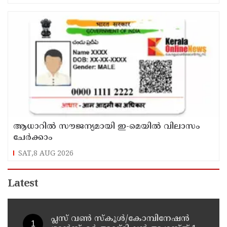
ആധാറിൽ സൗജന്യമായി ഇ-മെയിൽ വിലാസം
ചേർക്കാം
SAT,8 AUG 2026
Latest
പ്ലസ് വൺ സ്‌കൂൾ/കോമ്പിനേഷൻ