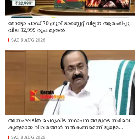
മോട്ടോ പാഡ് 70 ഗ്രൂവ് ടാബ്ലെറ്റ് വില്പന ആരംഭിച്ചു;
വില 32,999 രൂപ മുതൽ
SAT,8 AUG 2026
അസംഘടിത ചെറുകിട സ്ഥാപനങ്ങളുടെ സർവെ:
കൃത്യമായ വിവരങ്ങൾ നൽകണമെന്ന് മുഖ്യമന്ത്രി
വി ഡി സതീശൻ
SAT,8 AUG 2026