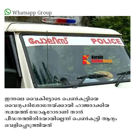
Whatsapp Group
ഇന്നലെ വൈകിട്ടോടെ പെൺകുട്ടിയെ
വൈദ്യപരിശോധനയ്ക്കായി ഹാജരാക്കിയ
സമയത്ത് ഡോക്ടറോടാണ് താൻ
പീഡനത്തിനിരയായില്ലെന്ന് പെൺകുട്ടി ആദ്യം
വെളിപ്പെടുത്തിയത്