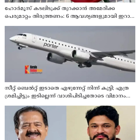
ഹോര്‍മൂസ് കടലിടുക്ക് തുറക്കാന്‍ അമേരിക്ക
പെരുമാറ്റം തിരുത്തണം: 6 ആവശ്യങ്ങളുമായി ഇറാന്‍
ദേശീയ സുരക്ഷാ കൗണ്‍സില്‍
സീറ്റ് ബെല്‍റ്റ് ഇടാതെ എഴുന്നേറ്റ് നിന്ന് കുട്ടി; എത്ര
ശ്രമിച്ചിട്ടും ഇടില്ലെന്ന് വാശിപിടിച്ചതോടെ വിമാനം
റദ്ദാക്കി