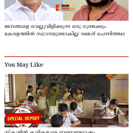
ജനങ്ങളെ വെല്ലുവിളിക്കുന്ന ഒരു ഗുണ്ടക്കും
കേരളത്തില്‍ സ്ഥാനമുണ്ടാകില്ല: രമേശ് ചെന്നിത്തല
You May Like
സ്‌കൂളില്‍ കുട്ടികളുടെ ഓണാഘോഷം