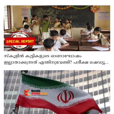
സ്‌കൂളില്‍ കുട്ടികളുടെ ഓണാഘോഷം
ഇല്ലാതാക്കുന്നത് എന്തിനുവേണ്ടി? പരീക്ഷ ഷെഡ്യൂള്‍
മാറ്റിയത് തിരുത്തുമോ?