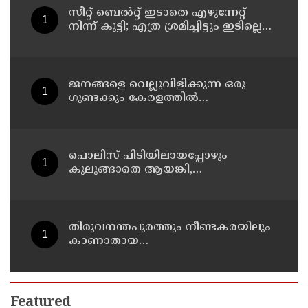
സീറ്റ് ബെല്‍റ്റ് ഇടാതെ എഴുന്നേറ്റ്
നിന്ന് കുട്ടി; എത്ര ശ്രമിച്ചിട്ടും ഇടില്ലെന്ന്
വാശിപിടിച്ചതോടെ വിമാനം റദ്ദാക്കി
ജനങ്ങളെ വെല്ലുവിളിക്കുന്ന ഒരു
ഗുണ്ടക്കും കേരളത്തില്‍
സ്ഥാനമുണ്ടാകില്ല: രമേശ് ചെന്നിത്തല
പൊലിസ് പിടിയിലായപ്പോഴും
കുലുങ്ങാതെ ആയങ്കി,
ഒളിത്താവളങ്ങളില്‍ മാറി മാറി
താമസിച്ച് കണ്ണൂരിലെ ക്വട്ടേഷന്‍
നേതാവ്
തിരുവനന്തപുരത്തും നീണ്ടകരയിലും
കാണാതായ
മത്സ്യത്തൊഴിലാളികള്‍ക്കായി
തിരച്ചില്‍ പത്താം ദിവസത്തിലേക്ക്
Featured