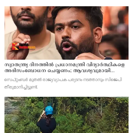
സ്വാതന്ത്ര്യ ദിനത്തില്‍ പ്രധാനമന്ത്രി വിദ്യാര്‍ത്ഥികളെ
അഭിസംബോധന ചെയ്യണം; ആവശ്യവുമായി
അഭിജീത് ദീപ്കെ
സെപ്റ്റംബര്‍ മുതല്‍ രാജ്യവ്യാപക പര്യടനം നടത്താനും സിജെപി
തീരുമാനിച്ചിട്ടുണ്ട്.