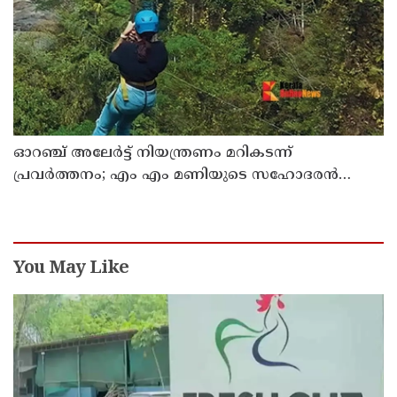
ഓറഞ്ച് അലേര്‍ട്ട് നിയന്ത്രണം മറികടന്ന്
പ്രവര്‍ത്തനം; എം എം മണിയുടെ സഹോദരന്‍
നടത്തുന്ന സിപ് ലൈന്‍ പൂട്ടിച്ച് അധികൃതര്‍
You May Like