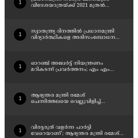
വിദേശയാത്രയ്ക്ക് 2021 മുതല്‍
ചെലവായത് 558കോടി രൂപ
സ്വാതന്ത്ര്യ ദിനത്തില്‍ പ്രധാനമന്ത്രി
വിദ്യാര്‍ത്ഥികളെ അഭിസംബോധന
ചെയ്യണം; ആവശ്യവുമായി അഭിജീത്
ദീപ്കെ
ഓറഞ്ച് അലേര്‍ട്ട് നിയന്ത്രണം
മറികടന്ന് പ്രവര്‍ത്തനം; എം എം
മണിയുടെ സഹോദരന്‍ നടത്തുന്ന
സിപ് ലൈന്‍ പൂട്ടിച്ച് അധികൃതര്‍
ആഭ്യന്തര മന്ത്രി രമേശ്
ചെന്നിത്തലയെ വെല്ലുവിളിച്ച്
അ‍ർജുൻ ആയങ്കി ; വിരട്ടരുത്..
വളർന്ന പാർട്ടി വേറെയാണ് !
വിരട്ടരുത് വളര്‍ന്ന പാര്‍ട്ടി
വേറെയാണ്'; ആഭ്യന്തര മന്ത്രി രമേശ്