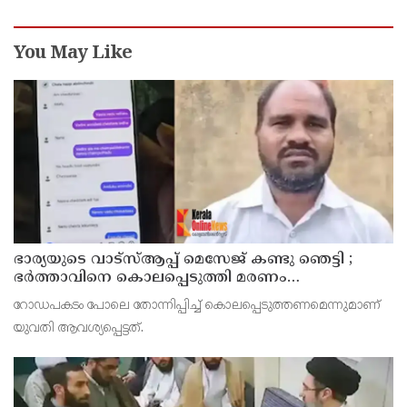
You May Like
ഭാര്യയുടെ വാട്സ്ആപ്പ് മെസേജ് കണ്ടു ഞെട്ടി ;
ഭര്‍ത്താവിനെ കൊലപ്പെടുത്തി മരണം
റോഡപകടമാക്കി മാറ്റാന്‍ കാമുകനുമായി
റോഡപകടം പോലെ തോന്നിപ്പിച്ച് കൊലപ്പെടുത്തണമെന്നുമാണ്
പദ്ധതിയിട്ട യുവതിയും സുഹൃത്തും ഒളിവില്‍
യുവതി ആവശ്യപ്പെട്ടത്.