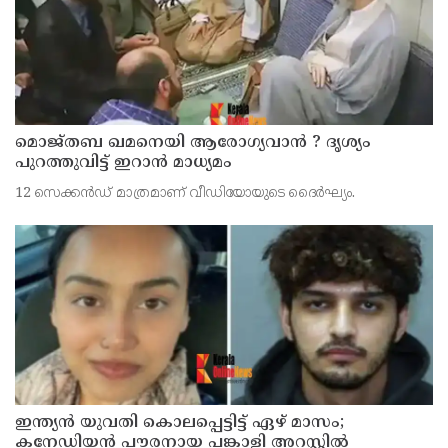
മൊജ്തബ ഖമനെയി ആരോഗ്യവാന്‍ ? ദൃശ്യം
പുറത്തുവിട്ട് ഇറാന്‍ മാധ്യമം
12 സെക്കന്‍ഡ് മാത്രമാണ് വീഡിയോയുടെ ദൈര്‍ഘ്യം.
ഇന്ത്യന്‍ യുവതി കൊലപ്പെട്ടിട്ട് ഏഴ് മാസം;
കനേഡിയന്‍ പൗരനായ പങ്കാളി അറസ്റ്റില്‍