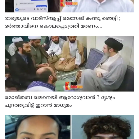
ഭാര്യയുടെ വാട്സ്ആപ്പ് മെസേജ് കണ്ടു ഞെട്ടി ;
ഭര്‍ത്താവിനെ കൊലപ്പെടുത്തി മരണം
റോഡപകടമാക്കി മാറ്റാന്‍ കാമുകനുമായി
പദ്ധതിയിട്ട യുവതിയും സുഹൃത്തും ഒളിവില്‍
മൊജ്തബ ഖമനെയി ആരോഗ്യവാന്‍ ? ദൃശ്യം
പുറത്തുവിട്ട് ഇറാന്‍ മാധ്യമം