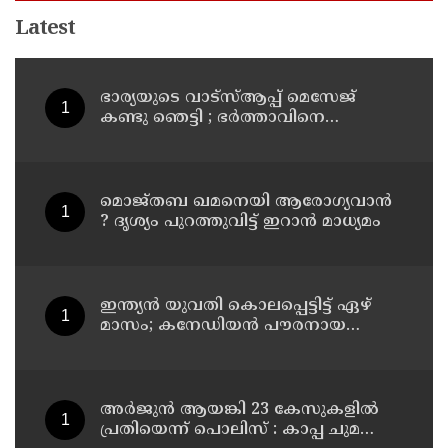
Latest
ഭാര്യയുടെ വാട്സ്ആപ്പ് മെസേജ്
കണ്ടു ഞെട്ടി ; ഭര്‍ത്താവിനെ
കൊലപ്പെടുത്തി മരണം
റോഡപകടമാക്കി മാറ്റാന്‍
കാമുകനുമായി പദ്ധതിയിട്ട
യുവതിയും സുഹൃത്തും ഒളിവില്‍
മൊജ്തബ ഖമനെയി ആരോഗ്യവാന്‍
? ദൃശ്യം പുറത്തുവിട്ട് ഇറാന്‍ മാധ്യമം
ഇന്ത്യന്‍ യുവതി കൊലപ്പെട്ടിട്ട് ഏഴ്
മാസം; കനേഡിയന്‍ പൗരനായ
പങ്കാളി അറസ്റ്റില്‍
അര്‍ജുന്‍ ആയങ്കി 23 കേസുകളില്‍
പ്രതിയെന്ന് പൊലിസ് : കാപ്പ ചുമത്തി