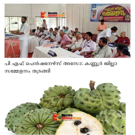
പി എഫ് പെൻഷനേഴ്സ് അസോ: കണ്ണൂർ ജില്ലാ
സമ്മേളനം തുടങ്ങി