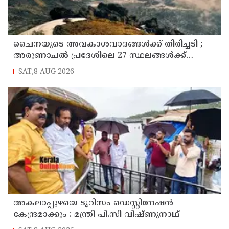
ചൈനയുടെ അവകാശവാദങ്ങൾക്ക് തിരിച്ചടി ;
അരുണാചൽ പ്രദേശിലെ 27 സ്ഥലങ്ങൾക്ക്
ഔദ്യോഗിക പേരുകൾ നൽകി ഇന്ത്യ
SAT,8 AUG 2026
അകലാപ്പുഴയെ ടൂറിസം ഡെസ്റ്റിനേഷന്‍
കേന്ദ്രമാക്കും : മന്ത്രി പി.സി വിഷ്ണുനാഥ്