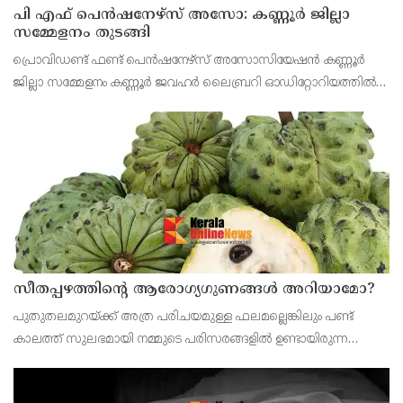
പി എഫ് പെൻഷനേഴ്സ് അസോ: കണ്ണൂർ ജില്ലാ
സമ്മേളനം തുടങ്ങി
പ്രൊവിഡണ്ട് ഫണ്ട് പെൻഷനേഴ്സ് അസോസിയേഷൻ കണ്ണൂർ
ജില്ലാ സമ്മേളനം കണ്ണൂർ ജവഹർ ലൈബ്രറി ഓഡിറ്റോറിയത്തിൽ
വി കെ സനോജ് എം എൽ എ ഉൽഘാടനം ചെയ്തു. പ്രസിഡണ്ട് പി
ഭരതൻ അദ്ധ്യക്ഷത വഹിച്ചു.
സീതപ്പഴത്തിന്റെ ആരോഗ്യഗുണങ്ങൾ അറിയാമോ?
പുതുതലമുറയ്ക്ക് അത്ര പരിചയമുള്ള ഫലമല്ലെങ്കിലും പണ്ട്
കാലത്ത് സുലഭമായി നമ്മുടെ പരിസരങ്ങളിൽ ഉണ്ടായിരുന്ന
പഴമാണ് സീതപ്പഴം.ശ്വാസകോശത്തിന്റെ ആരോഗ്യത്തിനും
ആസ്ത്മ അടക്കമുള്ള പ്രശ്‌നങ്ങൾക്കും സീതപ്പഴം ഗുണകര