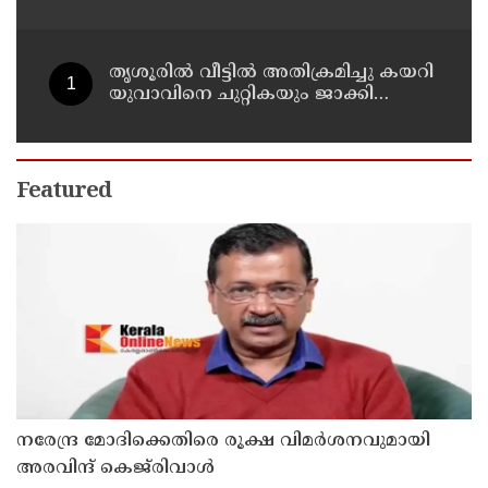
സ്ഥലങ്ങൾക്ക് ഔദ്യോഗിക പേരുകൾ
നൽകി ഇന്ത്യ
തൃശൂരിൽ വീട്ടിൽ അതിക്രമിച്ചു കയറി
യുവാവിനെ ചുറ്റികയും ജാക്കി
ലിവറും ഉപയോഗിച്ച് തലക്കടിച്ച്
കൊലപ്പെടുത്താൻ ശ്രമിച്ച കേസ് :
രണ്ടു പേർ പിടിയിൽ
Featured
നരേന്ദ്ര മോദിക്കെതിരെ രൂക്ഷ വിമർശനവുമായി
അരവിന്ദ് കെജ്‌രിവാൾ