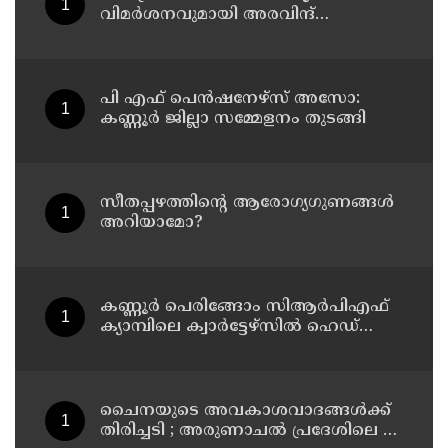
വിമർശനവുമായി അരവിന്ദ്
കെജ്‌രിവാൾ
പി എഫ് പെൻഷനേഴ്സ് അസോ:
കണ്ണൂർ ജില്ലാ സമ്മേളനം തുടങ്ങി
സീതപ്പഴത്തിന്റെ ആരോഗ്യഗുണങ്ങൾ
അറിയാമോ?
കണ്ണൂര്‍ പെരിങ്ങോം സിആര്‍പിഎഫ്
ക്യാമ്പിലെ ക്വാര്‍ട്ടേഴ്സില്‍ ഹെഡ്
കോണ്‍സ്റ്റബിളിനെ മരിച്ച നിലയില്‍
കണ്ടെത്തി
ചൈനയുടെ അവകാശവാദങ്ങൾക്ക്
തിരിച്ചടി ; അരുണാചൽ പ്രദേശിലെ 27