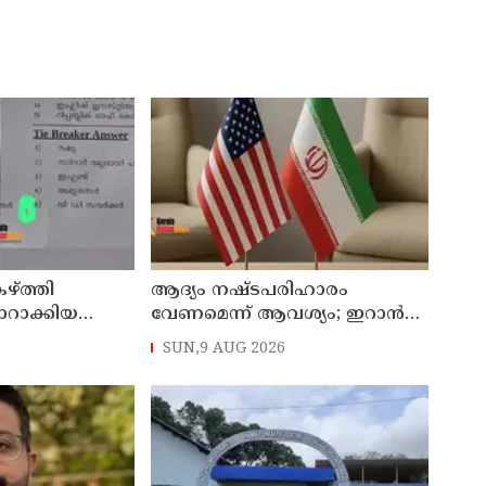
ഴ്ത്തി
ആദ്യം നഷ്ടപരിഹാരം
ാറാക്കിയ
വേണമെന്ന് ആവശ്യം; ഇറാന്‍
‌പെന്‍ഷന്‍
യുഎസ് നയതന്ത്ര നീക്കങ്ങളില്‍
SUN,9 AUG 2026
അനിശ്ചിതത്വം