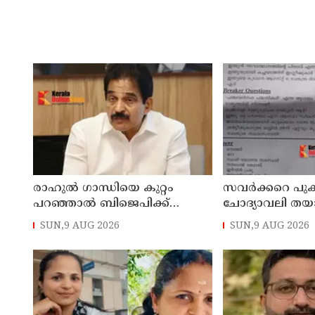
രാഹുല്‍ ഗാന്ധിയെ കുറ്റം
സവര്‍ക്കറെ പുക
പറഞ്ഞാല്‍ ബിജെപിക്ക്
ചോദ്യാവലി തയ
സുഖിക്കും ശശി തരൂരിന്
അധ്യാപകന് സസ്
SUN,9 AUG 2026
SUN,9 AUG 2026
മറുപടിയുമായി കെ സി
വേണുഗോപാല്‍