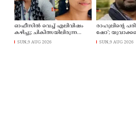
ഓഫീസില്‍ വെച്ച് എലിവിഷം
രാഹുലിന്റെ പരിപ
കഴിച്ചു; ചികിത്സയിലിരുന്ന
ഷോ'; യുവാക്ക
കാസര്‍കോട് കളക്ടറേറ്റിലെ
തെറ്റിദ്ധരിപ്പിക്
SUN,9 AUG 2026
SUN,9 AUG 2026
സീനിയര്‍ ക്ലര്‍ക്ക് മരിച്ചു
മന്ത്രി ഡാനിഷ്