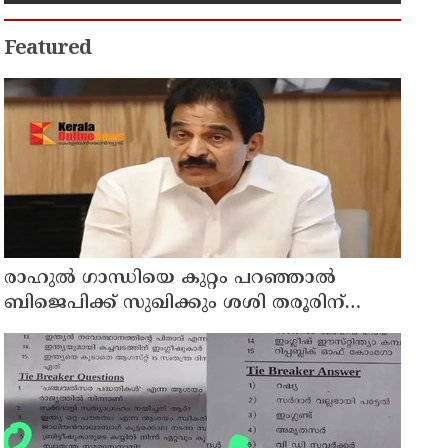
കുടുംബാരോഗ്യ കേന്ദ്രം
അടച്ചുപൂട്ടി
Featured
രാഹുല്‍ ഗാന്ധിയെ കുറ്റം പറഞ്ഞാല്‍
ബിജെപിക്ക് സുഖിക്കും ശശി തരൂരിന്
മറുപടിയുമായി കെ സി വേണുഗോപാല്‍