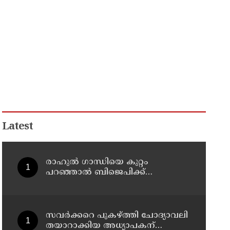
Latest
രാഹുല്‍ ഗാന്ധിയെ കുറ്റം
പറഞ്ഞാല്‍ ബിജെപിക്ക്
സുഖിക്കും ശശി തരൂരിന്
മറുപടിയുമായി കെ സി
വേണുഗോപാല്‍
സവര്‍ക്കറെ പുകഴ്ത്തി ചോദ്യാവലി
തയാറാക്കിയ അധ്യാപകന്