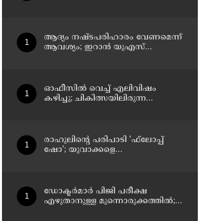
സസ്‌പെന്‍ഷന്‍
ആദ്യം നഷ്ടപരിഹാരം വേണമെന്ന്
ആവശ്യം; ഇറാന്‍ യുഎസ്
നയതന്ത്ര നീക്കങ്ങളില്‍
അനിശ്ചിതത്വം
ഓഫീസില്‍ വെച്ച് എലിവിഷം
കഴിച്ചു; ചികിത്സയിലിരുന്ന
കാസര്‍കോട് കളക്ടറേറ്റിലെ
സീനിയര്‍ ക്ലര്‍ക്ക് മരിച്ചു
രാഹുലിന്റെ പരിപാടി 'ഫ്‌ലോപ്പ്
ഷോ'; യുവാക്കളെ
തെറ്റിദ്ധരിപ്പിക്കുന്നുവെന്ന് യുപി
മന്ത്രി ഡാനിഷ് അന്‍സാരി
ഡോക്ടര്‍മാര്‍ പിജി പരീക്ഷ
എഴുതാനുള്ള മുന്നൊരുക്കത്തില്‍;
കാസര്‍കോട് പാണത്തൂര്‍