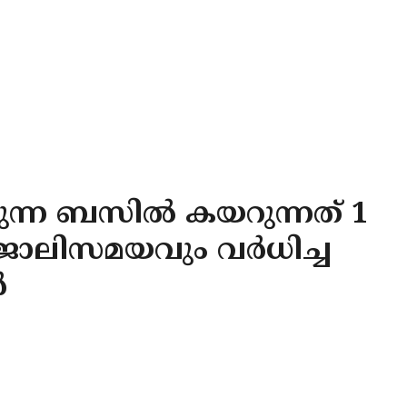
വുന്ന ബസില്‍ കയറുന്നത് 1
ജോലിസമയവും വര്‍ധിച്ച
‍