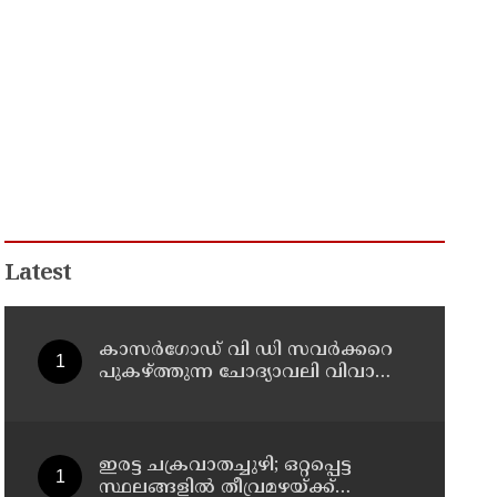
Latest
കാസർഗോഡ് വി ഡി സവർക്കറെ
പുകഴ്ത്തുന്ന ചോദ്യാവലി വിവാദം:
പൊതു വിദ്യാഭ്യാസ ഡയറക്ടറോട്
റിപ്പോർട്ട് തേടി വിദ്യാഭ്യാസ മന്ത്രി
ഇരട്ട ചക്രവാതച്ചുഴി; ഒറ്റപ്പെട്ട
സ്ഥലങ്ങളില്‍ തീവ്രമഴയ്ക്ക്