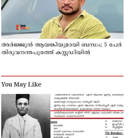
അർജ്ജുൻ ആയങ്കിയുമായി ബന്ധം; 5 പേർ
തിരുവനന്തപുരത്ത് കസ്റ്റഡിയിൽ
You May Like