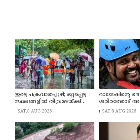
ഇരട്ട ചക്രവാതച്ചുഴി; ഒറ്റപ്പെട്ട
രാജേഷിന്റെ ഭ
സ്ഥലങ്ങളില്‍ തീവ്രമഴയ്ക്ക്
ശരീരത്തോട് അ
സാധ്യത, ഓറഞ്ച് അലേർട്ട്
അന്വേഷണ റിപ്പോര്
SAT,8 AUG 2026
SAT,8 AUG 2026
ജില്ലാ കളക്ടര്‍