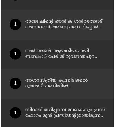
സാധ്യത, ഓറഞ്ച് അലേർട്ട്
രാജേഷിന്റെ ഭൗതിക ശരീരത്തോട്
അനാദരവ്; അന്വേഷണ റിപ്പോര്‍ട്ട്
ഇന്ന് ജില്ലാ കളക്ടര്‍ക്ക് കൈമാറും
അർജ്ജുൻ ആയങ്കിയുമായി
ബന്ധം; 5 പേർ തിരുവനന്തപുരത്ത്
കസ്റ്റഡിയിൽ
അശാസ്ത്രീയ കുന്നിടിക്കൽ
ദുരന്തഭീഷണിയിൽ
കണ്ണാടിച്ചാലിലെ കുടുംബങ്ങൾ
സിറാജ് തളിപ്പറമ്പ് ലേഖകനും പ്രസ്
ഫോറം മുൻ പ്രസിഡൻ്റുമായിരുന്ന
അലി മൊഗ്രാലിൻ്റെ വിയോഗത്തിൽ