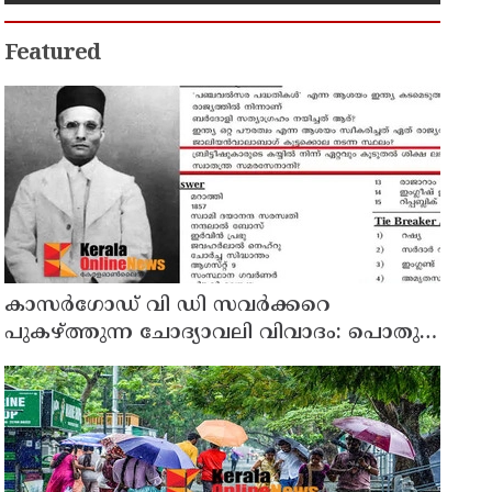
സർവ്വകക്ഷി അനുസ്മരണം
നടത്തി
Featured
കാസർഗോഡ് വി ഡി സവർക്കറെ
പുകഴ്ത്തുന്ന ചോദ്യാവലി വിവാദം: പൊതു
വിദ്യാഭ്യാസ ഡയറക്ടറോട് റിപ്പോർട്ട് തേടി
വിദ്യാഭ്യാസ മന്ത്രി