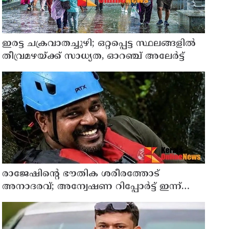
ഇരട്ട ചക്രവാതച്ചുഴി; ഒറ്റപ്പെട്ട സ്ഥലങ്ങളില്‍
തീവ്രമഴയ്ക്ക് സാധ്യത, ഓറഞ്ച് അലേർട്ട്
രാജേഷിന്റെ ഭൗതിക ശരീരത്തോട്
അനാദരവ്; അന്വേഷണ റിപ്പോര്‍ട്ട് ഇന്ന്
ജില്ലാ കളക്ടര്‍ക്ക് കൈമാറും