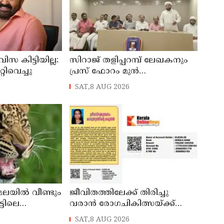
 കിട്ടിയില്ല:
സിറാജ് തളിപ്പറമ്പ് ലേഖകനും
റിവെച്ചു
പ്രസ് ഫോറം മുൻ
പ്രസിഡൻ്റുമായിരുന്ന അലി
SAT,8 AUG 2026
മൊഗ്രാലിൻ്റെ വിയോഗത്തിൽ
സർവ്വകക്ഷി അനുസ്മരണം
നടത്തി
ലയിൽ വീണ്ടും
ജീവിതത്തിലേക്ക് തിരിച്ചു
്ടിലെ
വരാൻ രോഗചികിത്സയ്ക്ക്
പുലി പിടിച്ചു
വേണം 30 ലക്ഷം ശ്രീദേവ്നക്കു
SAT,8 AUG 2026