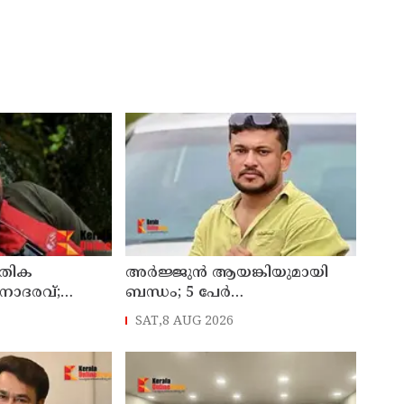
ൗതിക
അർജ്ജുൻ ആയങ്കിയുമായി
നാദരവ്;
ബന്ധം; 5 പേർ
‍ട്ട് ഇന്ന്
തിരുവനന്തപുരത്ത്
SAT,8 AUG 2026
ക്ക് കൈമാറും
കസ്റ്റഡിയിൽ