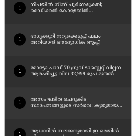
നിപയിൽ നിന്ന് പൂർണമുക്തി;
മെഡിക്കൽ കോളേജിൽ
ചികിത്സയിലിരുന്ന 43കാരൻ
വീട്ടിലേക്ക് മടങ്ങി
ഭാഗ്യക്കുറി നറുക്കെടുപ്പ് ഫലം
അറിയാൻ ഔദ്യോഗിക ആപ്പ്
മോട്ടോ പാഡ് 70 ഗ്രൂവ് ടാബ്ലെറ്റ് വില്പന
ആരംഭിച്ചു; വില 32,999 രൂപ മുതൽ
അസംഘടിത ചെറുകിട
സ്ഥാപനങ്ങളുടെ സർവെ: കൃത്യമായ
വിവരങ്ങൾ നൽകണമെന്ന് മുഖ്യമന്ത്രി
വി ഡി സതീശൻ
ആധാറിൽ സൗജന്യമായി ഇ-മെയിൽ