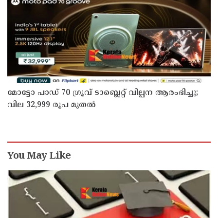
മോട്ടോ പാഡ് 70 ഗ്രൂവ് ടാബ്ലെറ്റ് വില്പന ആരംഭിച്ചു;
വില 32,999 രൂപ മുതൽ
You May Like