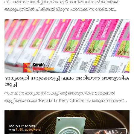
നിപ രോഗം ബാധിച്ച് കോഴിക്കോട് ഗവ. മെഡിക്കൽ കോളേജ്
ആശുപത്രിയിൽ ചികിത്സയിലിരുന്ന ഫറോക്ക് സ്വദേശിയായ
43കാരനെ ഡിസ്ചാർജ് ചെയ്തു.
ഭാഗ്യക്കുറി നറുക്കെടുപ്പ് ഫലം അറിയാൻ ഔദ്യോഗിക
ആപ്പ്
സംസ്ഥാന ഭാഗ്യക്കുറി വകുപ്പിന്റെ ഔദ്യോഗിക മൊബൈൽ
ആപ്ലിക്കേഷനായ 'Kerala Lottery Official' പൊതുജനങ്ങൾക്ക്
ലഭ്യമാണെന്ന് കേരള സംസ്ഥാന ഭാഗ്യക്കുറി വകുപ്പ് ഡയറക്ടർ
അഞ്ജു കെ എസ് അറിയിച്ചു.