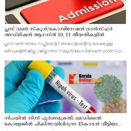
പ്ലസ് വൺ സ്‌കൂൾ/കോമ്പിനേഷൻ ട്രാൻസ്ഫർ
അഡ്മിഷൻ ആഗസ്ത് 10, 11 തീയതികളിൽ
പ്ലസ് വൺ രണ്ടാം സപ്ലിമെന്ററി അലോട്ട്‌മെന്റിനു ശേഷമുള്ള
ഒഴിവുകളിൽ ജില്ല / ജില്ലാന്തര സ്‌കൂൾ/കോമ്പിനേഷൻ ട്രാൻസ്ഫർ
അലോട്ട്‌മെന്റിനായി അപേക്ഷിക്കാനുള്ള അവസരം ആഗസ്റ്റ് 7 ന്
വൈകിട്ട് 4 മണി വരെ നൽകിയിരുന്നു
നിപയിൽ നിന്ന് പൂർണമുക്തി; മെഡിക്കൽ
കോളേജിൽ ചികിത്സയിലിരുന്ന 43കാരൻ വീട്ടിലേക്ക്
മടങ്ങി