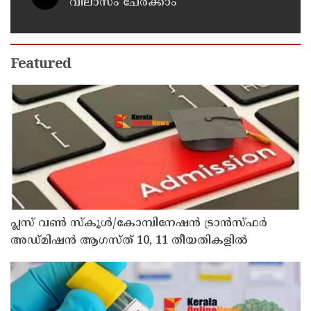
വിലാസം ചേർക്കാം
Featured
പ്ലസ് വൺ സ്‌കൂൾ/കോമ്പിനേഷൻ ട്രാൻസ്ഫർ
അഡ്മിഷൻ ആഗസ്ത് 10, 11 തീയതികളിൽ