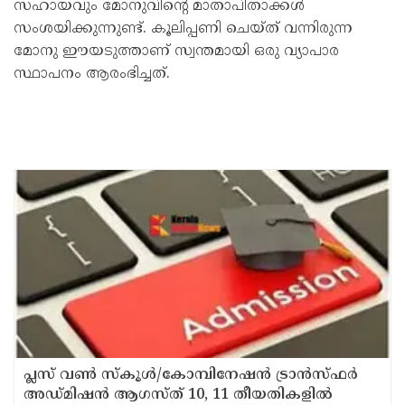
സഹായവും മോനുവിന്റെ മാതാപിതാക്കള്‍
സംശയിക്കുന്നുണ്ട്. കൂലിപ്പണി ചെയ്ത് വന്നിരുന്ന
മോനു ഈയടുത്താണ് സ്വന്തമായി ഒരു വ്യാപാര
സ്ഥാപനം ആരംഭിച്ചത്.
പ്ലസ് വൺ സ്‌കൂൾ/കോമ്പിനേഷൻ ട്രാൻസ്ഫർ
അഡ്മിഷൻ ആഗസ്ത് 10, 11 തീയതികളിൽ