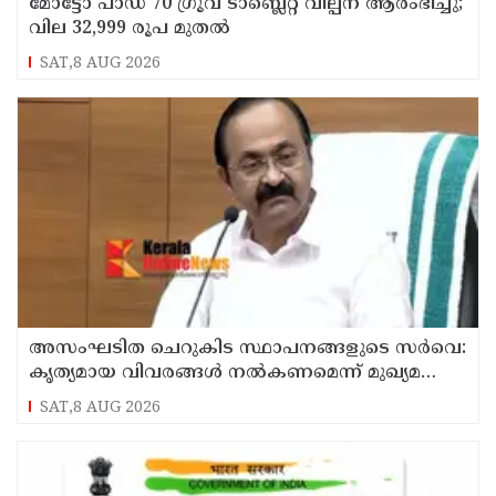
മോട്ടോ പാഡ് 70 ഗ്രൂവ് ടാബ്ലെറ്റ് വില്പന ആരംഭിച്ചു;
വില 32,999 രൂപ മുതൽ
SAT,8 AUG 2026
അസംഘടിത ചെറുകിട സ്ഥാപനങ്ങളുടെ സർവെ:
കൃത്യമായ വിവരങ്ങൾ നൽകണമെന്ന് മുഖ്യമന്ത്രി
വി ഡി സതീശൻ
SAT,8 AUG 2026