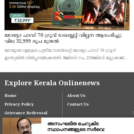
മോട്ടോ പാഡ് 70 ഗ്രൂവ് ടാബ്ലെറ്റ് വില്പന ആരംഭിച്ചു;
വില 32,999 രൂപ മുതൽ
മോട്ടോറോളയുടെ പുതിയ ടാബ്‌ലെറ്റ് മോട്ടോ പാഡ് 70 ഗ്രൂവ്
ഇന്ത്യയിൽ വിൽപ്പനയ്‌ക്കെത്തി. 8ജിബി റാം, 256ജിബി സ്റ്റോറേജ്
പതിപ്പിന് 36,999 രൂപയാണ് ലോഞ്ച് വില. ബാങ്ക് ഓഫറുകൾ
ഉൾപ്പെടെ 32,999 രൂപയാണ് ഫലപ്രദമായ
Explore Kerala Onlinenews
Home
About Us
Privacy Policy
Contact Us
Grievance Redressal