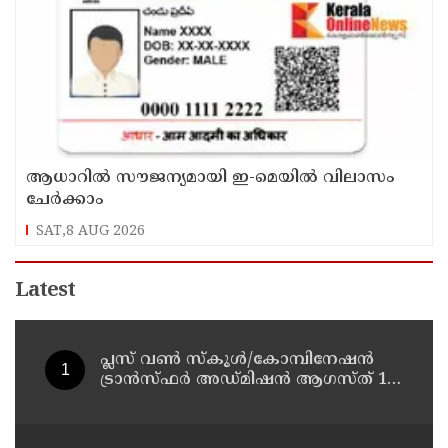
ആധാറിൽ സൗജന്യമായി ഇ-മെയിൽ വിലാസം
ചേർക്കാം
SAT,8 AUG 2026
Latest
പ്ലസ് വൺ സ്‌കൂൾ/കോമ്പിനേഷൻ
ട്രാൻസ്ഫർ അഡ്മിഷൻ ആഗസ്ത് 10,
11 തീയതികളിൽ