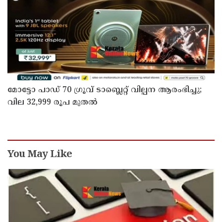
മോട്ടോ പാഡ് 70 ഗ്രൂവ് ടാബ്ലെറ്റ് വില്പന ആരംഭിച്ചു;
വില 32,999 രൂപ മുതൽ
You May Like