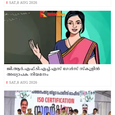
അനൂപ് ജേക്കബ്ബ് സന്ദർശിച്ചു
SAT,8 AUG 2026
ജി.ആർ.എഫ്.ടി.എച്ച്.എസ് ഗേൾസ് സ്‌കൂളിൽ
അധ്യാപക നിയമനം
SAT,8 AUG 2026