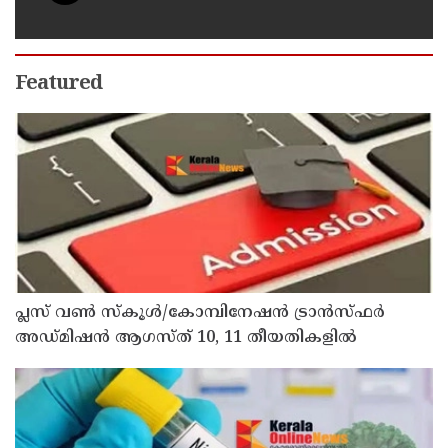
Featured
പ്ലസ് വൺ സ്‌കൂൾ/കോമ്പിനേഷൻ ട്രാൻസ്ഫർ
അഡ്മിഷൻ ആഗസ്ത് 10, 11 തീയതികളിൽ