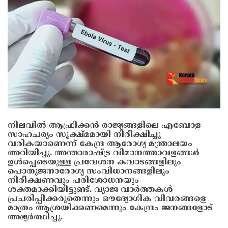
നിലവിൽ ആഫ്രിക്കൻ രാജ്യങ്ങളിലെ എബോള
സാഹചര്യം സൂക്ഷ്മമായി നിരീക്ഷിച്ചു
വരികയാണെന്ന് കേന്ദ്ര ആരോഗ്യ മന്ത്രാലയം
അറിയിച്ചു. അന്താരാഷ്ട്ര വിമാനത്താവളങ്ങൾ
ഉൾപ്പെടെയുള്ള പ്രവേശന കവാടങ്ങളിലും
പൊതുജനാരോഗ്യ സംവിധാനങ്ങളിലും
നിരീക്ഷണവും പരിശോധനയും
ശക്തമാക്കിയിട്ടുണ്ട്. വ്യാജ വാർത്തകൾ
പ്രചരിപ്പിക്കരുതെന്നും ഔദ്യോഗിക വിവരങ്ങളെ
മാത്രം ആശ്രയിക്കണമെന്നും കേന്ദ്രം ജനങ്ങളോട്
അഭ്യർത്ഥിച്ചു.