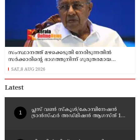
സംസ്ഥാനത്ത് മഴക്കെടുതി നേരിടുന്നതിൽ
സർക്കാരിന്റെ ഭാഗത്തുനിന്ന് ഗുരുതരമായ
വീഴ്ചയും അനാസ്ഥയുമുണ്ടായി : പ്രതിപക്ഷ
SAT,8 AUG 2026
നേതാവ്
Latest
പ്ലസ് വൺ സ്‌കൂൾ/കോമ്പിനേഷൻ
ട്രാൻസ്ഫർ അഡ്മിഷൻ ആഗസ്ത് 10,
11 തീയതികളിൽ