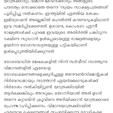
യാത്രക്കാരും വിമാന ജീവനക്കാരും തങ്ങളുടെ
പൗരത്വം നോക്കാതെ തന്നെ 'സ്വയം സാക്ഷ്യപത്രങ്ങൾ'
പൂരിപ്പിച്ചു നൽകണം. ഇന്ത്യയിൽ എത്തിയ ശേഷം
ഇമിഗ്രേഷൻ അല്ലെങ്കിൽ ഹെൽത്ത് കൗണ്ടറുകളിലാണ്
ഇവ സമർപ്പിക്കേണ്ടത്. ഉഗാണ്ട, കോംഗോ എന്നീ
രാജ്യങ്ങൾക്ക് പുറമെ ഇവയുടെ അതിർത്തി പങ്കിടുന്ന
ദക്ഷിണ സുഡാൻ ഉൾപ്പെടെയുള്ള രാജ്യങ്ങളെയും
ഉയർന്ന രോഗസാധ്യതയുള്ള പട്ടികയിലാണ്
ഉൾപ്പെടുത്തിയിരിക്കുന്നത്.
രോഗബാധിത മേഖലകളിൽ നിന്ന് സർവീസ് നടത്തുന്ന
വിമാനങ്ങളിൽ എബോള
രോഗലക്ഷണങ്ങളെക്കുറിച്ചുള്ള അനൗൺസ്മെന്റുകൾ
നിർബന്ധമായും നടത്താൻ എയർലൈനുകൾക്ക്
നിർദേശം നൽകിയിട്ടുണ്ട്. യാത്രക്കിടയിൽ
ആർക്കെങ്കിലും അസുഖം തോന്നിയാൽ അത് ഉടൻ
തന്നെ ക്യാബിൻ ക്രൂവിനെ അറിയിക്കാൻ യാത്രക്കാരെ
പ്രോത്സാഹിപ്പിക്കണം. വിമാനയാത്രക്കിടയിൽ
എബോള ലക്ഷണങ്ങൾ സംശയിക്കുന്ന രോഗികളെ