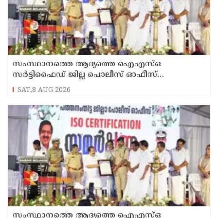
സംസ്ഥാനത്തെ ആദ്യത്തെ ഐഎസ്ഒ
സർട്ടിഫൈഡ് ജില്ല പൊലീസ് ഓഫീസ്
പത്തനംതിട്ടയിൽ
SAT,8 AUG 2026
സംസ്ഥാനത്തെ ആദ്യത്തെ ഐഎസ്ഒ