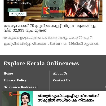
മോട്ടോ പാഡ് 70 ഗ്രൂവ് ടാബ്ലെറ്റ് വില്പന ആരംഭിച്ചു;
വില 32,999 രൂപ മുതൽ
മോട്ടോറോളയുടെ പുതിയ ടാബ്‌ലെറ്റ് മോട്ടോ പാഡ് 70 ഗ്രൂവ്
ഇന്ത്യയിൽ വിൽപ്പനയ്‌ക്കെത്തി. 8ജിബി റാം, 256ജിബി സ്റ്റോറേജ്
പതിപ്പിന് 36,999 രൂപയാണ് ലോഞ്ച് വില. ബാങ്ക് ഓഫറുകൾ
ഉൾപ്പെടെ 32,999 രൂപയാണ് ഫലപ്രദമായ
Explore Kerala Onlinenews
Home
About Us
Privacy Policy
Contact Us
Grievance Redressal