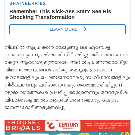
നിലവിൽ ആഫ്രിക്കൻ രാജ്യങ്ങളിലെ എബോള
സാഹചര്യം സൂക്ഷ്മമായി നിരീക്ഷിച്ചു വരികയാണെന്ന്
കേന്ദ്ര ആരോഗ്യ മന്ത്രാലയം അറിയിച്ചു. അന്താരാഷ്ട്ര
വിമാനത്താവളങ്ങൾ ഉൾപ്പെടെയുള്ള പ്രവേശന
കവാടങ്ങളിലും പൊതുജനാരോഗ്യ സംവിധാനങ്ങളിലും
നിരീക്ഷണവും പരിശോധനയും ശക്തമാക്കിയിട്ടുണ്ട്.
വ്യാജ വാർത്തകൾ പ്രചരിപ്പിക്കരുതെന്നും ഔദ്യോഗിക
വിവരങ്ങളെ മാത്രം ആശ്രയിക്കണമെന്നും കേന്ദ്രം
ജനങ്ങളോട് അഭ്യർത്ഥിച്ചു.