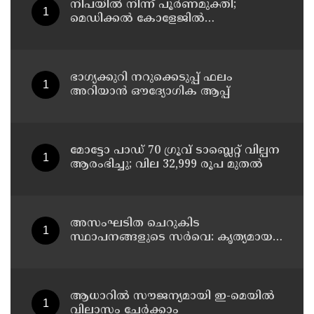
നിപയിൽ നിന്ന് പൂർണമുക്തി;
മെഡിക്കൽ കോളേജിൽ
ചികിത്സയിലിരുന്ന 43കാരൻ
വീട്ടിലേക്ക് മടങ്ങി
ഭാഗ്യക്കുറി നറുക്കെടുപ്പ് ഫലം
അറിയാൻ ഔദ്യോഗിക ആപ്പ്
മോട്ടോ പാഡ് 70 ഗ്രൂവ് ടാബ്ലെറ്റ് വില്പന
ആരംഭിച്ചു; വില 32,999 രൂപ മുതൽ
അസംഘടിത ചെറുകിട
സ്ഥാപനങ്ങളുടെ സർവെ: കൃത്യമായ
വിവരങ്ങൾ നൽകണമെന്ന് മുഖ്യമന്ത്രി
വി ഡി സതീശൻ
ആധാറിൽ സൗജന്യമായി ഇ-മെയിൽ
വിലാസം ചേർക്കാം