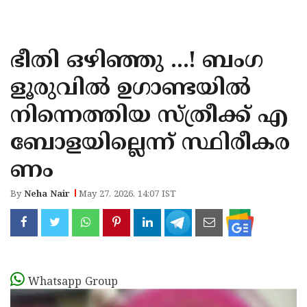
KOZHIKODE
WAYANAD
ഭീതി ഒഴിഞ്ഞു ...! ബംഗ
KANNUR
ളൂരുവിൽ ഉഗാണ്ടയിൽ
KASARAGOD
നിന്നെത്തിയ സ്ത്രീക്ക് എ
ബോളയില്ലെന്ന് സ്ഥിരീകര
ണം
By
Neha Nair
May 27, 2026, 14:07 IST
Whatsapp Group