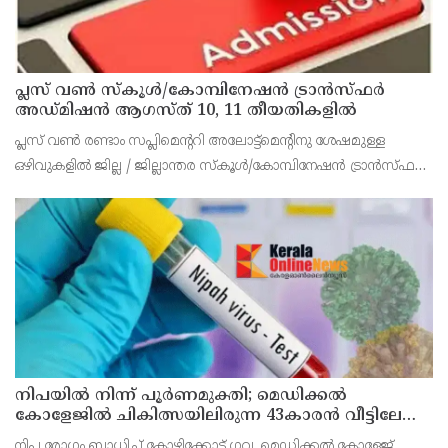
പ്ലസ് വൺ സ്‌കൂൾ/കോമ്പിനേഷൻ ട്രാൻസ്ഫർ
അഡ്മിഷൻ ആഗസ്ത് 10, 11 തീയതികളിൽ
പ്ലസ് വൺ രണ്ടാം സപ്ലിമെന്ററി അലോട്ട്‌മെന്റിനു ശേഷമുള്ള
ഒഴിവുകളിൽ ജില്ല / ജില്ലാന്തര സ്‌കൂൾ/കോമ്പിനേഷൻ ട്രാൻസ്ഫർ
അലോട്ട്‌മെന്റിനായി അപേക്ഷിക്കാനുള്ള അവസരം ആഗസ്റ്റ് 7 ന്
വൈകിട്ട് 4 മണി വരെ നൽകിയിരുന്നു
നിപയിൽ നിന്ന് പൂർണമുക്തി; മെഡിക്കൽ
കോളേജിൽ ചികിത്സയിലിരുന്ന 43കാരൻ വീട്ടിലേക്ക്
മടങ്ങി
നിപ രോഗം ബാധിച്ച് കോഴിക്കോട് ഗവ. മെഡിക്കൽ കോളേജ്