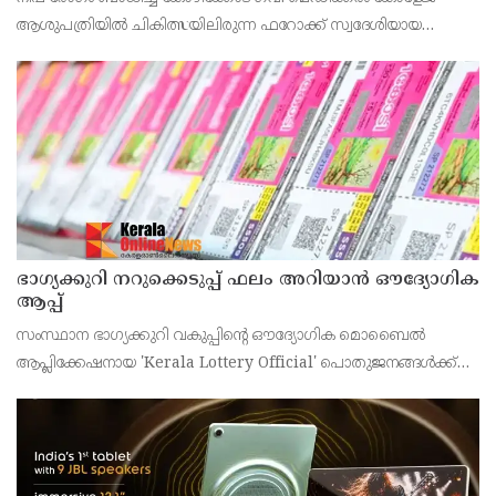
ആശുപത്രിയിൽ ചികിത്സയിലിരുന്ന ഫറോക്ക് സ്വദേശിയായ
43കാരനെ ഡിസ്ചാർജ് ചെയ്തു.
ഭാഗ്യക്കുറി നറുക്കെടുപ്പ് ഫലം അറിയാൻ ഔദ്യോഗിക
ആപ്പ്
സംസ്ഥാന ഭാഗ്യക്കുറി വകുപ്പിന്റെ ഔദ്യോഗിക മൊബൈൽ
ആപ്ലിക്കേഷനായ 'Kerala Lottery Official' പൊതുജനങ്ങൾക്ക്
ലഭ്യമാണെന്ന് കേരള സംസ്ഥാന ഭാഗ്യക്കുറി വകുപ്പ് ഡയറക്ടർ
അഞ്ജു കെ എസ് അറിയിച്ചു.