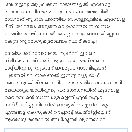
ബംഗളൂരു: ആഫ്രിക്കൻ രാജ്യങ്ങളിൽ എബോള
രോഗബാധ വീണ്ടും പടരുന്ന പശ്ചാത്തലത്തിൽ
രാജ്യത്ത് ആശങ്ക പരത്തിയ ബംഗളൂരുവിലെ എബോള
ഭീതി ഒഴിഞ്ഞു. അടുത്തിടെ ഉഗാണ്ടയിൽ നിന്നും
മടങ്ങിയെത്തിയ സ്ത്രീക്ക് എബോള ബാധയില്ലെന്ന്
കേന്ദ്ര ആരോഗ്യ മന്ത്രാലയം സ്ഥിരീകരിച്ചു.
നേരിയ ശരീരവേദനയെ തുടർന്ന് ഇവരെ
നിരീക്ഷണത്തിനായി ഐസൊലേഷനിലേക്ക്
മാറ്റിയിരുന്നു. തുടർന്ന് ഇവരുടെ സാമ്പിളുകൾ
പൂണെയിലെ നാഷണൽ ഇൻസ്റ്റിറ്റ്യൂട്ട് ഓഫ്
വൈറോളജിയിലേക്ക് വിശദമായ പരിശോധനക്കായി
അയക്കുകയായിരുന്നു. പരിശോധനയിൽ എബോള
വൈറസിന്റെ സാന്നിധ്യമില്ലെന്ന് എൻ.ഐ.വി
സ്ഥിരീകരിച്ചു. നിലവിൽ ഇന്ത്യയിൽ എവിടെയും
എബോള കേസുകൾ റിപ്പോർട്ട് ചെയ്തിട്ടില്ലെന്ന്
ആരോഗ്യ മന്ത്രാലയ അധികൃതർ വ്യക്തമാക്കി.