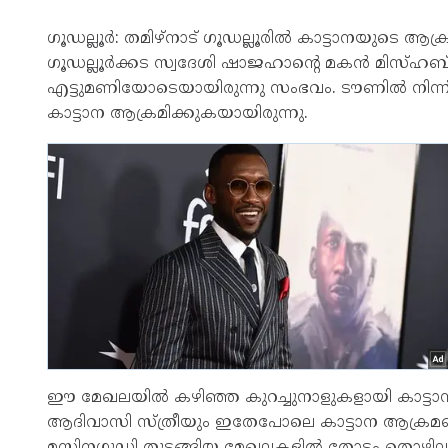
ഗൂഡല്ലൂർ: തമിഴ്നാട് ഗൂഡല്ലൂരിൽ കാട്ടാനയുടെ ആക
ഗൂഡല്ലൂർക്കട സ്വദേശി ഷാജഹാന്റെ മകൻ മിസ്ഹബ് ആ
എട്ടുമണിയോടെയായിരുന്നു സംഭവം. ടൗണിൽ നിന്ന് 
കാട്ടാന ആക്രമിക്കുകയായിരുന്നു.
ഈ മേഖലയിൽ കഴിഞ്ഞ കുറച്ചുനാളുകളായി കാട്ടാ
ആദിവാസി സ്ത്രീയും ഇതേപോലെ കാട്ടാന ആക്രമണത്തി
മസിനഗുഡി തുടങ്ങിയ മേഖലകളിൽ തോട്ടം തൊഴിലാള