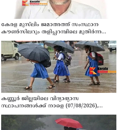
കേരള മുസ്‌ലിം ജമാഅത്ത് സംസ്ഥാന
കൗൺസിലറും തളിപ്പറമ്പിലെ മുതിർന്ന
മാധ്യമ പ്രവർത്തകനുമായ ബി എ അലി
മൊഗ്രാൽ നിര്യാതനായി
കണ്ണൂർ ജില്ലയിലെ വിദ്യാഭ്യാസ
സ്ഥാപനങ്ങള്‍ക്ക് നാളെ (07/08/2026),
അവധി