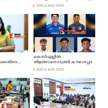
ക് നാളെ അവധി
മട്ടന്നൂർ സ്വദേശിനികളായ നാല്
THU,6 AUG 2026
പ്രതികൾ പിടിയിൽ
കെസിഎല്ലിൽ
്കെതിരെ
തിളങ്ങാനൊരുങ്ങി കൗമാരപ്പട
ൊല്ലം ജില്ലാ
THU,6 AUG 2026