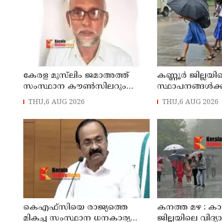
കേരള മുസ്‌ലിം ജമാഅത്ത്
കണ്ണൂർ ജില്ലയില
സംസ്ഥാന കൗൺസിലറും
സ്ഥാപനങ്ങള്‍ക്
തളിപ്പറമ്പിലെ മുതിർന്ന മാധ്യമ
(07/08/2026), 
THU,6 AUG 2026
THU,6 AUG 2026
പ്രവർത്തകനുമായ ബി എ
അലി മൊഗ്രാൽ നിര്യാതനായി
കെഎഫ്‌സിയെ രാജ്യത്തെ
കനത്ത മഴ : 
മികച്ച സംസ്ഥാന ധനകാര്യ
ജില്ലയിലെ വിദ്യ