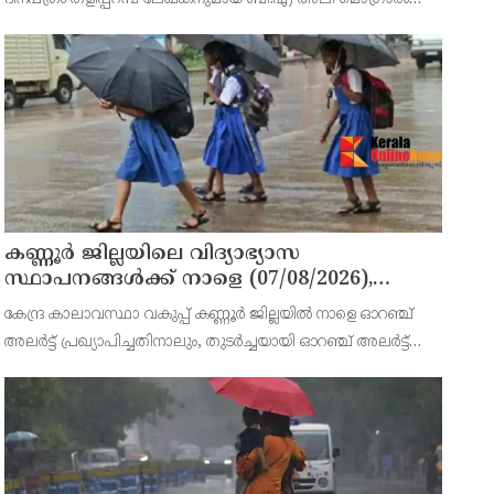
(64) അന്തരിച്ചു. തളിപ്പറമ്പ് പ്രസ്‌ ഫോറം പ്രസിഡൻ്റ്, കേരള
മുസ്‌ലിം ജമാഅത്ത് ജില്ലാ സെക്രട്ടറി, എസ്.വൈ.എ
കണ്ണൂർ ജില്ലയിലെ വിദ്യാഭ്യാസ
സ്ഥാപനങ്ങള്‍ക്ക് നാളെ (07/08/2026),
അവധി
കേന്ദ്ര കാലാവസ്ഥാ വകുപ്പ് കണ്ണൂർ ജില്ലയിൽ നാളെ ഓറഞ്ച്
അലർട്ട് പ്രഖ്യാപിച്ചതിനാലും, തുടർച്ചയായി ഓറഞ്ച് അലർട്ട്
ഉള്ളതുകൊണ്ടും, കനത്ത മഴക്കുള്ള സാഹചര്യം ഉള്ളതിനാലും,
ജില്ലയിലെ പ്രൊഫഷണൽ കോളേജ് ഉൾപ്പടെ എല