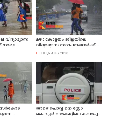
െ വിദ്യാഭ്യാസ
മഴ : കോട്ടയം ജില്ലയിലെ
ക് നാളെ
വിദ്യാഭ്യാസ സ്ഥാപനങ്ങൾക്ക്
അവധി
നാളെ അവധി
THU,6 AUG 2026
കാസർകോട്
താഴെ ചൊവ്വ നെ സ്റ്റോ
ാഭ്യാസ
ഹൈപ്പർ മാർക്കറ്റിലെ കവർച്ച :