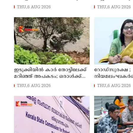
സ്ഥാപനമാക്കും: മുഖ്യമന്ത്രി വി
സ്ഥാപനങ്ങൾക്
THU,6 AUG 2026
THU,6 AUG 2026
ഡി സതീശൻ
ഇടുക്കിയിൽ കാർ തോട്ടിലേക്ക്
റോഡ്‌സുരക്ഷ ;
മറിഞ്ഞ് അപകടം; ഒരാൾക്ക്
നിയമലംഘകർക
ദാരുണാന്ത്യം
കർശന നടപടി: ക
THU,6 AUG 2026
THU,6 AUG 2026
കലക്ടർ