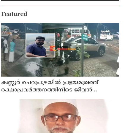
Featured
കണ്ണൂർ ചെറുപുഴയിൽ പ്രളയമുഖത്ത്
രക്ഷാപ്രവർത്തനത്തിനിടെ ജീവൻ
നഷ്ടപ്പെട്ട ആർ. രാജേഷിൻ്റെ ഭൗതിക
ശരീരത്തോട് അനാദരവ് കാണിച്ചതായി
ആരോപണം