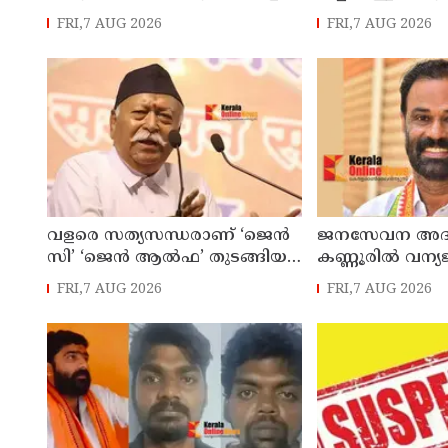
പിടികൂടാൻ ശ്രമിക്കുന്നതിനിടെ
കാലാവധി കഴിഞ
FRI,7 AUG 2026
FRI,7 AUG 2026
പൊലീസിന് നേരെ ക്രൂരമായ
തെറിക്കുമോ മന്
ആക്രമണം
കസേര ?
വളരെ സത്യസന്ധരാണ് ‘ജെൻ
ജനസേവന അദാ
സി’ ‘ജെൻ ആൽഫ’ തുടങ്ങിയ
കണ്ണൂരിൽ വന്യ
യുവതലമുറ ; മോഹൻ ഭാഗവത്
ആക്രമണത്തിന
FRI,7 AUG 2026
FRI,7 AUG 2026
പേർക്ക് സഹാ
അനുവദിച്ചു