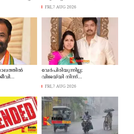
്ഞത്,
മാത്രം ധരിച്ച് മോഷണത്തിന്
FRI,7 AUG 2026
ത്രിയുടെയും
കയറിയ പ്രതി പിടിയിൽ
ലത്തിൽ
വേർപിരിയുന്നില്ല;
ജീവി
വിജയ്‍യി നിന്ന്
് ഇരയായ 30
വിവാഹമോചനം വേണ്ടെന്ന്
FRI,7 AUG 2026
യധനം
സംഗീത