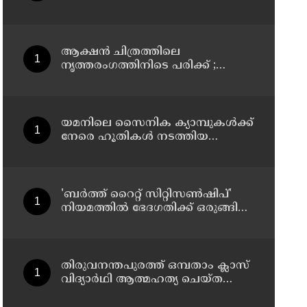
ദോഷങ്ങൾ പരിഹരിക്കുന്നതിനായി
മെറ്റയോട് 567 മില്യൺ ഡോളർ
നഷ്ടപരിഹാരം നൽകാൻ കോടതി
ആക്ഷൻ ചിത്രത്തിലെ
നൃത്തരംഗത്തിനിടെ പരിക്ക് ;
വിശ്രമജീവിതത്തിലെ വിശേഷങ്ങൾ
പങ്കുവെച്ച് നടി രശ്മിക മന്ദാന
യമനിലെ സൈനിക ക്യാമ്പുകൾക്ക്
നേരെ ഹൂതികൾ നടത്തിയ
മിസൈലാക്രമണത്തിൽ 30
സൈനികർ കൊല്ലപ്പെട്ടു
'ബർത്ത് റൈറ്റ് സിറ്റിസൺഷിപ്'
നിയമത്തിൽ ഭേദഗതിക്ക് ഒരുങ്ങി
യു.എസ്
തിരുവനന്തപുരത്ത് ഒമ്പതാം ക്ലാസ്
വിദ്യാർഥി ആത്മഹത്യ ചെയ്ത
സംഭവത്തിൽ മധ്യവയസ്കൻ