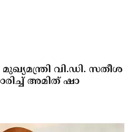
; മുഖ്യമന്ത്രി വി.ഡി. സതീശ
ച്ച് അമിത് ഷാ