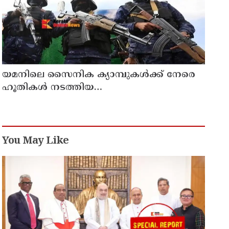
യമനിലെ സൈനിക ക്യാമ്പുകൾക്ക് നേരെ
ഹൂതികൾ നടത്തിയ
മിസൈലാക്രമണത്തിൽ 30 സൈനികർ
കൊല്ലപ്പെട്ടു
You May Like