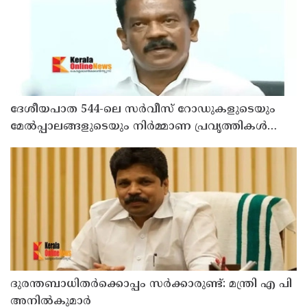
ദേശീയപാത 544-ലെ സർവീസ് റോഡുകളുടെയും
മേൽപ്പാലങ്ങളുടെയും നിർമ്മാണ പ്രവൃത്തികൾ
അടിയന്തരമായി പൂർത്തിയാക്കണം ; നിതിൻ
ഗഡ്കരിയുമായി കൂടിക്കാഴ്ച നടത്തി കെ.
രാധാകൃഷ്ണൻ എം.പി
ദുരന്തബാധിതര്‍ക്കൊപ്പം സര്‍ക്കാരുണ്ട്: മന്ത്രി എ പി
അനില്‍കുമാര്‍