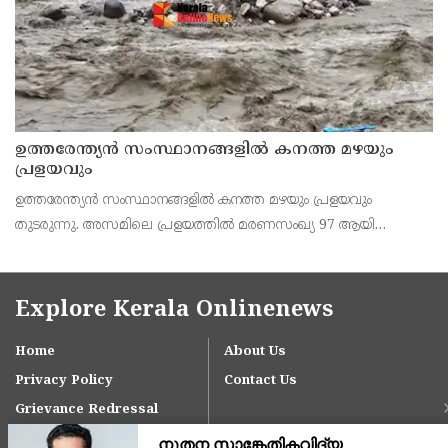
ഉത്തരേന്ത്യൻ സംസ്ഥാനങ്ങളിൽ കനത്ത മഴയും
പ്രളയവും
ഉത്തരേന്ത്യൻ സംസ്ഥാനങ്ങളിൽ കനത്ത മഴയും പ്രളയവും
തുടരുന്നു. അസമിലെ പ്രളയത്തിൽ മരണസംഖ്യ 97 ആയി
ഉയർന്നു. പോഷകനദികൾ കരകവിഞ്ഞതോടെ
പത്തുലക്ഷത്തിലധികം ആളുകളാണ് ദുരിതാശ്വാസ ക്യാമ്പുകളിൽ
കഴിയുന്നത്. ഉത്തരാഖണ്
Explore Kerala Onlinenews
Home
About Us
Privacy Policy
Contact Us
Grievance Redressal