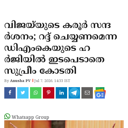
KOZHIKODE
WAYANAD
വിജയ്‌യുടെ കരൂര്‍ സന്ദ
KANNUR
ര്‍ശനം; റദ്ദ് ചെയ്യണമെന്ന
KASARAGOD
ഡിഎംകെയുടെ ഹ
ര്‍ജിയില്‍ ഇടപെടാതെ
സുപ്രീം കോടതി
By
Anusha PV
Jul 7, 2026, 14:33 IST
Whatsapp Group