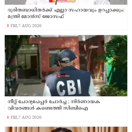
ദുരിതബാധിതർക്ക് എല്ലാ സഹായവും ഉറപ്പാക്കും:
മന്ത്രി മോൻസ് ജോസഫ്
FRI,7 AUG 2026
നീറ്റ് ചോദ്യപേപ്പർ ചോർച്ച ; നിർണായക
വിവരങ്ങൾ കണ്ടെത്തി സിബിഐ
FRI,7 AUG 2026