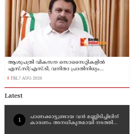
ആശുപത്രി വികസന സൊസൈറ്റികളിൽ
എസ്.സി/എസ്.ടി, വനിതാ പ്രാതിനിധ്യം
ഉൾപ്പെടുത്തി ഉത്തരവായി : മന്ത്രി കെ.മുരളീധരൻ
FRI,7 AUG 2026
Latest
പാണക്കാട്ടുണ്ടായ വൻ മണ്ണിടിച്ചിലിന്
കാരണം അനധികൃതമായി നടത്തിയ
പാറപൊട്ടിക്കൽ ; മന്ത്രി പി.കെ.