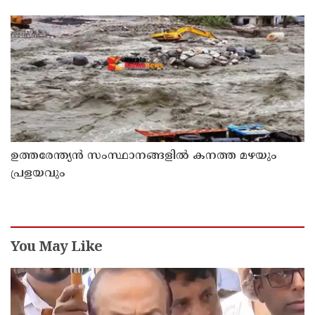
ഉത്തരേന്ത്യൻ സംസ്ഥാനങ്ങളിൽ കനത്ത മഴയും
പ്രളയവും
You May Like