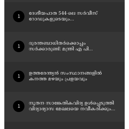
കുഞ്ഞാലിക്കുട്ടി
ദേശീയപാത 544-ലെ സർവീസ്
റോഡുകളുടെയും
മേൽപ്പാലങ്ങളുടെയും നിർമ്മാണ
പ്രവൃത്തികൾ അടിയന്തരമായി
പൂർത്തിയാക്കണം ; നിതിൻ
ഗഡ്കരിയുമായി കൂടിക്കാഴ്ച നടത്തി
ദുരന്തബാധിതര്‍ക്കൊപ്പം
കെ. രാധാകൃഷ്ണൻ എം.പി
സര്‍ക്കാരുണ്ട്: മന്ത്രി എ പി
അനില്‍കുമാര്‍
ഉത്തരേന്ത്യൻ സംസ്ഥാനങ്ങളിൽ
കനത്ത മഴയും പ്രളയവും
നൂതന സാങ്കേതികവിദ്യ ഉള്‍പ്പെടുത്തി
വിദ്യാഭ്യാസ മേഖലയെ നവീകരിക്കും:
മന്ത്രി എന്‍ ഷംസുദ്ദീന്‍