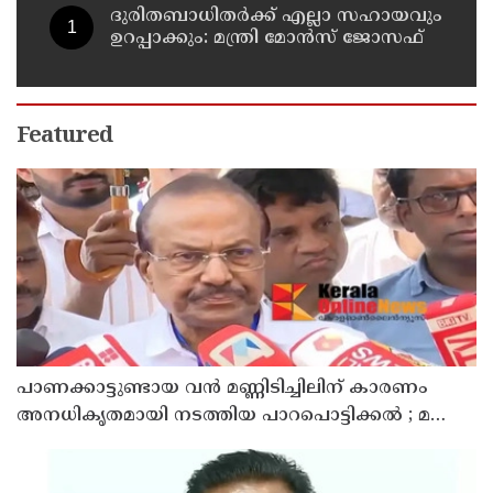
ദുരിതബാധിതർക്ക് എല്ലാ സഹായവും
ഉറപ്പാക്കും: മന്ത്രി മോൻസ് ജോസഫ്
Featured
പാണക്കാട്ടുണ്ടായ വൻ മണ്ണിടിച്ചിലിന് കാരണം
അനധികൃതമായി നടത്തിയ പാറപൊട്ടിക്കൽ ; മന്ത്രി
പി.കെ. കുഞ്ഞാലിക്കുട്ടി