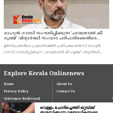
രാഹുൽ ഗാന്ധി സംഘടിപ്പിക്കുന്ന ‘ഛാത്രോൺ കീ
ഗൂഞ്ച്’ വിദ്യാർത്ഥി സംവാദ പരിപാടിക്കെതിരെ
രൂക്ഷവിമർശനവുമായി ബിജെപി
ഉത്തർപ്രദേശിലെ പ്രയാഗ്‌രാജിൽ പ്രതിപക്ഷ നേതാവ് രാഹുൽ
ഗാന്ധി സംഘടിപ്പിക്കുന്ന ‘ഛാത്രോൺ കീ ഗൂഞ്ച്’ വിദ്യാർത്ഥി
സംവാദ പരിപാടിക്കെതിരെ രൂക്ഷവിമർശനവുമായി ബിജെപി
രംഗത്തെത്തി.
Explore Kerala Onlinenews
Home
About Us
Privacy Policy
Contact Us
Grievance Redressal