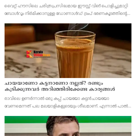
പൊളിച്ചുമാറ്റി ബോൾറൂം നിർമിക്കാനുള്ള ട്രംപിന്റെ
വൈറ്റ് ഹൗസിലെ ചരിത്രപ്രസിദ്ധമായ ഈസ്റ്റ് വിങ് പൊളിച്ചുമാറ്റി
നീക്കങ്ങൾക്ക് കോടതിയുടെ സ്റ്റേ
ബോൾറൂം നിർമിക്കാനുള്ള ഡോണാൾഡ് ട്രംപ് ഭരണകൂടത്തിന്റെ
നീക്കത്തിന് വീണ്ടും തിരിച്ചടി. 400 മില്യൺ ഡോളർ ചെലവിലുള്ള
നവീകരണ പ്രവർത്തനങ്ങൾക്ക് ഫെഡറ
ചായയാണോ കട്ടനാണോ നല്ലത്? രണ്ടും
കുടിക്കുന്നവർ അറിഞ്ഞിരിക്കേണ്ട കാര്യങ്ങൾ
രാവിലെ ഉണർന്നാൽ ഒരു കപ്പ് ചായയോ കട്ടൻചായയോ
വേണമെന്നത് പല മലയാളികളുടെയും ശീലമാണ്. എന്നാൽ പാൽ
ചേർത്ത ചായയാണോ പാൽ ചേർക്കാത്ത കട്ടൻചായയാണോ
ആരോഗ്യത്തിന് കൂടുതൽ നല്ലത് എന്ന ചോദ്യം പലർക്കുമുണ്ട്.
രണ്ടിലും ച