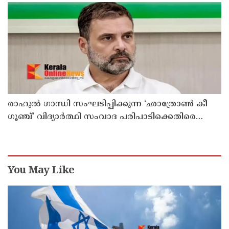
രാഹുൽ ഗാന്ധി സംഘടിപ്പിക്കുന്ന ‘ഛാത്രോൺ കീ
ഗൂഞ്ച്’ വിദ്യാർത്ഥി സംവാദ പരിപാടിക്കെതിരെ
രൂക്ഷവിമർശനവുമായി ബിജെപി
You May Like