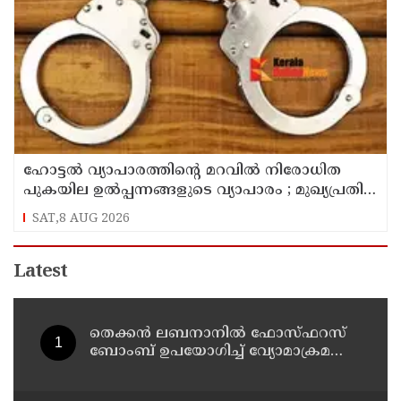
ഹോട്ടൽ വ്യാപാരത്തിന്റെ മറവിൽ നിരോധിത
പുകയില ഉൽപ്പന്നങ്ങളുടെ വ്യാപാരം ; മുഖ്യപ്രതി
പിടിയിൽ
SAT,8 AUG 2026
Latest
തെക്കൻ ലബനാനിൽ ഫോസ്ഫറസ്
ബോംബ് ഉപയോഗിച്ച് വ്യോമാക്രമണം
നടത്തി ഇസ്രയേൽ സൈന്യം