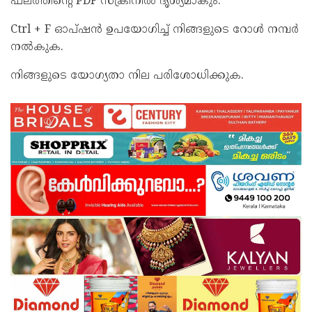
ഫലത്തിന്റെ PDF സ്ക്രീനിൽ ദൃശ്യമാകും.
Ctrl + F ഓപ്ഷൻ ഉപയോഗിച്ച് നിങ്ങളുടെ റോൾ നമ്പർ
നൽകുക.
നിങ്ങളുടെ യോഗ്യതാ നില പരിശോധിക്കുക.