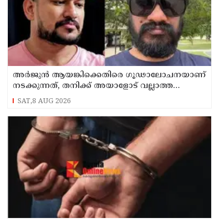
അർജുൻ ആയങ്കിക്കെതിരെ ഗൂഢാലോചനയാണ്
നടക്കുന്നത്, തനിക്ക് അയാളോട് വല്ലാത്ത
സ്നേഹം തോന്നുന്നു ; സംവിധായകൻ
SAT,8 AUG 2026
സനൽകുമാർ ശശിധരൻ