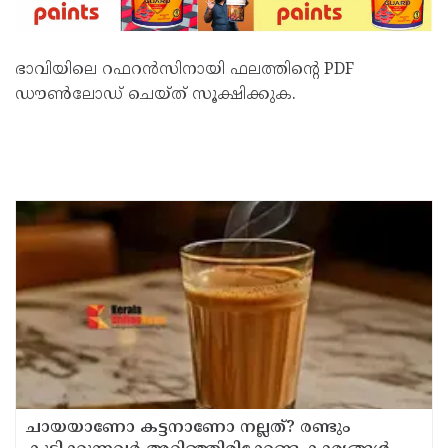
ഭാവിയിലെ റഫറൻസിനായി ഫലത്തിന്റെ PDF
ഡൗൺലോഡ് ചെയ്ത് സൂക്ഷിക്കുക.
ചായയാണോ കട്ടനാണോ നല്ലത്? രണ്ടും