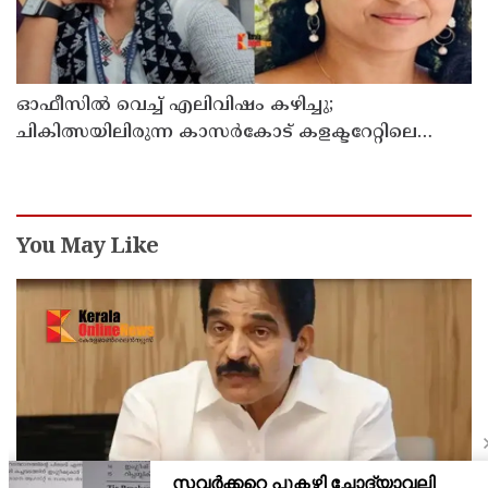
ഓഫീസില്‍ വെച്ച് എലിവിഷം കഴിച്ചു;
ചികിത്സയിലിരുന്ന കാസര്‍കോട് കളക്ടറേറ്റിലെ
സീനിയര്‍ ക്ലര്‍ക്ക് മരിച്ചു
You May Like