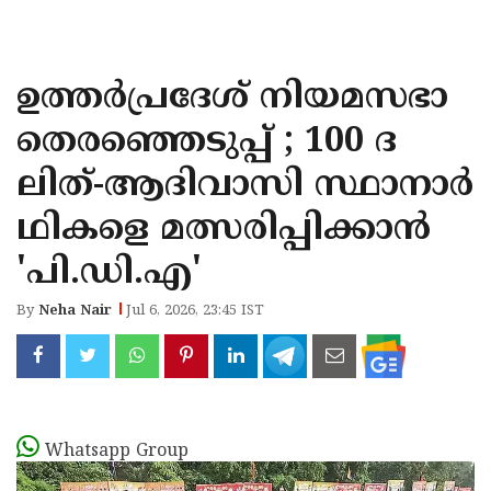
KOZHIKODE
WAYANAD
ഉത്തർപ്രദേശ് നിയമസഭാ
KANNUR
തെരഞ്ഞെടുപ്പ് ; 100 ദ
KASARAGOD
ലിത്-ആദിവാസി സ്ഥാനാർ
ഥികളെ മത്സരിപ്പിക്കാൻ
'പി.ഡി.എ'
By
Neha Nair
Jul 6, 2026, 23:45 IST
Whatsapp Group