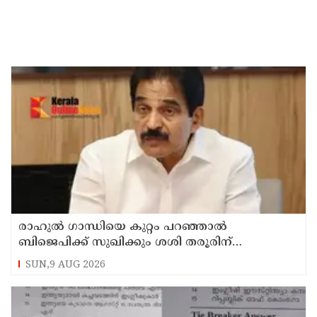
രാഹുല്‍ ഗാന്ധിയെ കുറ്റം പറഞ്ഞാല്‍
ബിജെപിക്ക് സുഖിക്കും ശശി തരൂരിന്
മറുപടിയുമായി കെ സി വേണുഗോപാല്‍
SUN,9 AUG 2026