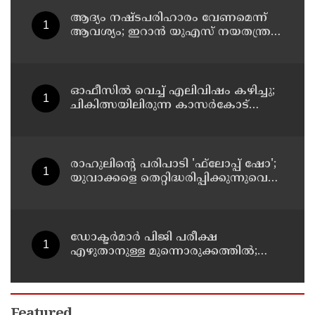
ആദ്യം നഷ്ടപരിഹാരം വേണമെന്ന്
ആവശ്യം; ഇറാന്‍ യുഎസ് നയതന്ത്ര
നീക്കങ്ങളില്‍ അനിശ്ചിതത്വം
ഓഫീസില്‍ വെച്ച് എലിവിഷം കഴിച്ചു;
ചികിത്സയിലിരുന്ന കാസര്‍കോട്
കളക്ടറേറ്റിലെ സീനിയര്‍ ക്ലര്‍ക്ക് മരിച്ചു
രാഹുലിന്റെ പരിപാടി 'ഫ്‌ലോപ്പ് ഷോ';
യുവാക്കളെ തെറ്റിദ്ധരിപ്പിക്കുന്നുവെന്ന്
യുപി മന്ത്രി ഡാനിഷ് അന്‍സാരി
ഡോക്ടര്‍മാര്‍ പിജി പരീക്ഷ
എഴുതാനുള്ള മുന്നൊരുക്കത്തില്‍;
കാസര്‍കോട് പാണത്തൂര്‍
കുടുംബാരോഗ്യ കേന്ദ്രം അടച്ചുപൂട്ടി
Featured