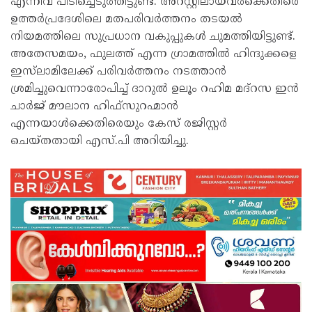
എന്നിവ പിടിച്ചെടുത്തിട്ടുണ്ട്. അറസ്റ്റിലായവർക്കെതിരെ
ഉത്തർപ്രദേശിലെ മതപരിവർത്തനം തടയൽ
നിയമത്തിലെ സുപ്രധാന വകുപ്പുകൾ ചുമത്തിയിട്ടുണ്ട്.
അതേസമയം, ഫുലത്ത് എന്ന ഗ്രാമത്തിൽ ഹിന്ദുക്കളെ
ഇസ്‍ലാമിലേക്ക് പരിവർത്തനം നടത്താൻ
ശ്രമിച്ചുവെന്നാരോപിച്ച് ദാറുൽ ഉലൂം റഹിമ മദ്റസ ഇൻ
ചാർജ് മൗലാന ഹിഫ്സുറഹ്മാൻ
എന്നയാൾക്കെതിരെയും കേസ് രജിസ്റ്റർ
ചെയ്തതായി എസ്.പി അറിയിച്ചു.