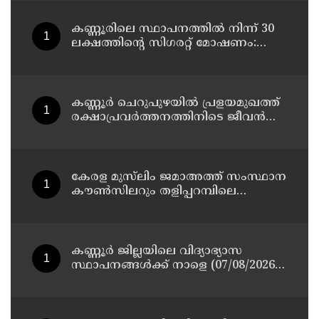
കണ്ണൂരിലെ സ്ഥാപനത്തിൽ നിന്ന് 30
ലക്ഷത്തിന്റെ സിഗരറ്റ് മോഷണം:
തമിഴ്‌നാട് സ്വദേശിയായ
സെയിൽസ്മാൻ തെങ്കാശിയിൽ
പിടിയിൽ
കണ്ണൂർ ചെറുപുഴയിൽ പ്രളയമുഖത്ത്
രക്ഷാപ്രവർത്തനത്തിനിടെ ജീവൻ
നഷ്ടപ്പെട്ട ആർ. രാജേഷിൻ്റെ ഭൗതിക
ശരീരത്തോട് അനാദരവ്
കാണിച്ചതായി ആരോപണം
കേരള മുസ്‌ലിം ജമാഅത്ത് സംസ്ഥാന
കൗൺസിലറും തളിപ്പറമ്പിലെ
മുതിർന്ന മാധ്യമ പ്രവർത്തകനുമായ
ബി എ അലി മൊഗ്രാൽ നിര്യാതനായി
കണ്ണൂർ ജില്ലയിലെ വിദ്യാഭ്യാസ
സ്ഥാപനങ്ങള്‍ക്ക് നാളെ (07/08/2026),
അവധി