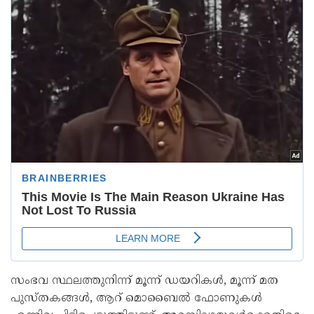
സംഭവ സ്ഥലത്തുനിന്ന് മൂന്ന് ഡയറികൾ, മൂന്ന് മത
പുസ്തകങ്ങൾ, ആറ് മൊബൈൽ ഫോണുകൾ