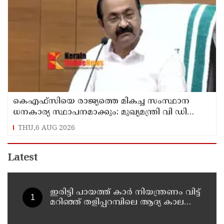
കെഎഫ്‌സിയെ രാജ്യത്തെ മികച്ച സംസ്ഥാന
ധനകാര്യ സ്ഥാപനമാക്കും: മുഖ്യമന്ത്രി വി ഡി
സതീശൻ
THU,6 AUG 2026
Latest
ഇരിട്ടി പായത്ത് കാർ നിയന്ത്രണം വിട്ട്
മറിഞ്ഞ് തളിപ്പറമ്പിലെ ആദ്യ കാല
കോണ്‍ഗ്രസ് നേതാവ് മരിച്ചു