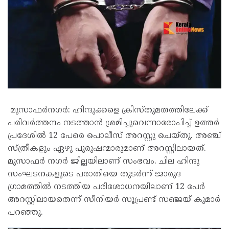
മുസാഫർനഗർ: ഹിന്ദുക്കളെ ക്രിസ്തുമതത്തിലേക്ക്
പരിവർത്തനം നടത്താൻ ശ്രമിച്ചുവെന്നാരോപിച്ച് ഉത്തർ
പ്രദേശിൽ 12 പേരെ പൊലീസ് അറസ്റ്റു ചെയ്തു. അഞ്ച്
സ്ത്രീകളും ഏഴു പുരുഷന്മാരുമാണ് അറസ്റ്റിലായത്.
മുസാഫർ നഗർ ജില്ലയിലാണ് സംഭവം. ചില ഹിന്ദു
സംഘടനകളുടെ പരാതിയെ തുടർന്ന് ജാരുദ
ഗ്രാമത്തിൽ നടത്തിയ പരിശോധനയിലാണ് 12 പേർ
അറസ്റ്റിലായതെന്ന് സീനിയർ സൂപ്രണ്ട് സഞ്ജയ് കുമാർ
പറഞ്ഞു.