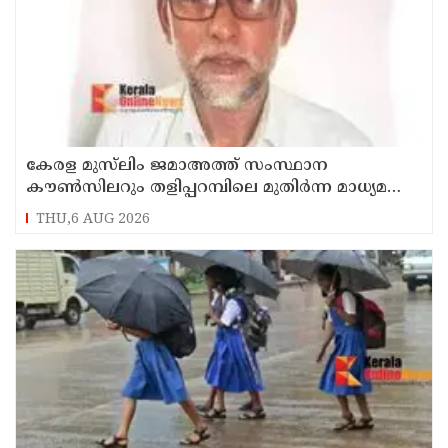
കേരള മുസ്‌ലിം ജമാഅത്ത് സംസ്ഥാന
കൗൺസിലറും തളിപ്പറമ്പിലെ മുതിർന്ന മാധ്യമ
പ്രവർത്തകനുമായ ബി എ അലി മൊഗ്രാൽ
THU,6 AUG 2026
നിര്യാതനായി