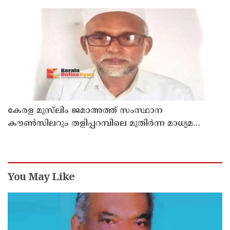
രാജേഷിൻ്റെ ഭൗതിക ശരീരത്തോട് അനാദരവ്
കാണിച്ചതായി ആരോപണം
കേരള മുസ്‌ലിം ജമാഅത്ത് സംസ്ഥാന
കൗൺസിലറും തളിപ്പറമ്പിലെ മുതിർന്ന മാധ്യമ
പ്രവർത്തകനുമായ ബി എ അലി മൊഗ്രാൽ
നിര്യാതനായി
You May Like