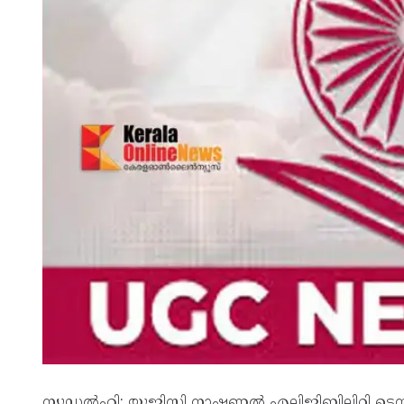
ന്യൂഡൽഹി: യുജിസി നാഷണൽ എലിജിബിലിറ്റി ടെസ്