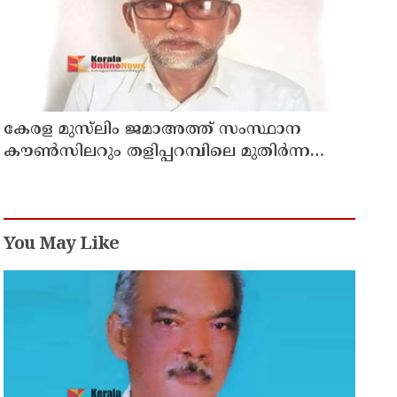
കേരള മുസ്‌ലിം ജമാഅത്ത് സംസ്ഥാന
കൗൺസിലറും തളിപ്പറമ്പിലെ മുതിർന്ന
മാധ്യമ പ്രവർത്തകനുമായ ബി എ അലി
മൊഗ്രാൽ നിര്യാതനായി
You May Like