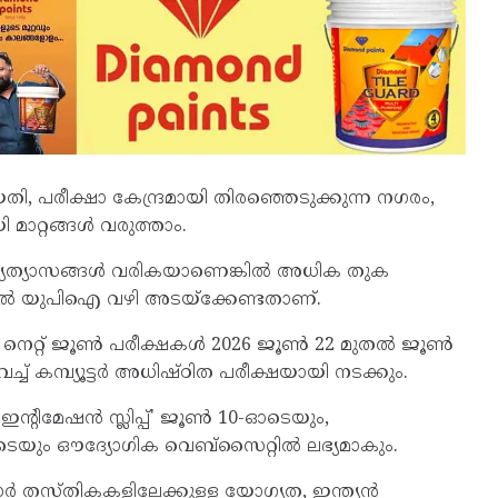
, പരീക്ഷാ കേന്ദ്രമായി തിരഞ്ഞെടുക്കുന്ന നഗരം,
ാറ്റങ്ങൾ വരുത്താം.
 വ്യത്യാസങ്ങൾ വരികയാണെങ്കിൽ അധിക തുക
ലെങ്കിൽ യുപിഐ വഴി അടയ്‌ക്കേണ്ടതാണ്.
ി നെറ്റ് ജൂൺ പരീക്ഷകൾ 2026 ജൂൺ 22 മുതൽ ജൂൺ
ച്ച് കമ്പ്യൂട്ടർ അധിഷ്ഠിത പരീക്ഷയായി നടക്കും.
 ഇൻ്റിമേഷൻ സ്ലിപ്പ്' ജൂൺ 10-ഓടെയും,
ടെയും ഔദ്യോഗിക വെബ്‌സൈറ്റിൽ ലഭ്യമാകും.
ൊഫസർ തസ്തികകളിലേക്കുള്ള യോഗ്യത, ഇന്ത്യൻ