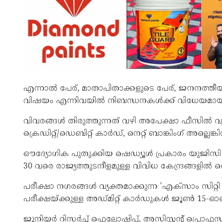
എന്നാൽ പേര്, മാതാപിതാക്കളുടെ പേര്, ജനനത്തീയതി
വിഷയം എന്നിവയിൽ നിബന്ധനകൾക്ക് വിധേയമായി മ
വിവരങ്ങൾ തിരുത്തുന്നത് വഴി അപേക്ഷാ ഫീസിൽ
ക്രെഡിറ്റ്/ഡെബിറ്റ് കാർഡ്, നെറ്റ് ബാങ്കിംഗ് അല്
ഔദ്യോഗിക പുതുക്കിയ ഷെഡ്യൂൾ പ്രകാരം യുജിസ
30 വരെ രാജ്യത്തുടനീളമുള്ള വിവിധ കേന്ദ്രങ്ങളിൽ വെ
പരീക്ഷാ നഗരങ്ങൾ വ്യക്തമാക്കുന്ന 'എക്സാം സിറ്റി
പരീക്ഷയ്ക്കുള്ള അഡ്മിറ്റ് കാർഡുകൾ ജൂൺ 15-ഓ
ജൂനിയർ റിസർച്ച് ഫെലോഷിപ്പ്, അസിസ്റ്റന്റ് പ്ര