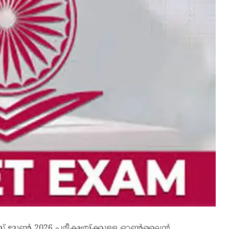
റ്റ് ജൂൺ 2026 പരീക്ഷയ്ക്കുള്ള ഓൺലൈൻ