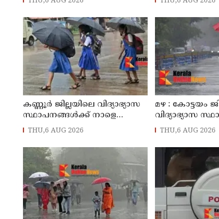
THU,6 AUG 2026
THU,6 AUG 2026
കോണ്‍ഗ്രസ് നേതാവ് മരിച്ചു
സ്വദേശിയായ 
തെങ്കാശിയിൽ 
കണ്ണൂർ ജില്ലയിലെ വിദ്യാഭ്യാസ
മഴ : കോട്ടയം ജ
സ്ഥാപനങ്ങള്‍ക്ക് നാളെ
വിദ്യാഭ്യാസ സ്
(07/08/2026), അവധി
നാളെ അവധി
THU,6 AUG 2026
THU,6 AUG 2026