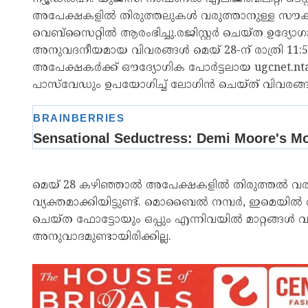
അപേക്ഷകളിൽ തിരുത്തലുകൾ വരുത്താനുള്ള സൗക
വെബ്‌സൈറ്റിൽ ആരംഭിച്ചു.രജിസ്റ്റർ ചെയ്ത ഉദ്യ
അനുവദനീയമായ വിവരങ്ങൾ മെയ് 28-ന് രാത്രി 11:5
അപേക്ഷകർക്ക് ഔദ്യോഗിക പോർട്ടലായ ugcnet.nta.ni
പാസ്‌വേഡും ഉപയോഗിച്ച് ലോഗിൻ ചെയ്ത് വിവരങ്ങള
മെയ് 28 കഴിഞ്ഞാൽ അപേക്ഷകളിൽ തിരുത്തൽ വര
വ്യക്തമാക്കിയിട്ടുണ്ട്. മൊബൈൽ നമ്പർ, ഇമെയി
ചെയ്ത ഫോട്ടോയും ഒപ്പും എന്നിവയിൽ മാറ്റങ്ങൾ 
അനുവാദമുണ്ടായിരിക്കില്ല.