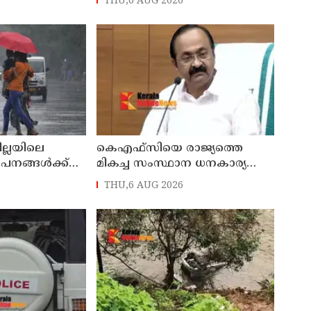
THU,6 AUG 2026
സെയിൽസ്മാൻ
പ്രവർത്തകനുമായ ബി എ
പിടിയിൽ
അലി മൊഗ്രാൽ നിര്യാതനായി
ില്ലയിലെ
കെഎഫ്‌സിയെ രാജ്യത്തെ
ഥാപനങ്ങൾക്ക്
മികച്ച സംസ്ഥാന ധനകാര്യ
സ്ഥാപനമാക്കും: മുഖ്യമന്ത്രി വി
THU,6 AUG 2026
ഡി സതീശൻ