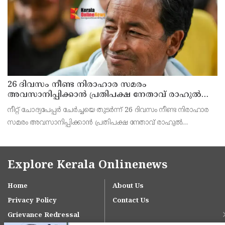
ഇൻ്റർനാഷനൽ സ്കൂൾ പ്രധാന അധ്
26 ദിവസം നീണ്ട നിരാഹാര സമരം
അവസാനിപ്പിക്കാൻ പ്രതിപക്ഷ നേതാവ് രാഹുൽ
ഗാന്ധിയുടെ സഹായം തേടിയിരുന്നു ; സോനം
നീറ്റ് ചോദ്യപേപ്പർ ചേർച്ചയെ തുടർന്ന് 26 ദിവസം നീണ്ട നിരാഹാര
വാങ്ചുക്
സമരം അവസാനിപ്പിക്കാൻ പ്രതിപക്ഷ നേതാവ് രാഹുൽ
ഗാന്ധിയുടെ സഹായം തേടിയിരുന്നെന്ന് സോനം വാങ്ചുക്.
ഇതിനായി തന്റെ ഭാര്യ ഗീതാഞ്ജലി അങ്മോ ശ്രമിച്ചിര
Explore Kerala Onlinenews
Home
About Us
Privacy Policy
Contact Us
Grievance Redressal