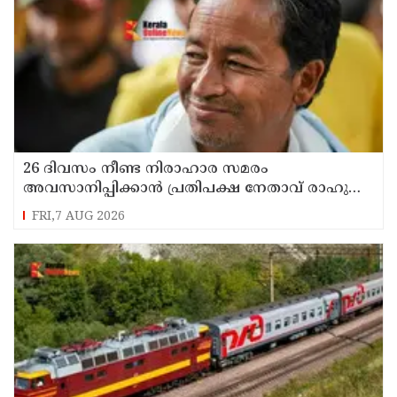
26 ദിവസം നീണ്ട നിരാഹാര സമരം
അവസാനിപ്പിക്കാൻ പ്രതിപക്ഷ നേതാവ് രാഹുൽ
ഗാന്ധിയുടെ സഹായം തേടിയിരുന്നു ; സോനം
FRI,7 AUG 2026
വാങ്ചുക്