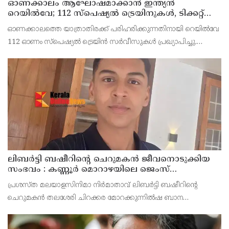
ഓണക്കാലം ആഘോഷമാക്കാൻ ഇന്ത്യൻ
റെയിൽവേ; 112 സ്പെഷ്യൽ ട്രെയിനുകൾ, ടിക്കറ്റ്
ബുക്കിംഗുകൾ ഉടൻ ആരംഭിക്കും
ഓണക്കാലത്തെ യാത്രാതിരക്ക് പരിഹരിക്കുന്നതിനായി റെയിൽവേ
112 ഓണം സ്പെഷ്യൽ ട്രെയിൻ സർവീസുകൾ പ്രഖ്യാപിച്ചു.
ഓഗസ്റ്റ് 14 മുതൽ സെപ്റ്റംബർ 6 വരെയുള്ള സമയത്താണ് ഈ
ട്രെയിനുകൾ ഓടുക. മറുനാടൻ മലയാളികൾക്കും വിദ്യാ
ലിബർട്ടി ബഷീറിന്റെ ചെറുമകൻ ജീവനൊടുക്കിയ
സംഭവം : കണ്ണൂർ മൊറാഴയിലെ ജെംസ്
ഇൻ്റർനാഷനൽ സ്കൂളിലെ പ്രധാന
പ്രശസ്ത മലയാളസിനിമാ നിർമാതാവ് ലിബർട്ടി ബഷീറിന്റെ
അധ്യാപികക്കെതിരെ പരാതിയുമായിബന്ധുക്കൾ
ചെറുമകൻ തലശേരി ചിറക്കര മോറക്കുന്നിൽഷ ബാന
മൻസിലിൽ അമീറിൻ്റെ മകൻ റയാൻ അമീർ (14)
ജീവനൊടുക്കിയസംഭവത്തിൽ കണ്ണൂർ മോറാഴയിലെ ജെംസ്