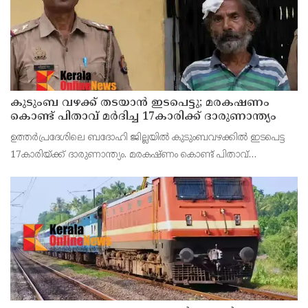
കുടുംബ വഴക്ക് തടയാന്‍ ഇടപെട്ടു; മരകഷണം
കൊണ്ട് പിതാവ് മർദിച്ച 17കാരിക്ക് ദാരുണാന്ത്യം
ഉത്തര്‍പ്രദേശിലെ ബദോഹി ജില്ലയില്‍ കുടുംബവഴക്കില്‍ ഇടപെട്ട
17കാരിയ്ക്ക് ദാരുണാന്ത്യം. മരകഷ്ണം കൊണ്ട് പിതാവ്
അടിച്ചതാണ് മരണകാരണം.സംഭവത്തില്‍ പെൺകുട്ടിയുടെ
പിതാവ് രാജേഷ് യാദവിനെ പൊലീസ് അറസ്റ്റ് ചെയ്തു.