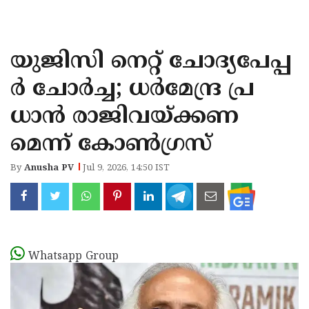
KOZHIKODE
WAYANAD
യുജിസി നെറ്റ് ചോദ്യപേപ്പ
KANNUR
ർ ചോർച്ച; ധർമേന്ദ്ര പ്ര
KASARAGOD
ധാൻ രാജിവയ്ക്കണ
മെന്ന് കോൺഗ്രസ്
By
Anusha PV
Jul 9, 2026, 14:50 IST
Whatsapp Group