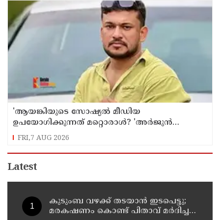
'ആയങ്കിയുടെ സോഷ്യൽ മീഡിയ
ഉപയോഗിക്കുന്നത് മറ്റൊരാൾ? 'അർജുൻ
ആയങ്കിയെ പൂട്ടാനൊരുങ്ങി പൊലീസ്';
FRI,7 AUG 2026
കൊച്ചിയിൽ വ്യാപക പരിശോധന
Latest
കുടുംബ വഴക്ക് തടയാന്‍ ഇടപെട്ടു;
മരകഷണം കൊണ്ട് പിതാവ് മർദിച്ച