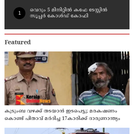
വെറും 5 മിനിറ്റിൽ കഫേ ടേസ്റ്റിൽ
സൂപ്പർ കോൾഡ് കോഫി
Featured
കുടുംബ വഴക്ക് തടയാന്‍ ഇടപെട്ടു; മരകഷണം
കൊണ്ട് പിതാവ് മർദിച്ച 17കാരിക്ക് ദാരുണാന്ത്യം