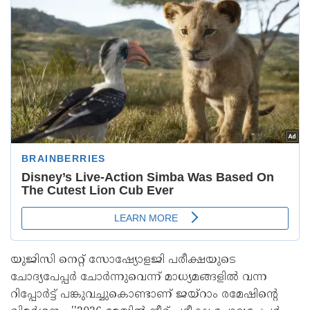
യുജിസി നെറ്റ് സോഷ്യോളജി പരീക്ഷയുടെ
ചോദ്യപേപ്പർ ചോർന്നുവെന്ന് മാധ്യമങ്ങളിൽ വന്ന
റിപ്പോർട്ട് പങ്കുവച്ചുകൊണ്ടാണ് ജയ്റാം രമേഷിന്‍റെ