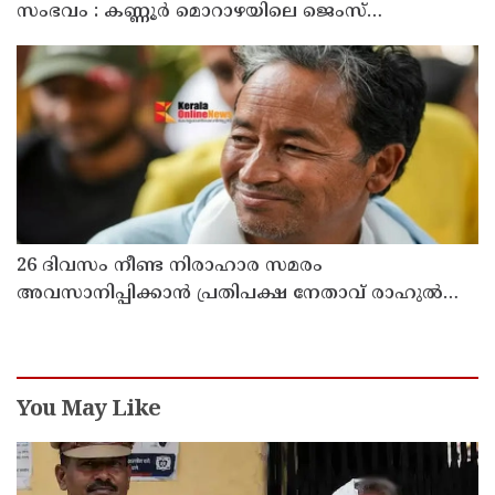
സംഭവം : കണ്ണൂർ മൊറാഴയിലെ ജെംസ്
ഇൻ്റർനാഷനൽ സ്കൂളിലെ പ്രധാന
അധ്യാപികക്കെതിരെ പരാതിയുമായിബന്ധുക്കൾ
26 ദിവസം നീണ്ട നിരാഹാര സമരം
അവസാനിപ്പിക്കാൻ പ്രതിപക്ഷ നേതാവ് രാഹുൽ
ഗാന്ധിയുടെ സഹായം തേടിയിരുന്നു ; സോനം
വാങ്ചുക്
You May Like