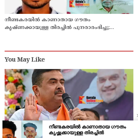
നീണ്ടകരയില്‍ കാണാതായ ഗൗതം
കൃഷ്ണക്കായുള്ള തിരച്ചില്‍ പുനരാരംഭിച്ചു;
നേവിയുടെ ഐഎന്‍എസ് കല്‍പ്പേനി തീരത്ത്
You May Like
'അടിയന്തരാവസ്ഥ കാലത്ത് ജയിലില്‍ കിടന്നവര്‍ക്ക്
മാസം 10,000 രൂപ പെന്‍ഷന്‍'; പ്രഖ്യാപനവുമായി