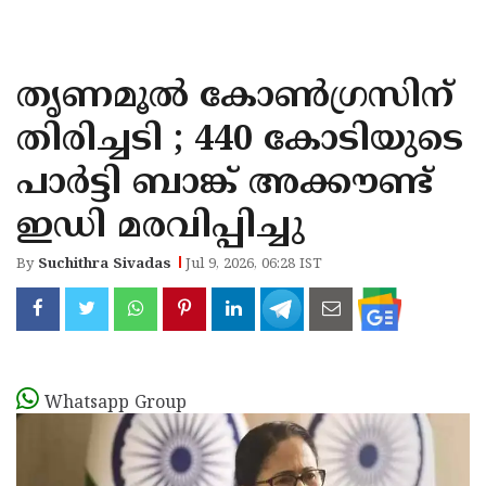
KOZHIKODE
WAYANAD
തൃണമൂല്‍ കോണ്‍ഗ്രസിന്
KANNUR
തിരിച്ചടി ; 440 കോടിയുടെ
KASARAGOD
പാര്‍ട്ടി ബാങ്ക് അക്കൗണ്ട്
ഇഡി മരവിപ്പിച്ചു
By
Suchithra Sivadas
Jul 9, 2026, 06:28 IST
Whatsapp Group