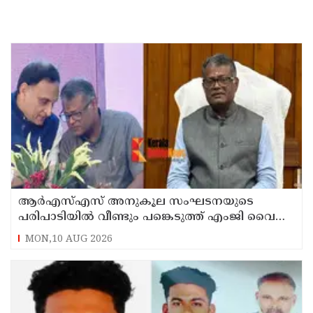
ആര്‍എസ്എസ് അനുകൂല സംഘടനയുടെ
പരിപാടിയില്‍ വീണ്ടും പങ്കെടുത്ത് എംജി വൈസ്
ചാന്‍സലര്‍ ഡോ. ഡി മാവൂത്ത്
MON,10 AUG 2026