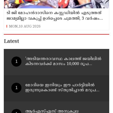
ടി ജി മോഹന്‍ദാസിനെ കസ്റ്റഡിയില്‍ എടുത്തത്
ജാമ്യമില്ലാ വകുപ്പ് ഉള്‍പ്പെടെ ചുമത്തി, 3 വര്‍ഷം
വരെ ശിക്ഷ ലഭിച്ചേക്കാം
MON,10 AUG 2026
Latest
'അടിയന്തരാവസ്ഥ കാലത്ത് ജയിലില്‍
കിടന്നവര്‍ക്ക് മാസം 10,000 രൂപ
പെന്‍ഷന്‍'; പ്രഖ്യാപനവുമായി
ബംഗാള്‍ സര്‍ക്കാര്‍
മോദിയെ ഇനിയും ഈ പാര്‍ട്ടിയില്‍
ഇരുന്നുകൊണ്ട് സ്തുതിച്ചാല്‍ മറുപടി
നല്‍കാന്‍ അറിയാത്തവരാണ് യൂത്ത്
കോണ്‍ഗ്രസുകാര്‍ എന്ന് കരുതേണ്ട ;
ശശി തരൂരിനെതിരെ യൂത്ത്
കോണ്‍ഗ്രസ് നേതാവ്
ആര്‍എസ്എസ് അനുകൂല