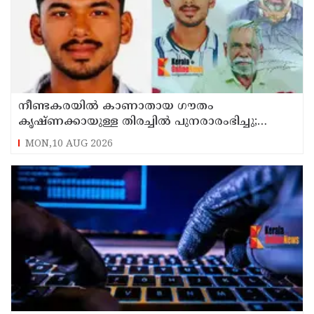
നീണ്ടകരയില്‍ കാണാതായ ഗൗതം
കൃഷ്ണക്കായുള്ള തിരച്ചില്‍ പുനരാരംഭിച്ചു;
നേവിയുടെ ഐഎന്‍എസ് കല്‍പ്പേനി തീരത്ത്
MON,10 AUG 2026