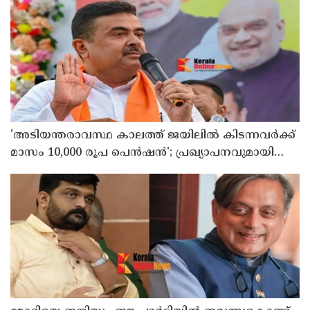
'അടിയന്തരാവസ്ഥ കാലത്ത് ജയിലില്‍ കിടന്നവര്‍ക്ക്
മാസം 10,000 രൂപ പെന്‍ഷന്‍'; പ്രഖ്യാപനവുമായി
ബംഗാള്‍ സര്‍ക്കാര്‍