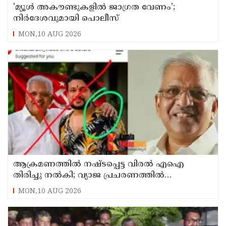
'മ്യൂള്‍ അകൗണ്ടുകളില്‍ ജാഗ്രത വേണം';
നിര്‍ദേശവുമായി പൊലീസ്
MON,10 AUG 2026
ആക്രമണത്തില്‍ നഷ്ടപ്പെട്ട വിരല്‍ എഐ
തിരിച്ചു നല്‍കി; വ്യാജ പ്രചരണത്തില്‍
നിയമനടപടി തുടങ്ങിയെന്ന് പി ജയരാജന്‍
MON,10 AUG 2026