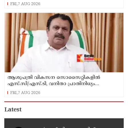
FRI,7 AUG 2026
ആശുപത്രി വികസന സൊസൈറ്റികളിൽ
എസ്.സി/എസ്.ടി, വനിതാ പ്രാതിനിധ്യം
ഉൾപ്പെടുത്തി ഉത്തരവായി : മന്ത്രി കെ.മുരളീധരൻ
FRI,7 AUG 2026
Latest