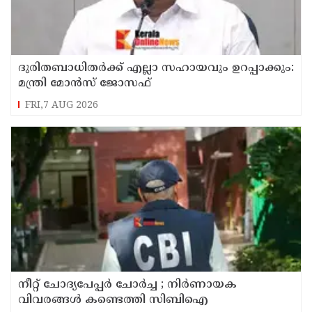
ദുരിതബാധിതർക്ക് എല്ലാ സഹായവും ഉറപ്പാക്കും:
മന്ത്രി മോൻസ് ജോസഫ്
FRI,7 AUG 2026
നീറ്റ് ചോദ്യപേപ്പർ ചോർച്ച ; നിർണായക
വിവരങ്ങൾ കണ്ടെത്തി സിബിഐ