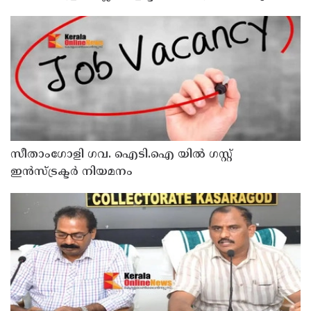
സന്ദര്‍ശിച്ചു
സീതാംഗോളി ഗവ. ഐടി.ഐ യിൽ ഗസ്റ്റ്
ഇന്‍സ്ട്രക്ടര്‍ നിയമനം