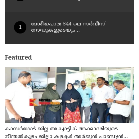
പാറപൊട്ടിക്കൽ ; മന്ത്രി പി.കെ.
കുഞ്ഞാലിക്കുട്ടി
ദേശീയപാത 544-ലെ സർവീസ്
റോഡുകളുടെയും
മേൽപ്പാലങ്ങളുടെയും നിർമ്മാണ
പ്രവൃത്തികൾ അടിയന്തരമായി
പൂർത്തിയാക്കണം ; നിതിൻ
ഗഡ്കരിയുമായി കൂടിക്കാഴ്ച നടത്തി
Featured
കെ. രാധാകൃഷ്ണൻ എം.പി
കാസർ​ഗോട് ജില്ല അക്വാട്ടിക് അക്കാദമിയുടെ
നീന്തല്‍കുളം ജില്ലാ കളക്ടര്‍ അര്‍ജുന്‍ പാണ്ഡ്യന്‍