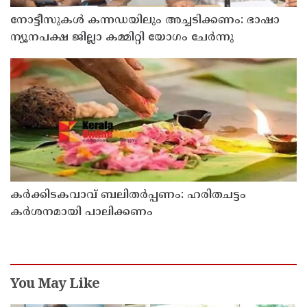
നോട്ടീസുകള്‍ കന്നഡയിലും അച്ചടിക്കണം: ഭാഷാ
ന്യൂനപക്ഷ ജില്ലാ കമ്മിറ്റി യോഗം ചേര്‍ന്നു
കര്‍ക്കിടകവാവ് ബലിതര്‍പ്പണം: ഹരിതചട്ടം
കര്‍ശനമായി പാലിക്കണം
You May Like