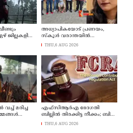
വീണ്ടും
അധ്യാപികയോട് പ്രണയം,
് ജില്ലകളില്‍
സ്‌കൂള്‍ വരാന്തയില്‍
, അഞ്ച്
29കാരിയെ കുത്തിക്കൊന്ന്
THU,6 AUG 2026
‍ അവധി
21കാരന്‍, 30 സെക്കന്റില്‍ 34
തവണ കുത്തിയെന്ന് പൊലീസ്
 വച്ച് മരിച്ച
എഫ്‌സിആര്‍എ ഭേദഗതി
്മങ്ങള്‍
ബില്ലില്‍ തിരക്കിട്ട നീക്കം; ബില്‍
ം
നാളെയോ മറ്റന്നാളോ
THU,6 AUG 2026
കള്‍ ;
കൊണ്ടുവന്നേക്കും