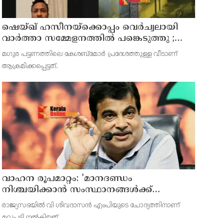
ഷെയ്ഖ് ഹസീനയ്ക്കൊപ്പം വെര്‍ച്വലായി
വാര്‍ത്താ സമ്മേളനത്തില്‍ പങ്കെടുത്തു ;
ബംഗ്ലാദേശ് ക്രിക്കറ്റ് ടീം മുന്‍ ക്യാപ്റ്റനും
മഗുര പട്ടണത്തിലെ കേശബ്മോര്‍ പ്രദേശത്തുള്ള വീടാണ്
അവാമി ലീഗ് എംപിയുമായിരുന്ന ഷാക്കിബ്
ആക്രമിക്കപ്പെട്ടത്.
അല്‍ ഹസന്റെ വീടിന് നേരെ പെട്രോള്‍
ബോംബേറ്
വാഹന രൂപമാറ്റം: 'മാനദണ്ഡം
നിശ്ചയിക്കാന്‍ സംസ്ഥാനങ്ങള്‍ക്ക്
അധികാരമില്ല', കര്‍ശന വ്യവസ്ഥകളുണ്ടെന്ന്
രാജ്യസഭയില്‍ വി ശിവദാസന്‍ എംപിയുടെ ചോദ്യത്തിനാണ്
നിതിന്‍ ഗഡ്കരി
മറുപടി നല്‍കിയത്.