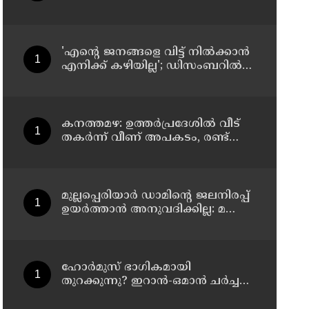
പെട്രോള്‍ ബോംബേറ്
അധികാരമില്ല', കര്‍ശന
വ്യവസ്ഥകളുണ്ടെന്ന് നിതിന്‍
ഗഡ്കരി
'എന്റെ ജനങ്ങളെ വിട്ട് നില്‍ക്കാന്‍
എനിക്ക് കഴിയില്ല'; ഡിസംബറില്‍
ബംഗ്ലാദേശിലേക്ക് മടങ്ങുമെന്ന്
ഷെയ്ഖ് ഹസീന
കനത്തമഴ: ഉത്തര്‍പ്രദേശില്‍ വീട്
തകര്‍ന്ന് വീണ് അപകടം, രണ്ട്
കുട്ടികള്‍ ഉള്‍പ്പടെ 6 പേര്‍ക്ക്
ദാരുണാന്ത്യം
മുല്ലപ്പെരിയാര്‍ ഡാമിന്റെ ജലനിരപ്പ്
ഉയര്‍ത്താന്‍ അനുവദിക്കില്ല: മന്ത്രി
മോന്‍സ് ജോസഫ്
ഹോര്‍മുസ് ഭാഗികമായി
തുറക്കുന്നു? ഇറാന്‍-ഒമാന്‍ ചര്‍ച്ച
ധാരണയിലെത്തിയതായി റിപ്പോര്‍ട്ട്