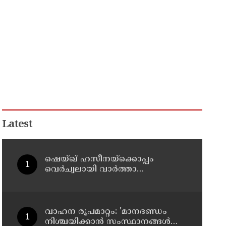
Latest
ഷെയ്ഖ് ഹസീനയ്ക്കൊപ്പം
വെര്‍ച്വലായി വാര്‍ത്താ
സമ്മേളനത്തില്‍ പങ്കെടുത്തു ;
ബംഗ്ലാദേശ് ക്രിക്കറ്റ് ടീം മുന്‍
ക്യാപ്റ്റനും അവാമി ലീഗ്
എംപിയുമായിരുന്ന ഷാക്കിബ്
വാഹന രൂപമാറ്റം: 'മാനദണ്ഡം
അല്‍ ഹസന്റെ വീടിന് നേരെ
നിശ്ചയിക്കാന്‍ സംസ്ഥാനങ്ങള്‍ക്ക്