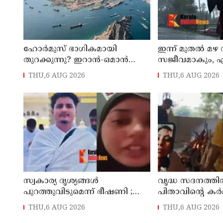
ഹോര്‍മുസ് ഭാഗികമായി
ഇന്ന് മുതല്‍ മഴ 
തുറക്കുന്നു? ഇറാന്‍-ഒമാന്‍
സജീവമാകും, ഏഴ
ചര്‍ച്ച ധാരണയിലെത്തിയതായി
ഓറഞ്ച് അലര്‍ട്ട്
THU,6 AUG 2026
THU,6 AUG 2026
റിപ്പോര്‍ട്ട്
താലൂക്കുകളില്
സ്വകാര്യ ദൃശ്യങ്ങള്‍
വൃദ്ധ സദനത്തില്‍
പുറത്തുവിടുമെന്ന് ഭീഷണി ;
പിതാവിന്റെ കര്‍മ
ആണ്‍സുഹൃത്തിനെ വിഡിയോ
ചെയ്യാന്‍ പോലു
THU,6 AUG 2026
THU,6 AUG 2026
കോള്‍ ചെയ്ത് യുവതി
തയ്യാറാകാതെ മക്