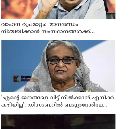
വാഹന രൂപമാറ്റം: 'മാനദണ്ഡം
നിശ്ചയിക്കാന്‍ സംസ്ഥാനങ്ങള്‍ക്ക്
അധികാരമില്ല', കര്‍ശന വ്യവസ്ഥകളുണ്ടെന്ന്
നിതിന്‍ ഗഡ്കരി
'എന്റെ ജനങ്ങളെ വിട്ട് നില്‍ക്കാന്‍ എനിക്ക്
കഴിയില്ല'; ഡിസംബറില്‍ ബംഗ്ലാദേശിലേക്ക്
മടങ്ങുമെന്ന് ഷെയ്ഖ് ഹസീന