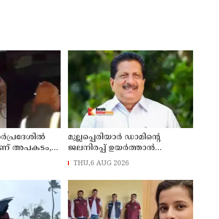
‍പ്രദേശില്‍
മുല്ലപ്പെരിയാര്‍ ഡാമിന്റെ
 വീണ് അപകടം,
ജലനിരപ്പ് ഉയര്‍ത്താന്‍
ള്‍പ്പടെ 6
അനുവദിക്കില്ല: മന്ത്രി മോന്‍സ്
THU,6 AUG 2026
ന്ത്യം
ജോസഫ്