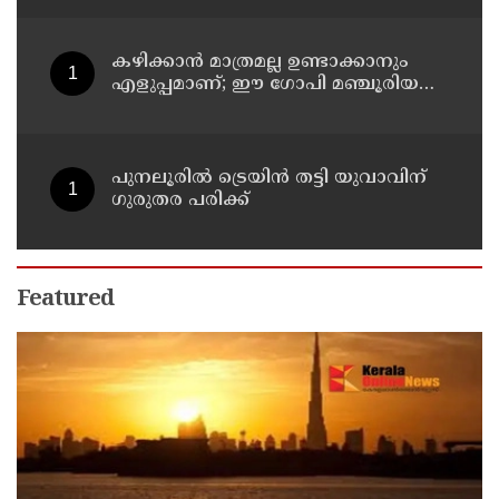
കഴിക്കാൻ മാത്രമല്ല ഉണ്ടാക്കാനും
എളുപ്പമാണ്; ഈ ഗോപി മഞ്ചൂരിയൻ
റെസിപ്പി
പുനലൂരിൽ ട്രെയിൻ തട്ടി യുവാവിന്
ഗുരുതര പരിക്ക്
Featured