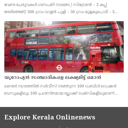
വേണ്ട ചേരുവകൾ ഗണപതി നാരങ്ങ / സിട്രോൺ – 2 കപ്പ്
അരിഞ്ഞത്/ 300 ഗ്രാം വാളൻ പുളി – 50 ഗ്രാം മുളകുപൊടി – 3
ടീസ്പൂൺ പച്ചമുളക് – 2 എണ്ണം കറിവേപ്പില ആവിശ്യത്തിന് ഇഞ്ചി
– ഒരു ചെറിയ കഷണം വെളുത്തുള്ളി – 10 മുതൽ
യൂറോപ്യന്‍ സഞ്ചാരികളെ ലക്ഷ്യമിട്ട് ഒമാന്‍
ലണ്ടന്‍ നഗരത്തില്‍ സര്‍വീസ് നടത്തുന്ന 100 ഡബിള്‍ ഡെക്കര്‍
ബസുകളിലും 100 പ്രശസ്തമായ ബ്ലാക്ക് ടാക്‌സികളിലുമാണ്
ഒമാന്‍ ടൂറിസത്തിന്റെ ആകര്‍ഷകമായ പരസ്യങ്ങള്‍
പതിപ്പിച്ചിരിക്കുന്നത്.
Explore Kerala Onlinenews