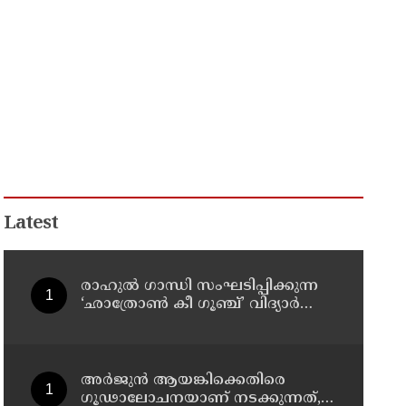
Latest
രാഹുൽ ഗാന്ധി സംഘടിപ്പിക്കുന്ന
‘ഛാത്രോൺ കീ ഗൂഞ്ച്’ വിദ്യാർത്ഥി
സംവാദ പരിപാടിക്കെതിരെ
രൂക്ഷവിമർശനവുമായി ബിജെപി
അർജുൻ ആയങ്കിക്കെതിരെ
ഗൂഢാലോചനയാണ് നടക്കുന്നത്,