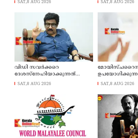
SAT,8 AUG 2026
SAT,8 AUG 2026
അന്വേഷണത്തിന് ഉത്തരവിട്ട്
മർദിച്ചു ; യുവാവ
മുഖ്യമന്ത്രി ദേവേന്ദ്ര
ഫഡ്‌നാവിസ്
വിഡി സവര്‍ക്കറെ
മോയിസ്ചറൈ
ദേശസ്‌നേഹിയാക്കുന്നത്
ഉപയോഗിക്കുന്ന
ആര്‍എസ്എസ് - ബിജെപി
നല്ലതാണോ? ദ
SAT,8 AUG 2026
SAT,8 AUG 2026
അജണ്ടയെന്ന് മുതിര്‍ന്ന മുസ്ലീം
ഉപയോഗിക്കുന്
ലീഗ് നേതാവ് എംകെ മുനീര്‍
ഇക്കാര്യങ്ങൾ