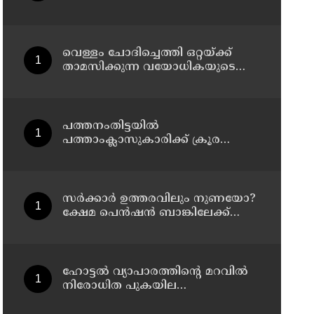
തനിക്ക് അയാളോട് വല്ലാത്ത
സ്നേഹം തോന്നുന്നു ;
സംവിധായകൻ സനൽകുമാർ
ശശിധരൻ
വെള്ളം ചോദിച്ചെത്തി ഒറ്റയ്ക്ക്
താമസിക്കുന്ന വയോധികയുടെ
സ്വർണ്ണമാല പൊട്ടിച്ചു ; പ്രതി
പിടിയിൽ
പത്തനംതിട്ടയിൽ
പത്താംക്ലാസുകാരിക്ക് ക്രൂര
പീഡനം ; 51-കാരൻ കൂടി പിടിയിൽ
സര്‍ക്കാര്‍ ഉത്തരവിലും നുണയോ?
ക്ഷേമ പെന്‍ഷന്‍ ബാങ്കിലേക്ക്
മാറ്റാന്‍ കേന്ദ്രത്തിന്റെ നിര്‍ദ്ദേശമില്ല,
ഉത്തരവ് പുറത്തുവിടാന്‍
വെല്ലുവിളിയുമായി തോമസ്
ഐസക്
ഹോട്ടൽ വ്യാപാരത്തിന്റെ മറവിൽ
നിരോധിത പുകയില
ഉൽപ്പന്നങ്ങളുടെ വ്യാപാരം ;