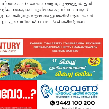
എന്നിവർക്കാണ് സംവരണ ആനുകൂല്യമുളളത്. ഇനി
ട്ടിക വർഗം, പൊതുവിഭാഗം എന്നിങ്ങനെ മൂന്ന്
ററും രജിസ്റ്ററും ആഭ്യന്തര ഇമെയിൽ ശൃംഗലയിൽ
തെറ്റുകളുണ്ടെങ്കിൽ ജീവനക്കാർക്ക് രജിസ്ട്രാറെ