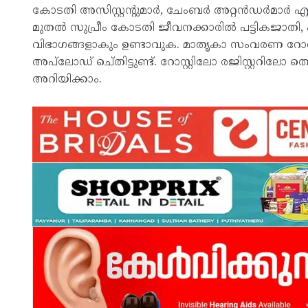
കോടതി അസിസ്റ്റന്റുമാർ, ചേംബർ അറ്റൻഡർമാർ 
മുതൽ സുപ്രീം കോടതി ജീവനക്കാരിൽ പട്ടികജാതി, പ
വിഭാഗങ്ങളാകും ഉണ്ടാവുക. മാതൃകാ സംവരണ റോസ്റ്
അപ്‌ലോഡ്‌ ചെ്തിട്ടുണ്ട്. റോസ്റ്റിലോ രജിസ്റ്ററിലോ 
അറിയിക്കാം.