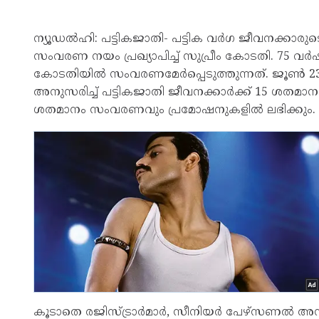
ന്യൂഡൽഹി: പട്ടികജാതി- പട്ടിക വർഗ ജീവനക്കാരുടെ
സംവരണ നയം പ്രഖ്യാപിച്ച്‌ സുപ്രീം കോടതി. 75 വർ
കോടതിയിൽ സംവരണമേർപ്പെടുത്തുന്നത്. ജൂൺ 23 
അനുസരിച്ച് പട്ടികജാതി ജീവനക്കാർക്ക് 15 ശതമാ
ശതമാനം സംവരണവും പ്രമോഷനുകളിൽ ലഭിക്കും.
കൂടാതെ രജിസ്ട്രാർമാർ, സീനിയർ പേഴ്‌സണൽ അസിസ്റ്