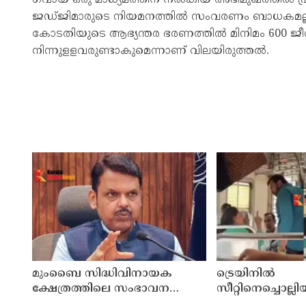
ജഡ്ജിമാരുടെ നിയമനത്തിൽ സംവരണം ബാധകമല്ല. 
കോടതിയുടെ ആഭ്യന്തര ഭരണത്തിൽ മിനിമം 600 ജീവന
നിന്നുളളവരുണ്ടാകുമെന്നാണ് വിലയിരുത്തൽ.
മുംബൈ സിദ്ധിവിനായക
ട്രെയിനിൽ
ക്ഷേത്രത്തിലെ സംഭാവന
സീറ്റിനെച്ചൊല്ല
കൊളള ; സമഗ്ര
തർക്കത്തിനിടെ 