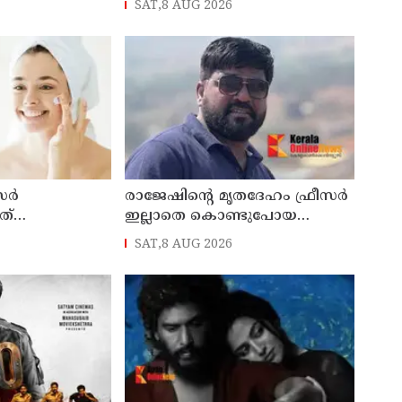
SAT,8 AUG 2026
് അറസ്റ്റിൽ
ശ്രദ്ധിക്കാം
സർ
രാജേഷിന്റെ മൃതദേഹം ഫ്രീസർ
ത്
ഇല്ലാതെ കൊണ്ടുപോയ
ിവസവും
സംഭവം: പയ്യന്നൂർ
SAT,8 AUG 2026
നവർ
തഹസിൽദാറിനെ സസ്പെൻഡ്
 അറിയണം
ചെയ്യാൻ നിർദ്ദേശം