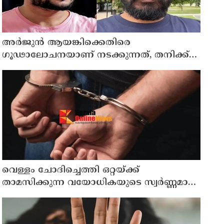
അർജുൻ ആയങ്കിക്കെതിരെ
ഗൂഢാലോചനയാണ് നടക്കുന്നത്, തനിക്ക്
അയാളോട് വല്ലാത്ത സ്നേഹം തോന്നുന്നു ;
സംവിധായകൻ സനൽകുമാർ ശശിധരൻ
വെള്ളം ചോദിച്ചെത്തി ഒറ്റയ്ക്ക്
താമസിക്കുന്ന വയോധികയുടെ സ്വർണ്ണമാല
പൊട്ടിച്ചു ; പ്രതി പിടിയിൽ