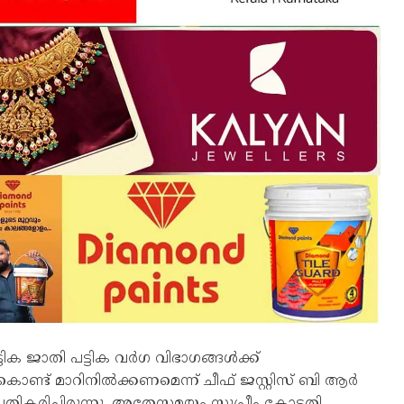
ക ജാതി പട്ടിക വർഗ വിഭാഗങ്ങൾക്ക്
ണ്ട് മാറിനിൽക്കണമെന്ന് ചീഫ് ജസ്റ്റിസ് ബി ആർ
രതികരിച്ചിരുന്നു. അതേസമയം സുപ്രീം കോടതി