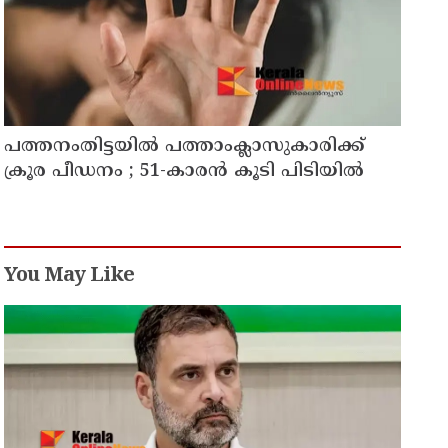
പത്തനംതിട്ടയിൽ പത്താംക്ലാസുകാരിക്ക്
ക്രൂര പീഡനം ; 51-കാരൻ കൂടി പിടിയിൽ
You May Like