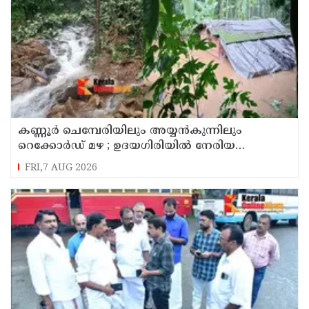
കണ്ണൂർ ചെമ്പേരിയിലും അയ്യൻകുന്നിലും
റെക്കോർഡ് മഴ ; ഉദയഗിരിയിൽ നേരിയ
ഉരുൾപൊട്ടൽ; 13 പേരെ ക്യാമ്പിലേക്ക് മാറ്റി
FRI,7 AUG 2026