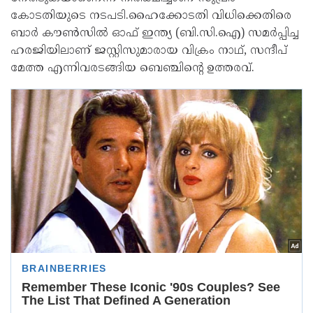
കോടതിയുടെ നടപടി.ഹൈക്കോടതി വിധിക്കെതിരെ
ബാർ കൗൺസിൽ ഓഫ് ഇന്ത്യ (ബി.സി.ഐ) സമർപ്പിച്ച
ഹരജിയിലാണ് ജസ്റ്റിസുമാരായ വിക്രം നാഥ്, സന്ദീപ്
മേത്ത എന്നിവരടങ്ങിയ ബെഞ്ചിന്റെ ഉത്തരവ്.