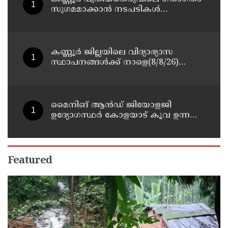
സുഗമമാക്കാന്‍ നടപടികള്‍
സ്വീകരിക്കും
കണ്ണൂർ ജില്ലയിലെ വിദ്യാഭ്യാസ
സ്ഥാപനങ്ങള്‍ക്ക് നാളെ(8/8/26)
അവധി പ്രഖ്യാപിച്ചു
മൈനിങ് ആൻഡ്​ ജിയോളജി
ഉദ്യോഗസ്ഥർ കോളയാട് കൂവ ഉന്നതി
സന്ദർശിച്ചു
Featured