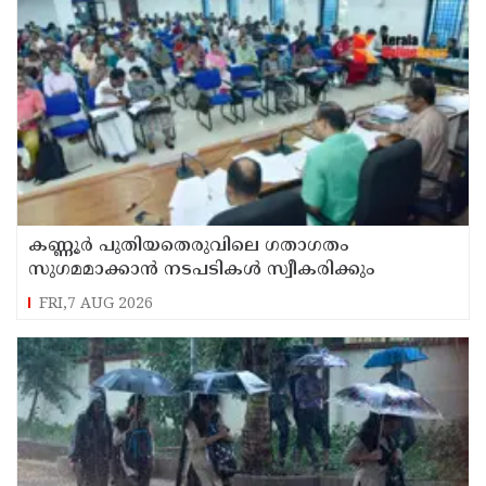
കണ്ണൂർ പുതിയതെരുവിലെ ഗതാഗതം
സുഗമമാക്കാന്‍ നടപടികള്‍ സ്വീകരിക്കും
FRI,7 AUG 2026