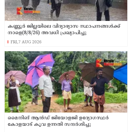
കണ്ണൂർ ജില്ലയിലെ വിദ്യാഭ്യാസ സ്ഥാപനങ്ങള്‍ക്ക്
നാളെ(8/8/26) അവധി പ്രഖ്യാപിച്ചു
FRI,7 AUG 2026
മൈനിങ് ആൻഡ്​ ജിയോളജി ഉദ്യോഗസ്ഥർ
കോളയാട് കൂവ ഉന്നതി സന്ദർശിച്ചു