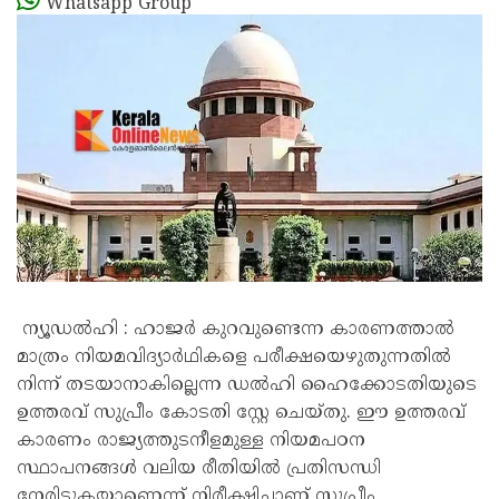
Whatsapp Group
ന്യൂഡൽഹി : ഹാജർ കുറവുണ്ടെന്ന കാരണത്താൽ
മാത്രം നിയമവിദ്യാർഥികളെ പരീക്ഷയെഴുതുന്നതിൽ
നിന്ന് തടയാനാകില്ലെന്ന ഡൽഹി ഹൈക്കോടതിയുടെ
ഉത്തരവ് സുപ്രീം കോടതി സ്റ്റേ ചെയ്തു. ഈ ഉത്തരവ്
കാരണം രാജ്യത്തുടനീളമുള്ള നിയമപഠന
സ്ഥാപനങ്ങൾ വലിയ രീതിയിൽ പ്രതിസന്ധി
നേരിടുകയാണെന്ന് നിരീക്ഷിച്ചാണ് സുപ്രീം