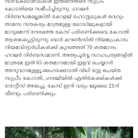
സർവകലാശാലകൾ ഇതിനെതിരെ സുപ്രീം
കോടതിയെ സമീപിച്ചിരുന്നു. ഹാജർ
നിർബന്ധമല്ലെങ്കിൽ കോളജ് ഹോസ്റ്റലുകൾ വെറും
താമസ സൗകര്യം മാത്രമുള്ള ലോഡ്ജുകളായി
മാറുമെന്ന് നേരത്തെ കേസ് പരിഗണിക്കവെ കോടതി
ആശങ്കപ്പെട്ടിരുന്നു. ബാർ കൗൺസിൽ നിയമപ്രകാരം
നിയമവിദ്യാർഥികൾക്ക് കുറഞ്ഞത് 70 ശതമാനം
ഹാജർ നിർബന്ധമാണ്. അത്യപൂർവ്വ സാഹചര്യങ്ങളിൽ
മാത്രമേ ഇത് 65 ശതമാനമായി ഇളവ് ചെയ്യാൻ
അനുവാദമുള്ളൂ.ഹൈക്കോടതി വിധി സ്റ്റേ ചെയ്ത
സുപ്രീം കോടതി, ഹരജിയിൽ എതിർകക്ഷികൾക്ക്
നോട്ടീസ് അയച്ചു. കേസ് ഇനി വരും ജൂലൈ 21ന്
വീണ്ടും പരിഗണിക്കും.