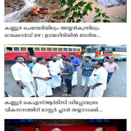
കണ്ണൂർ ചെമ്പേരിയിലും അയ്യൻകുന്നിലും
റെക്കോർഡ് മഴ ; ഉദയഗിരിയിൽ നേരിയ
ഉരുൾപൊട്ടൽ; 13 പേരെ ക്യാമ്പിലേക്ക് മാറ്റി
കണ്ണൂർ കെഎസ്ആർടിസി ഡിപ്പോയുടെ
വികസനത്തിന് മാസ്റ്റർ പ്ലാൻ തയ്യാറാക്കി
സമർപ്പിക്കും : ടി ഒ മോഹനൻ എം എൽ എ