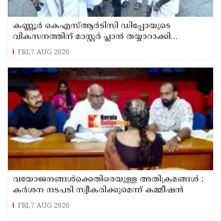
കണ്ണൂർ കെഎസ്ആർടിസി ഡിപ്പോയുടെ
വികസനത്തിന് മാസ്റ്റർ പ്ലാൻ തയ്യാറാക്കി
സമർപ്പിക്കും : ടി ഒ മോഹനൻ എം എൽ എ
FRI,7 AUG 2026
വയോജനങ്ങൾക്കെതിരെയുള്ള അതിക്രമങ്ങൾ ;
കർശന നടപടി സ്വീകരിക്കുമെന്ന് കമ്മീഷൻ
FRI,7 AUG 2026