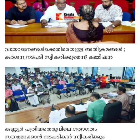
വയോജനങ്ങൾക്കെതിരെയുള്ള അതിക്രമങ്ങൾ ;
കർശന നടപടി സ്വീകരിക്കുമെന്ന് കമ്മീഷൻ
കണ്ണൂർ പുതിയതെരുവിലെ ഗതാഗതം
സുഗമമാക്കാന്‍ നടപടികള്‍ സ്വീകരിക്കും