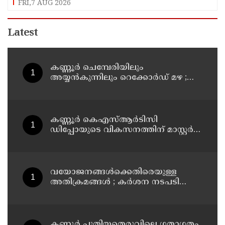
FRI,7 AUG 2026
Latest
കണ്ണൂർ ചെമ്പേരിയിലും
അയ്യൻകുന്നിലും റെക്കോർഡ് മഴ ;
ഉദയഗിരിയിൽ നേരിയ ഉരുൾപൊട്ടൽ;
13 പേരെ ക്യാമ്പിലേക്ക് മാറ്റി
കണ്ണൂർ കെഎസ്ആർടിസി
ഡിപ്പോയുടെ വികസനത്തിന് മാസ്റ്റർ
പ്ലാൻ തയ്യാറാക്കി സമർപ്പിക്കും : ടി ഒ
മോഹനൻ എം എൽ എ
വയോജനങ്ങൾക്കെതിരെയുള്ള
അതിക്രമങ്ങൾ ; കർശന നടപടി
സ്വീകരിക്കുമെന്ന് കമ്മീഷൻ
കണ്ണൂർ പുതിയതെരുവിലെ ഗതാഗതം