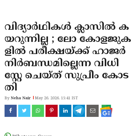
KOZHIKODE
WAYANAD
വിദ്യാർഥികൾ ക്ലാസിൽ ക
KANNUR
യറുന്നില്ല ; ലോ കോളജുക
KASARAGOD
ളിൽ പരീക്ഷയ്ക്ക് ഹാജർ
നിർബന്ധമില്ലെന്ന വിധി
സ്റ്റേ ചെയ്ത് സുപ്രീം കോട
തി
By
Neha Nair
May 26, 2026, 15:41 IST