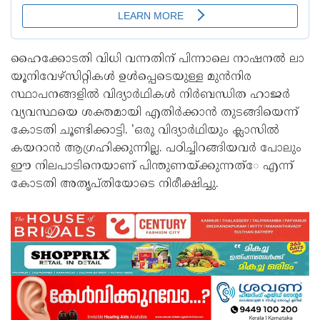
ഹൈക്കോടതി വിധി വന്നതിന് പിന്നാലെ നാഷനൽ ലാ
യൂനിവേഴ്‌സിറ്റികൾ ഉൾപ്പെടെയുള്ള മുൻനിര
സ്ഥാപനങ്ങളിൽ വിദ്യാർഥികൾ നിർബന്ധിത ഹാജർ
വ്യവസ്ഥയെ ശക്തമായി എതിർക്കാൻ തുടങ്ങിയെന്ന്
കോടതി ചൂണ്ടിക്കാട്ടി. 'ഒരു വിദ്യാർഥിയും ക്ലാസിൽ
കയറാൻ ആഗ്രഹിക്കുന്നില്ല. പഠിച്ചിറങ്ങിയവർ പോലും
ഈ നിലപാടിനെയാണ് പിന്തുണയ്ക്കുന്നത്േ എന്ന്
കോടതി അതൃപ്തിയോടെ നിരീക്ഷിച്ചു.