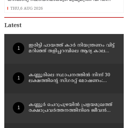
സതീശൻ
THU,6 AUG 2026
Latest
ഇരിട്ടി പായത്ത് കാർ നിയന്ത്രണം വിട്ട്
മറിഞ്ഞ് തളിപ്പറമ്പിലെ ആദ്യ കാല
കോണ്‍ഗ്രസ് നേതാവ് മരിച്ചു
കണ്ണൂരിലെ സ്ഥാപനത്തിൽ നിന്ന് 30
ലക്ഷത്തിന്റെ സിഗരറ്റ് മോഷണം:
തമിഴ്‌നാട് സ്വദേശിയായ
സെയിൽസ്മാൻ തെങ്കാശിയിൽ
പിടിയിൽ
കണ്ണൂർ ചെറുപുഴയിൽ പ്രളയമുഖത്ത്
രക്ഷാപ്രവർത്തനത്തിനിടെ ജീവൻ
നഷ്ടപ്പെട്ട ആർ. രാജേഷിൻ്റെ ഭൗതിക
ശരീരത്തോട് അനാദരവ്
കാണിച്ചതായി ആരോപണം