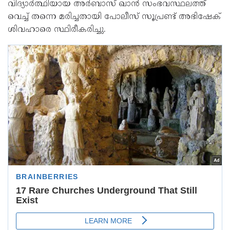
വിദ്യാർത്ഥിയായ അർബാസ് ഖാൻ സംഭവസ്ഥലത്ത്
വെച്ച് തന്നെ മരിച്ചതായി പോലീസ് സൂപ്രണ്ട് അഭിഷേക്
ശിവഹാരെ സ്ഥിരീകരിച്ചു.