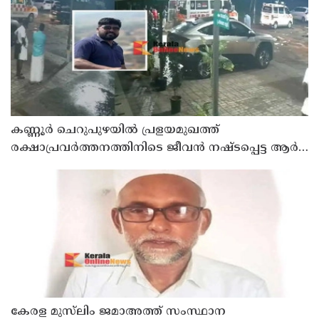
കണ്ണൂർ ചെറുപുഴയിൽ പ്രളയമുഖത്ത്
രക്ഷാപ്രവർത്തനത്തിനിടെ ജീവൻ നഷ്ടപ്പെട്ട ആർ.
രാജേഷിൻ്റെ ഭൗതിക ശരീരത്തോട് അനാദരവ്
കാണിച്ചതായി ആരോപണം
കേരള മുസ്‌ലിം ജമാഅത്ത് സംസ്ഥാന