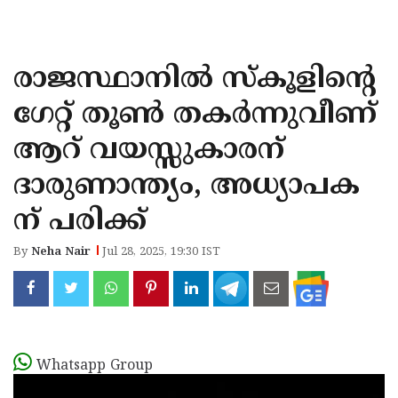
KOZHIKODE
WAYANAD
രാജസ്ഥാനിൽ സ്‌കൂളിന്റെ
KANNUR
ഗേറ്റ് തൂൺ തകർന്നുവീണ്
KASARAGOD
ആറ് വയസ്സുകാരന്
ദാരുണാന്ത്യം, അധ്യാപക
ന് പരിക്ക്
By
Neha Nair
Jul 28, 2025, 19:30 IST
Whatsapp Group