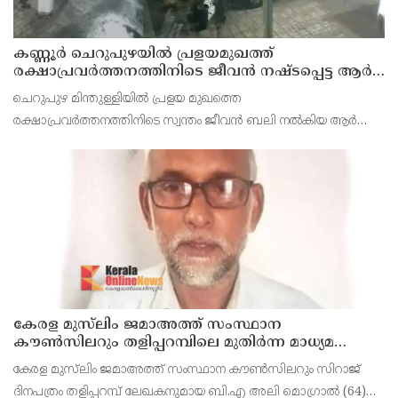
കണ്ണൂർ ചെറുപുഴയിൽ പ്രളയമുഖത്ത്
രക്ഷാപ്രവർത്തനത്തിനിടെ ജീവൻ നഷ്ടപ്പെട്ട ആർ.
രാജേഷിൻ്റെ ഭൗതിക ശരീരത്തോട് അനാദരവ്
ചെറുപുഴ മിന്തുള്ളിയിൽ പ്രളയ മുഖത്തെ
കാണിച്ചതായി ആരോപണം
രക്ഷാപ്രവർത്തനത്തിനിടെ സ്വന്തം ജീവൻ ബലി നൽകിയ ആർ
രാജേഷിനോട് അനാദരവ് കാണിച്ചതായി ആരോപണം. രാജേഷിന്റെ
മൃതദേഹം തിരുവനന്തപുരത്തെ
കേരള മുസ്‌ലിം ജമാഅത്ത് സംസ്ഥാന
കൗൺസിലറും തളിപ്പറമ്പിലെ മുതിർന്ന മാധ്യമ
പ്രവർത്തകനുമായ ബി എ അലി മൊഗ്രാൽ
കേരള മുസ്‌ലിം ജമാഅത്ത് സംസ്ഥാന കൗൺസിലറും സിറാജ്
നിര്യാതനായി
ദിനപത്രം തളിപ്പറമ്പ് ലേഖകനുമായ ബി.എ അലി മൊഗ്രാൽ (64)