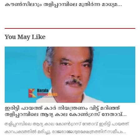
കൗൺസിലറും തളിപ്പറമ്പിലെ മുതിർന്ന മാധ്യമ
പ്രവർത്തകനുമായ ബി എ അലി മൊഗ്രാൽ
നിര്യാതനായി
You May Like
ഇരിട്ടി പായത്ത് കാർ നിയന്ത്രണം വിട്ട് മറിഞ്ഞ്
തളിപ്പറമ്പിലെ ആദ്യ കാല കോണ്‍ഗ്രസ് നേതാവ്
മരിച്ചു
തളിപ്പറമ്പിലെ ആദ്യ കാല കോണ്‍ഗ്രസ് നേതാവ് ഇരിട്ടി പായത്ത്
കാറപകടത്തില്‍ മരിച്ചു. രാജരാജേശ്വരക്ഷേത്രത്തിന് സമീപം
പുഴക്കുളങ്ങരയിലെ മറ്റത്തില്‍ വീട്ടില്‍ എം.കെ.കേശവനാ(74)ണ്