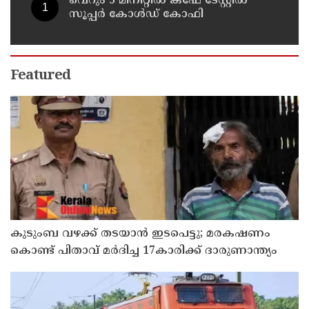
വെറും 5 മിനിറ്റിൽ കഫേ ടേസ്റ്റിൽ
സൂപ്പർ കോൾഡ് കോഫി
Featured
കുടുംബ വഴക്ക് തടയാന്‍ ഇടപെട്ടു; മരകഷണം
കൊണ്ട് പിതാവ് മർദിച്ച 17കാരിക്ക് ദാരുണാന്ത്യം