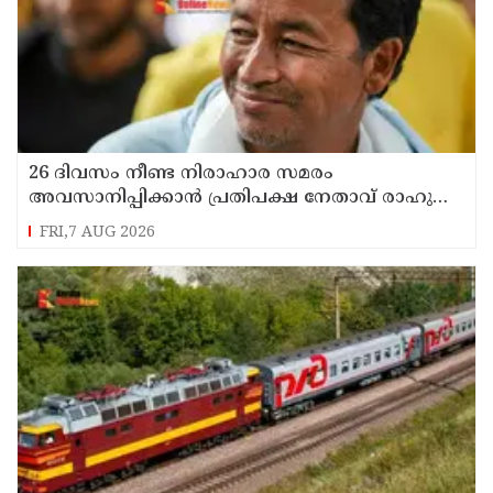
26 ദിവസം നീണ്ട നിരാഹാര സമരം
അവസാനിപ്പിക്കാൻ പ്രതിപക്ഷ നേതാവ് രാഹുൽ
ഗാന്ധിയുടെ സഹായം തേടിയിരുന്നു ; സോനം
FRI,7 AUG 2026
വാങ്ചുക്