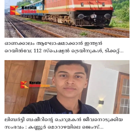
ഓണക്കാലം ആഘോഷമാക്കാൻ ഇന്ത്യൻ
റെയിൽവേ; 112 സ്പെഷ്യൽ ട്രെയിനുകൾ, ടിക്കറ്റ്
ബുക്കിംഗുകൾ ഉടൻ ആരംഭിക്കും
ലിബർട്ടി ബഷീറിന്റെ ചെറുമകൻ ജീവനൊടുക്കിയ
സംഭവം : കണ്ണൂർ മൊറാഴയിലെ ജെംസ്