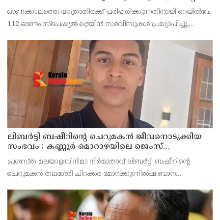
ബുക്കിംഗുകൾ ഉടൻ ആരംഭിക്കും
ഓണക്കാലത്തെ യാത്രാതിരക്ക് പരിഹരിക്കുന്നതിനായി റെയിൽവേ
112 ഓണം സ്പെഷ്യൽ ട്രെയിൻ സർവീസുകൾ പ്രഖ്യാപിച്ചു.
ഓഗസ്റ്റ് 14 മുതൽ സെപ്റ്റംബർ 6 വരെയുള്ള സമയത്താണ് ഈ
ട്രെയിനുകൾ ഓടുക. മറുനാടൻ മലയാളികൾക്കും വിദ്യാ
ലിബർട്ടി ബഷീറിന്റെ ചെറുമകൻ ജീവനൊടുക്കിയ
സംഭവം : കണ്ണൂർ മൊറാഴയിലെ ജെംസ്
ഇൻ്റർനാഷനൽ സ്കൂളിലെ പ്രധാന
പ്രശസ്ത മലയാളസിനിമാ നിർമാതാവ് ലിബർട്ടി ബഷീറിന്റെ
അധ്യാപികക്കെതിരെ പരാതിയുമായിബന്ധുക്കൾ
ചെറുമകൻ തലശേരി ചിറക്കര മോറക്കുന്നിൽഷ ബാന
മൻസിലിൽ അമീറിൻ്റെ മകൻ റയാൻ അമീർ (14)
ജീവനൊടുക്കിയസംഭവത്തിൽ കണ്ണൂർ മോറാഴയിലെ ജെംസ്
ഇൻ്റർനാഷനൽ സ്കൂൾ പ്രധാന അധ്