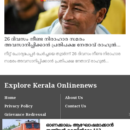
26 ദിവസം നീണ്ട നിരാഹാര സമരം
അവസാനിപ്പിക്കാൻ പ്രതിപക്ഷ നേതാവ് രാഹുൽ
ഗാന്ധിയുടെ സഹായം തേടിയിരുന്നു ; സോനം
നീറ്റ് ചോദ്യപേപ്പർ ചേർച്ചയെ തുടർന്ന് 26 ദിവസം നീണ്ട നിരാഹാര
വാങ്ചുക്
സമരം അവസാനിപ്പിക്കാൻ പ്രതിപക്ഷ നേതാവ് രാഹുൽ
ഗാന്ധിയുടെ സഹായം തേടിയിരുന്നെന്ന് സോനം വാങ്ചുക്.
ഇതിനായി തന്റെ ഭാര്യ ഗീതാഞ്ജലി അങ്മോ ശ്രമിച്ചിര
Explore Kerala Onlinenews
Home
About Us
Privacy Policy
Contact Us
Grievance Redressal