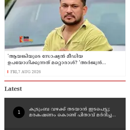
'ആയങ്കിയുടെ സോഷ്യൽ മീഡിയ
ഉപയോഗിക്കുന്നത് മറ്റൊരാൾ? 'അർജുൻ
ആയങ്കിയെ പൂട്ടാനൊരുങ്ങി പൊലീസ്';
FRI,7 AUG 2026
കൊച്ചിയിൽ വ്യാപക പരിശോധന
Latest
കുടുംബ വഴക്ക് തടയാന്‍ ഇടപെട്ടു;
മരകഷണം കൊണ്ട് പിതാവ് മർദിച്ച
17കാരിക്ക് ദാരുണാന്ത്യം