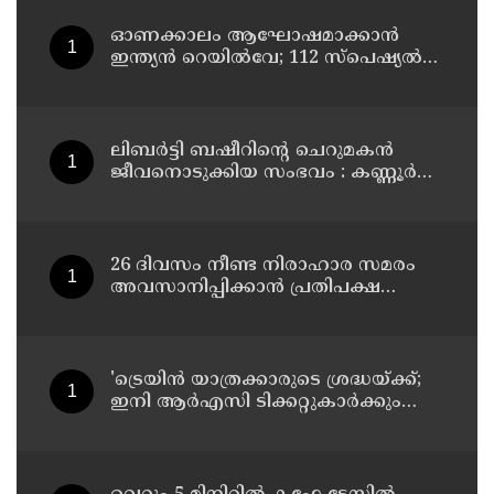
ഓണക്കാലം ആഘോഷമാക്കാൻ
ഇന്ത്യൻ റെയിൽവേ; 112 സ്പെഷ്യൽ
ട്രെയിനുകൾ, ടിക്കറ്റ് ബുക്കിംഗുകൾ
ഉടൻ ആരംഭിക്കും
ലിബർട്ടി ബഷീറിന്റെ ചെറുമകൻ
ജീവനൊടുക്കിയ സംഭവം : കണ്ണൂർ
മൊറാഴയിലെ ജെംസ്
ഇൻ്റർനാഷനൽ സ്കൂളിലെ പ്രധാന
അധ്യാപികക്കെതിരെ
പരാതിയുമായിബന്ധുക്കൾ
26 ദിവസം നീണ്ട നിരാഹാര സമരം
അവസാനിപ്പിക്കാൻ പ്രതിപക്ഷ
നേതാവ് രാഹുൽ ഗാന്ധിയുടെ
സഹായം തേടിയിരുന്നു ; സോനം
വാങ്ചുക്
'ട്രെയിൻ യാത്രക്കാരുടെ ശ്രദ്ധയ്ക്ക്‌;
ഇനി ആർഎസി ടിക്കറ്റുകാർക്കും
കമ്പിളിപ്പുതപ്പ് ലഭിക്കും