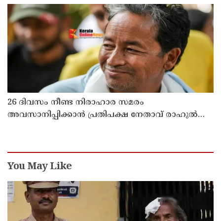
ഇൻ്റർനാഷനൽ സ്കൂളിലെ പ്രധാന
അധ്യാപികക്കെതിരെ പരാതിയുമായിബന്ധുക്കൾ
26 ദിവസം നീണ്ട നിരാഹാര സമരം
അവസാനിപ്പിക്കാൻ പ്രതിപക്ഷ നേതാവ് രാഹുൽ
ഗാന്ധിയുടെ സഹായം തേടിയിരുന്നു ; സോനം
വാങ്ചുക്
You May Like