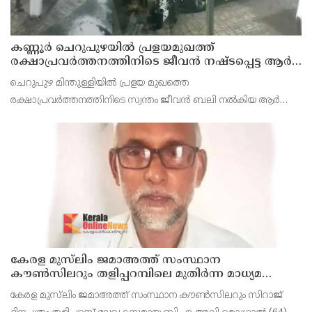
കണ്ണൂർ ചെറുപുഴയിൽ പ്രളയമുഖത്ത്
രക്ഷാപ്രവർത്തനത്തിനിടെ ജീവൻ നഷ്ടപ്പെട്ട ആർ.
രാജേഷിൻ്റെ ഭൗതിക ശരീരത്തോട് അനാദരവ്
ചെറുപുഴ മിന്തുള്ളിയിൽ പ്രളയ മുഖത്തെ
കാണിച്ചതായി ആരോപണം
രക്ഷാപ്രവർത്തനത്തിനിടെ സ്വന്തം ജീവൻ ബലി നൽകിയ ആർ
രാജേഷിനോട് അനാദരവ് കാണിച്ചതായി ആരോപണം. രാജേഷിന്റെ
മൃതദേഹം തിരുവനന്തപുരത്തെ
കേരള മുസ്‌ലിം ജമാഅത്ത് സംസ്ഥാന
കൗൺസിലറും തളിപ്പറമ്പിലെ മുതിർന്ന മാധ്യമ
പ്രവർത്തകനുമായ ബി എ അലി മൊഗ്രാൽ
കേരള മുസ്‌ലിം ജമാഅത്ത് സംസ്ഥാന കൗൺസിലറും സിറാജ്
നിര്യാതനായി