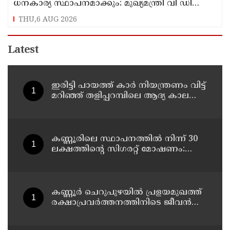
ധനകാര്യ സ്ഥാപനമാക്കും: മുഖ്യമന്ത്രി വി ഡി
സതീശൻ
THU,6 AUG 2026
Latest
ഇരിട്ടി പായത്ത് കാർ നിയന്ത്രണം വിട്ട്
മറിഞ്ഞ് തളിപ്പറമ്പിലെ ആദ്യ കാല
കോണ്‍ഗ്രസ് നേതാവ് മരിച്ചു
കണ്ണൂരിലെ സ്ഥാപനത്തിൽ നിന്ന് 30
ലക്ഷത്തിന്റെ സിഗരറ്റ് മോഷണം:
തമിഴ്‌നാട് സ്വദേശിയായ
സെയിൽസ്മാൻ തെങ്കാശിയിൽ
പിടിയിൽ
കണ്ണൂർ ചെറുപുഴയിൽ പ്രളയമുഖത്ത്
രക്ഷാപ്രവർത്തനത്തിനിടെ ജീവൻ
നഷ്ടപ്പെട്ട ആർ. രാജേഷിൻ്റെ ഭൗതിക
ശരീരത്തോട് അനാദരവ്