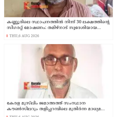
കണ്ണൂരിലെ സ്ഥാപനത്തിൽ നിന്ന് 30 ലക്ഷത്തിന്റെ
സിഗരറ്റ് മോഷണം: തമിഴ്‌നാട് സ്വദേശിയായ
സെയിൽസ്മാൻ തെങ്കാശിയിൽ പിടിയിൽ
THU,6 AUG 2026
കേരള മുസ്‌ലിം ജമാഅത്ത് സംസ്ഥാന
കൗൺസിലറും തളിപ്പറമ്പിലെ മുതിർന്ന മാധ്യമ
പ്രവർത്തകനുമായ ബി എ അലി മൊഗ്രാൽ