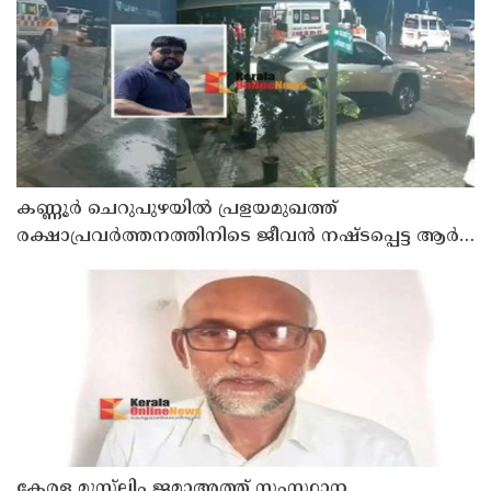
കണ്ണൂർ ചെറുപുഴയിൽ പ്രളയമുഖത്ത്
രക്ഷാപ്രവർത്തനത്തിനിടെ ജീവൻ നഷ്ടപ്പെട്ട ആർ.
രാജേഷിൻ്റെ ഭൗതിക ശരീരത്തോട് അനാദരവ്
കാണിച്ചതായി ആരോപണം
കേരള മുസ്‌ലിം ജമാഅത്ത് സംസ്ഥാന