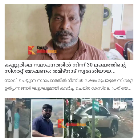
പുഴക്കുളങ്ങരയിലെ മറ്റത്തില്‍ വീട്ടില്‍ എം.കെ.കേശവനാ(74)ണ്
മരിച്ചത്.
കണ്ണൂരിലെ സ്ഥാപനത്തിൽ നിന്ന് 30 ലക്ഷത്തിന്റെ
സിഗരറ്റ് മോഷണം: തമിഴ്‌നാട് സ്വദേശിയായ
സെയിൽസ്മാൻ തെങ്കാശിയിൽ പിടിയിൽ
ജോലി ചെയ്യുന്ന സ്ഥാപനത്തിൽ നിന്ന് 30 ലക്ഷം രൂപയുടെ സിഗരറ്റ്
ഉൽപ്പന്നങ്ങൾ ഘട്ടംഘട്ടമായി കവർച്ച ചെയ്ത കേസിലെ പ്രതിയെ
കണ്ണൂർ ടൗൺ പോലീസ് അറസ്റ്റ് ചെയ്തു. തമിഴ്‌നാട് വിരുതുനഗർ
സ്വദേശിയായ വേൽമുരുകൻ (40) ആണ