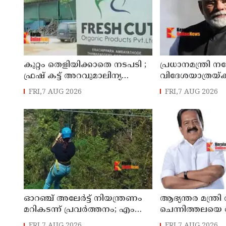
കുറ്റം തെളിയിക്കാതെ നടപടി ;
പ്രധാനമന്ത്രി ന
ഫ്രഷ് കട്ട് അറവുമാലിന്യ
വിദേശയാത്രയ്ക്ക
സംസ്‌കരണ പ്ലാന്റിന് നല്‍കിയ
ചെലവായത് 55
FRI,7 AUG 2026
FRI,7 AUG 2026
സ്റ്റോപ്പ് മെമ്മോയില്‍ ഗുരുതര
വീഴ്ചയെന്ന് ഹൈക്കോടതി
ഓറഞ്ച് അലേര്‍ട്ട് നിയന്ത്രണം
ആഭ്യന്തര മന്ത്രി
മറികടന്ന് പ്രവര്‍ത്തനം; എം
ചെന്നിത്തലയെ വെ
എം മണിയുടെ സഹോദരന്‍
അ‍ർജുൻ ആയങ്കി ;
FRI,7 AUG 2026
FRI,7 AUG 2026