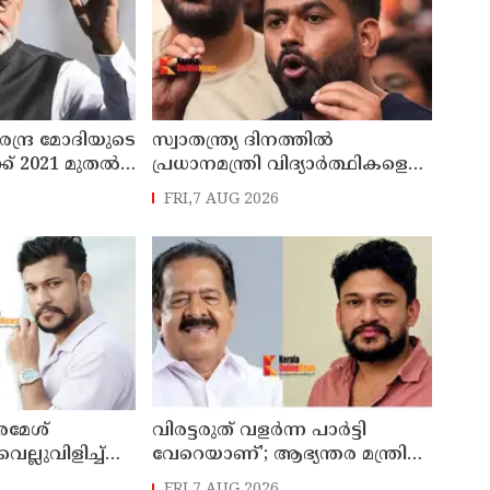
വിശദീകരണവുമായി അര്‍ജുന്‍
ആയങ്കി
രേന്ദ്ര മോദിയുടെ
സ്വാതന്ത്ര്യ ദിനത്തില്‍
് 2021 മുതല്‍
പ്രധാനമന്ത്രി വിദ്യാര്‍ത്ഥികളെ
8കോടി രൂപ
അഭിസംബോധന ചെയ്യണം;
FRI,7 AUG 2026
ആവശ്യവുമായി അഭിജീത്
ദീപ്കെ
 രമേശ്
വിരട്ടരുത് വളര്‍ന്ന പാര്‍ട്ടി
ല്ലുവിളിച്ച്
വേറെയാണ്'; ആഭ്യന്തര മന്ത്രി
 വിരട്ടരുത്..
രമേശ് ചെന്നിത്തലയെ
FRI,7 AUG 2026