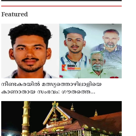
Featured
നീണ്ടകരയില്‍ മത്സ്യത്തൊഴിലാളിയെ
കാണാതായ സംഭവം: ഗൗതത്തെ
കാണാതായിട്ട് എട്ടാം ദിവസം