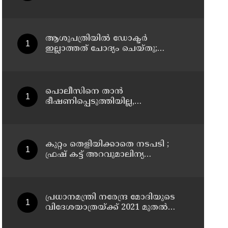
അന്വേഷണം നടക്കവേ
തിരുവിതാംകൂര്‍ ദേവസ്വം ബോര്‍ഡ്
യോഗം ഇന്ന്
ആശുപത്രിയില്‍ ഡോക്ടര്‍
ഇല്ലാത്തത് ചോദ്യം ചെയ്തു;
നാട്ടുകാര്‍ക്കെതിരെ കേസെടുത്ത്
പൊലീസ്
പൊലീസിനെ താന്‍
ഭീഷണിപ്പെടുത്തിയില്ല,
പൊലീസിനെ
അപായപെടുത്തുമെന്നല്ല
സര്‍വീസില്‍ തുടരാന്‍
അനുവദിക്കില്ലെന്നാണ് പറഞ്ഞത് ;
കുറ്റം തെളിയിക്കാതെ നടപടി ;
വിശദീകരണവുമായി അര്‍ജുന്‍
ഫ്രഷ് കട്ട് അറവുമാലിന്യ
ആയങ്കി
സംസ്‌കരണ പ്ലാന്റിന് നല്‍കിയ
സ്റ്റോപ്പ് മെമ്മോയില്‍ ഗുരുതര
വീഴ്ചയെന്ന് ഹൈക്കോടതി
പ്രധാനമന്ത്രി നരേന്ദ്ര മോദിയുടെ
വിദേശയാത്രയ്ക്ക് 2021 മുതല്‍
ചെലവായത് 558കോടി രൂപ