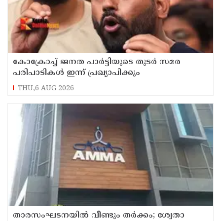
കോക്രോച്ച് ജനത പാര്‍ട്ടിയുടെ തുടര്‍ സമര
പരിപാടികള്‍ ഇന്ന് പ്രഖ്യാപിക്കും
THU,6 AUG 2026
താരസംഘടനയില്‍ വീണ്ടും തര്‍ക്കം; ശ്വേതാ