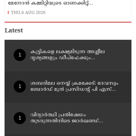
മേനോന്‍ കമ്മിറ്റിയുടെ ഓണക്കിറ്റ്
വിതരണത്തിനെതിരെ ഒരുവിഭാഗം താരങ്ങള്‍
THU,6 AUG 2026
Latest
കുട്ടികളെ ലക്ഷ്യമിടുന്ന അശ്ലീല
ദൃശ്യങ്ങളും ഡീപ്ഫേക്കും
പ്രചരിപ്പിക്കുന്നതില്‍ മെറ്റ
കേന്ദ്രത്തോട് മാപ്പ് പറഞ്ഞു
ശബരിമല നെയ്യ് ക്രമക്കേട്: ദേവസ്വം
ബോര്‍ഡ് മുന്‍ പ്രസിഡന്റ് പി എസ്
പ്രശാന്തിനെ പ്രതിയാക്കും: ദേവസ്വം
വിജിലന്‍സ്
വിദ്യാര്‍ത്ഥി പ്രതിഷേധം
തുടരുന്നതിനിടെ ജാര്‍ഖണ്ഡ്
നിയമസഭാ പരിസരത്ത്
നിരോധനാജ്ഞ