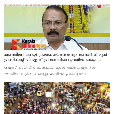
സംഘവുമായി കേന്ദ്ര മന്ത്രി അശ്വിനി വൈഷ്ണവ് നടത്തിയ
കൂടിക്കാഴ്ചയില്‍ ശക്തമായ മുന്നറിയിപ്പാണ് നല്‍കിയ
ശബരിമല നെയ്യ് ക്രമക്കേട്: ദേവസ്വം ബോര്‍ഡ് മുന്‍
പ്രസിഡന്റ് പി എസ് പ്രശാന്തിനെ പ്രതിയാക്കും:
ദേവസ്വം വിജിലന്‍സ്
പിഎസ് പ്രശാന്ത്, അജികുമാര്‍, മുരാരി ബാബു എന്നിവര്‍
ശബരിമല സ്വര്‍ണക്കൊള്ള കേസിലും പ്രതികളാണ്.