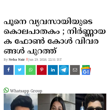
KOZHIKODE
WAYANAD
പൂനെ വ്യവസായിയുടെ
KANNUR
കൊലപാതകം ; നിർണ്ണായ
KASARAGOD
ക ഫോൺ കോൾ വിവര
ങ്ങൾ പുറത്ത്
By
Neha Nair
Jun 29, 2026, 22:51 IST
Whatsapp Group