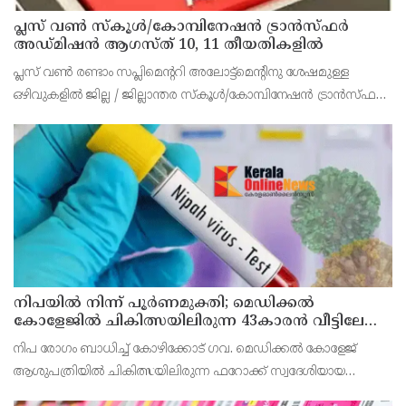
പ്ലസ് വൺ സ്‌കൂൾ/കോമ്പിനേഷൻ ട്രാൻസ്ഫർ
അഡ്മിഷൻ ആഗസ്ത് 10, 11 തീയതികളിൽ
പ്ലസ് വൺ രണ്ടാം സപ്ലിമെന്ററി അലോട്ട്‌മെന്റിനു ശേഷമുള്ള
ഒഴിവുകളിൽ ജില്ല / ജില്ലാന്തര സ്‌കൂൾ/കോമ്പിനേഷൻ ട്രാൻസ്ഫർ
അലോട്ട്‌മെന്റിനായി അപേക്ഷിക്കാനുള്ള അവസരം ആഗസ്റ്റ് 7 ന്
വൈകിട്ട് 4 മണി വരെ നൽകിയിരുന്നു
നിപയിൽ നിന്ന് പൂർണമുക്തി; മെഡിക്കൽ
കോളേജിൽ ചികിത്സയിലിരുന്ന 43കാരൻ വീട്ടിലേക്ക്
മടങ്ങി
നിപ രോഗം ബാധിച്ച് കോഴിക്കോട് ഗവ. മെഡിക്കൽ കോളേജ്
ആശുപത്രിയിൽ ചികിത്സയിലിരുന്ന ഫറോക്ക് സ്വദേശിയായ
43കാരനെ ഡിസ്ചാർജ് ചെയ്തു.