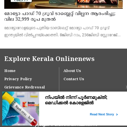
മോട്ടോ പാഡ് 70 ഗ്രൂവ് ടാബ്ലെറ്റ് വില്പന ആരംഭിച്ചു;
വില 32,999 രൂപ മുതൽ
മോട്ടോറോളയുടെ പുതിയ ടാബ്‌ലെറ്റ് മോട്ടോ പാഡ് 70 ഗ്രൂവ്
ഇന്ത്യയിൽ വിൽപ്പനയ്‌ക്കെത്തി. 8ജിബി റാം, 256ജിബി സ്റ്റോറേജ്
പതിപ്പിന് 36,999 രൂപയാണ് ലോഞ്ച് വില. ബാങ്ക് ഓഫറുകൾ
ഉൾപ്പെടെ 32,999 രൂപയാണ് ഫലപ്രദമായ
Explore Kerala Onlinenews
Home
About Us
Privacy Policy
Contact Us
Grievance Redressal
Copyright © 2024 keralaonlinenews