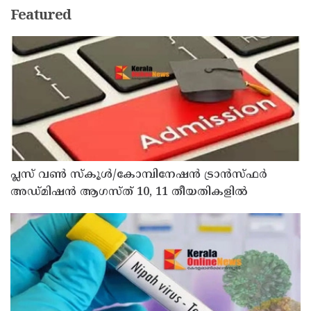
Featured
പ്ലസ് വൺ സ്‌കൂൾ/കോമ്പിനേഷൻ ട്രാൻസ്ഫർ
അഡ്മിഷൻ ആഗസ്ത് 10, 11 തീയതികളിൽ