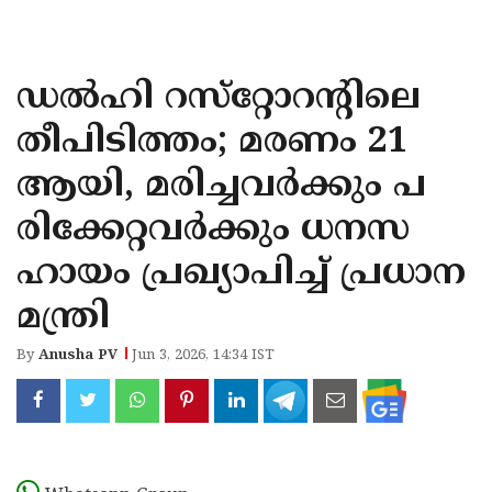
KOZHIKODE
WAYANAD
ഡല്‍ഹി റസ്‌റ്റോറന്റിലെ
KANNUR
തീപിടിത്തം; മരണം 21
KASARAGOD
ആയി, മരിച്ചവർക്കും പ
രിക്കേറ്റവർക്കും ധനസ
ഹായം പ്രഖ്യാപിച്ച് പ്രധാന
മന്ത്രി
By
Anusha PV
Jun 3, 2026, 14:34 IST