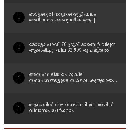
വീട്ടിലേക്ക് മടങ്ങി
ഭാഗ്യക്കുറി നറുക്കെടുപ്പ് ഫലം
അറിയാൻ ഔദ്യോഗിക ആപ്പ്
മോട്ടോ പാഡ് 70 ഗ്രൂവ് ടാബ്ലെറ്റ് വില്പന
ആരംഭിച്ചു; വില 32,999 രൂപ മുതൽ
അസംഘടിത ചെറുകിട
സ്ഥാപനങ്ങളുടെ സർവെ: കൃത്യമായ
വിവരങ്ങൾ നൽകണമെന്ന് മുഖ്യമന്ത്രി
വി ഡി സതീശൻ
ആധാറിൽ സൗജന്യമായി ഇ-മെയിൽ
വിലാസം ചേർക്കാം