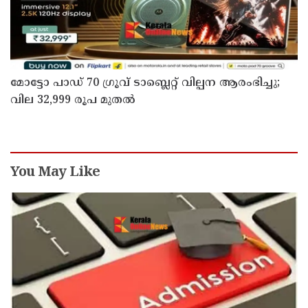
മോട്ടോ പാഡ് 70 ഗ്രൂവ് ടാബ്ലെറ്റ് വില്പന ആരംഭിച്ചു;
വില 32,999 രൂപ മുതൽ
You May Like