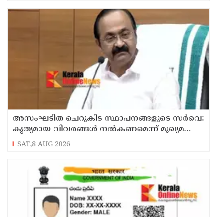
അസംഘടിത ചെറുകിട സ്ഥാപനങ്ങളുടെ സർവെ:
കൃത്യമായ വിവരങ്ങൾ നൽകണമെന്ന് മുഖ്യമന്ത്രി
വി ഡി സതീശൻ
SAT,8 AUG 2026