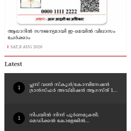
ആധാറിൽ സൗജന്യമായി ഇ-മെയിൽ വിലാസം
ചേർക്കാം
SAT,8 AUG 2026
Latest
പ്ലസ് വൺ സ്‌കൂൾ/കോമ്പിനേഷൻ
ട്രാൻസ്ഫർ അഡ്മിഷൻ ആഗസ്ത് 10,
11 തീയതികളിൽ
നിപയിൽ നിന്ന് പൂർണമുക്തി;
മെഡിക്കൽ കോളേജിൽ
ചികിത്സയിലിരുന്ന 43കാരൻ