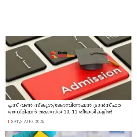
പ്ലസ് വൺ സ്‌കൂൾ/കോമ്പിനേഷൻ ട്രാൻസ്ഫർ
അഡ്മിഷൻ ആഗസ്ത് 10, 11 തീയതികളിൽ
SAT,8 AUG 2026