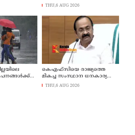
നാട്
തളിപ്പറമ്പിലെ മുതിർന്ന മാധ്യമ
THU,6 AUG 2026
സെയിൽസ്മാൻ
പ്രവർത്തകനുമായ ബി എ
പിടിയിൽ
അലി മൊഗ്രാൽ നിര്യാതനായി
ില്ലയിലെ
കെഎഫ്‌സിയെ രാജ്യത്തെ
ഥാപനങ്ങൾക്ക്
മികച്ച സംസ്ഥാന ധനകാര്യ
സ്ഥാപനമാക്കും: മുഖ്യമന്ത്രി വി
THU,6 AUG 2026
ഡി സതീശൻ