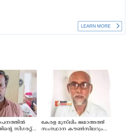
ഥാപനത്തിൽ
കേരള മുസ്‌ലിം ജമാഅത്ത്
തിന്റെ സിഗരറ്റ്
സംസ്ഥാന കൗൺസിലറും