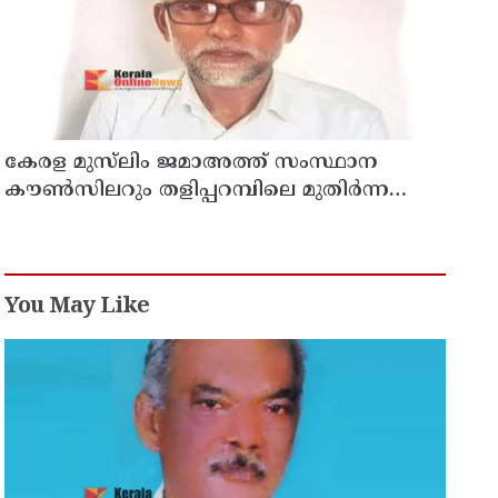
കേരള മുസ്‌ലിം ജമാഅത്ത് സംസ്ഥാന
കൗൺസിലറും തളിപ്പറമ്പിലെ മുതിർന്ന
മാധ്യമ പ്രവർത്തകനുമായ ബി എ അലി
മൊഗ്രാൽ നിര്യാതനായി
You May Like