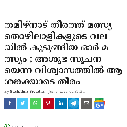
KOZHIKODE
WAYANAD
തമിഴ്നാട് തീരത്ത് മത്സ്യ
KANNUR
തൊഴിലാളികളുടെ വല
KASARAGOD
യില്‍ കുടുങ്ങിയ ഓര്‍ മ
ത്സ്യം ; അശുഭ സൂചന
യെന്ന വിശ്വാസത്തില്‍ ആ
ശങ്കയോടെ തീരം
By
Suchithra Sivadas
Jun 5, 2025, 07:51 IST