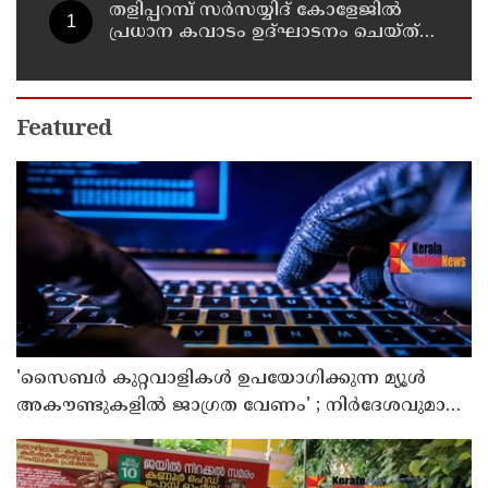
തളിപ്പറമ്പ് സർസയ്യിദ് കോളേജിൽ
പ്രധാന കവാടം ഉദ്ഘാടനം ചെയ്ത്
പൂർവ്വ വിദ്യാർത്ഥിയും വ്യവസായ
മന്ത്രിയുമായ പി കെ കുഞ്ഞാലിക്കുട്ടി
Featured
'സൈബര്‍ കുറ്റവാളികള്‍ ഉപയോഗിക്കുന്ന മ്യൂള്‍
അകൗണ്ടുകളില്‍ ജാഗ്രത വേണം' ; നിര്‍ദേശവുമായി
പൊലീസ്