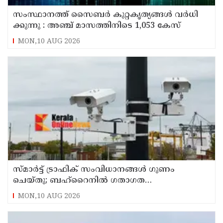
സം​സ്ഥാ​ന​ത്ത് സൈ​ബ​ര്‍ കു​റ്റ​കൃ​ത്യ​ങ്ങ​ൾ വ​ർ​ധി​
ക്കു​ന്നു : അഞ്ച്​ മാസത്തിനിടെ 1,053 കേസ്
MON,10 AUG 2026
സ്മാര്‍ട്ട് ട്രാഫിക് സംവിധാനങ്ങള്‍ ഗുണം
ചെയ്തു; ബഹ്‌റൈനില്‍ ഗതാഗത
നിയമലംഘനങ്ങളും അപകടങ്ങളും കുറഞ്ഞു
MON,10 AUG 2026