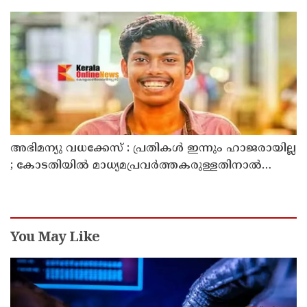
അഭിമന്യു വധക്കേസ് : പ്രതികൾ ഇന്നും ഹാജരായില്ല
; കോടതിയിൽ മാധ്യമപ്രവർത്തകരുള്ളതിനാൽ
ഹാജരാകാൻ ബുദ്ധിമുട്ടെന്ന് പ്രതികൾ
You May Like