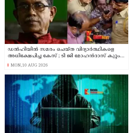
ഡൽഹിയിൽ സമരം ചെയ്ത വിദ്യാർത്ഥികളെ
അധിക്ഷേപിച്ച കേസ് ; ടി ജി മോഹൻദാസ് കുറ്റം
സമ്മതിച്ചു
MON,10 AUG 2026