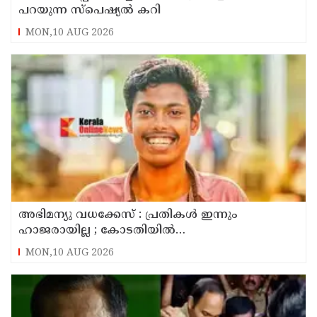
പറയുന്ന സ്പെഷ്യൽ കറി
MON,10 AUG 2026
അഭിമന്യു വധക്കേസ് : പ്രതികൾ ഇന്നും
ഹാജരായില്ല ; കോടതിയിൽ
മാധ്യമപ്രവർത്തകരുള്ളതിനാൽ ഹാജരാകാൻ
MON,10 AUG 2026
ബുദ്ധിമുട്ടെന്ന് പ്രതികൾ