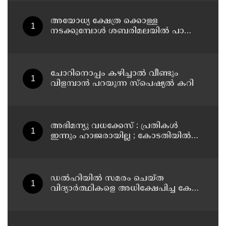
അയോധ്യ ക്ഷേത്ര ക്കൊള്ള
നടക്കുമ്പോൾ ശബരിമലയിൽ പാട്ടും
പാടി നടന്നവരെ കാണാനില്ല ;
ഇ.പി.ജയരാജൻ
ചോറിനൊപ്പം കഴിച്ചാൽ വീണ്ടും
വിളമ്പാൻ പറയുന്ന സ്പെഷ്യൽ കറി
അഭിമന്യു വധക്കേസ് : പ്രതികൾ
ഇന്നും ഹാജരായില്ല ; കോടതിയിൽ
മാധ്യമപ്രവർത്തകരുള്ളതിനാൽ
ഹാജരാകാൻ ബുദ്ധിമുട്ടെന്ന്
പ്രതികൾ
ഡൽഹിയിൽ സമരം ചെയ്ത
വിദ്യാർത്ഥികളെ അധിക്ഷേപിച്ച കേസ്
; ടി ജി മോഹൻദാസ് കുറ്റം സമ്മതിച്ചു