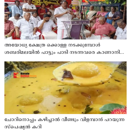
അയോധ്യ ക്ഷേത്ര ക്കൊള്ള നടക്കുമ്പോൾ
ശബരിമലയിൽ പാട്ടും പാടി നടന്നവരെ കാണാനില്ല ;
ഇ.പി.ജയരാജൻ
ചോറിനൊപ്പം കഴിച്ചാൽ വീണ്ടും വിളമ്പാൻ പറയുന്ന
സ്പെഷ്യൽ കറി