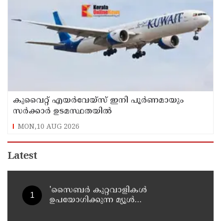
കുവൈറ്റ് എയര്‍വേയ്സ് ഇനി പൂര്‍ണമായും
സര്‍ക്കാര്‍ ഉടമസ്ഥതയില്‍
MON,10 AUG 2026
Latest
'സൈബര്‍ കുറ്റവാളികള്‍
ഉപയോഗിക്കുന്ന മ്യൂള്‍
അകൗണ്ടുകളില്‍ ജാഗ്രത വേണം' ;
നിര്‍ദേശവുമായി പൊലീസ്