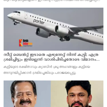
ആറ് ആവശ്യങ്ങളാണ് ഇറാന്റെ സുപ്രീം നാഷണല്‍ സെക്യൂരിറ്റി
കൗണ്‍സില്‍ മുന്നോട്ട് വെച്ചിരിക്കുന്നത്.
സീറ്റ് ബെല്‍റ്റ് ഇടാതെ എഴുന്നേറ്റ് നിന്ന് കുട്ടി; എത്ര
ശ്രമിച്ചിട്ടും ഇടില്ലെന്ന് വാശിപിടിച്ചതോടെ വിമാനം
റദ്ദാക്കി
കുട്ടിയുടെ രക്ഷിതാവും ക്യാബിന്‍ ക്രൂ അംഗങ്ങളും കുട്ടിയെ
അനുനയിപ്പിക്കാന്‍ ശ്രമിച്ചെങ്കിലും പരാജയപ്പെട്ടു.