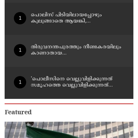
പൊലിസ് പിടിയിലായപ്പോഴും
കുലുങ്ങാതെ ആയങ്കി,
ഒളിത്താവളങ്ങളില്‍ മാറി മാറി
താമസിച്ച് കണ്ണൂരിലെ ക്വട്ടേഷന്‍
നേതാവ്
തിരുവനന്തപുരത്തും നീണ്ടകരയിലും
കാണാതായ
മത്സ്യത്തൊഴിലാളികള്‍ക്കായി
തിരച്ചില്‍ പത്താം ദിവസത്തിലേക്ക്
'പൊലീസിനെ വെല്ലുവിളിക്കുന്നത്
സമൂഹത്തെ വെല്ലുവിളിക്കുന്നത്
പോലെ, കുറ്റത്തിന് അനുസരിച്ച്
ശിക്ഷ നല്‍കും':എഡിജിപി
Featured