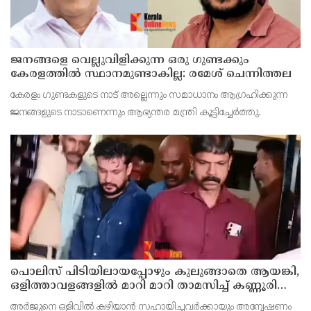
ജനങ്ങളെ വെല്ലുവിളിക്കുന്ന ഒരു ഗുണ്ടക്കും
കേരളത്തില്‍ സ്ഥാനമുണ്ടാകില്ല: രമേശ് ചെന്നിത്തല
കേരളം ഗുണ്ടകളുടെ നാട് അല്ലെന്നും സമാധാനം ആഗ്രഹിക്കുന്ന
ജനങ്ങളുടെ നാടാണെന്നും ആഭ്യന്തര മന്ത്രി കൂട്ടിച്ചേര്‍ത്തു.
പൊലിസ് പിടിയിലായപ്പോഴും കുലുങ്ങാതെ ആയങ്കി,
ഒളിത്താവളങ്ങളില്‍ മാറി മാറി താമസിച്ച് കണ്ണൂരിലെ
ക്വട്ടേഷന്‍ നേതാവ്
അര്‍ജുനെ ഒളിവില്‍ കഴിയാന്‍ സഹായിച്ചവര്‍ക്കായും അന്വേഷണം