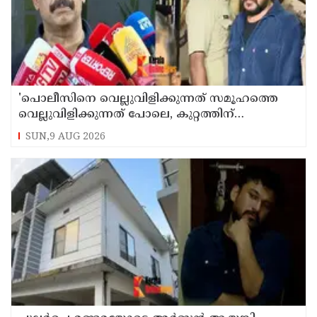
'പൊലീസിനെ വെല്ലുവിളിക്കുന്നത് സമൂഹത്തെ
വെല്ലുവിളിക്കുന്നത് പോലെ, കുറ്റത്തിന്
അനുസരിച്ച് ശിക്ഷ നല്‍കും':എഡിജിപി
SUN,9 AUG 2026