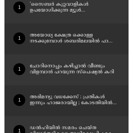
'സൈബര്‍ കുറ്റവാളികള്‍
ഉപയോഗിക്കുന്ന മ്യൂള്‍
അകൗണ്ടുകളില്‍ ജാഗ്രത വേണം' ;
നിര്‍ദേശവുമായി പൊലീസ്
അയോധ്യ ക്ഷേത്ര ക്കൊള്ള
നടക്കുമ്പോൾ ശബരിമലയിൽ പാട്ടും
പാടി നടന്നവരെ കാണാനില്ല ;
ഇ.പി.ജയരാജൻ
ചോറിനൊപ്പം കഴിച്ചാൽ വീണ്ടും
വിളമ്പാൻ പറയുന്ന സ്പെഷ്യൽ കറി
അഭിമന്യു വധക്കേസ് : പ്രതികൾ
ഇന്നും ഹാജരായില്ല ; കോടതിയിൽ
മാധ്യമപ്രവർത്തകരുള്ളതിനാൽ
ഹാജരാകാൻ ബുദ്ധിമുട്ടെന്ന്
പ്രതികൾ
ഡൽഹിയിൽ സമരം ചെയ്ത