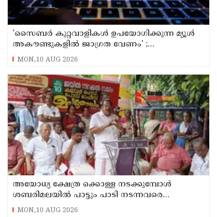
'സൈബര്‍ കുറ്റവാളികള്‍ ഉപയോഗിക്കുന്ന മ്യൂള്‍
അകൗണ്ടുകളില്‍ ജാഗ്രത വേണം' ;
നിര്‍ദേശവുമായി പൊലീസ്
MON,10 AUG 2026
അയോധ്യ ക്ഷേത്ര ക്കൊള്ള നടക്കുമ്പോൾ
ശബരിമലയിൽ പാട്ടും പാടി നടന്നവരെ
കാണാനില്ല ; ഇ.പി.ജയരാജൻ
MON,10 AUG 2026