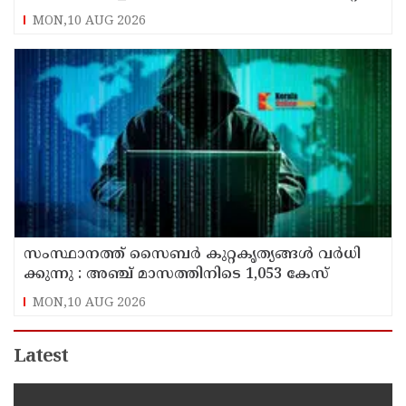
സമ്മതിച്ചു
MON,10 AUG 2026
സം​സ്ഥാ​ന​ത്ത് സൈ​ബ​ര്‍ കു​റ്റ​കൃ​ത്യ​ങ്ങ​ൾ വ​ർ​ധി​
ക്കു​ന്നു : അഞ്ച്​ മാസത്തിനിടെ 1,053 കേസ്
MON,10 AUG 2026
Latest