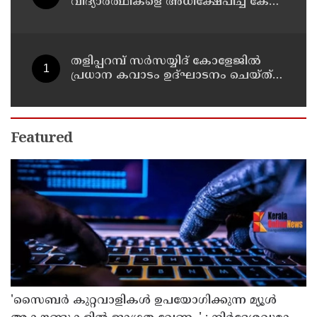
വിദ്യാർത്ഥികളെ അധിക്ഷേപിച്ച കേസ്
; ടി ജി മോഹൻദാസ് കുറ്റം സമ്മതിച്ചു
തളിപ്പറമ്പ് സർസയ്യിദ് കോളേജിൽ
പ്രധാന കവാടം ഉദ്ഘാടനം ചെയ്ത്
പൂർവ്വ വിദ്യാർത്ഥിയും വ്യവസായ
മന്ത്രിയുമായ പി കെ കുഞ്ഞാലിക്കുട്ടി
Featured
'സൈബര്‍ കുറ്റവാളികള്‍ ഉപയോഗിക്കുന്ന മ്യൂള്‍