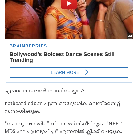
എങ്ങനെ ഡൗൺലോഡ് ചെയ്യാം?
natboard.edu.in എന്ന ഔദ്യോഗിക വെബ്സൈറ്റ്
സന്ദർശിക്കുക.
“പൊതു അറിയിപ്പ്” വിഭാഗത്തിന് കീഴിലുള്ള “NEET
MDS ഫലം പ്രഖ്യാപിച്ചു” എന്നതിൽ ക്ലിക്ക് ചെയ്യുക.