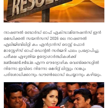
നാഷണൽ ബോർഡ് ഓഫ് എക്സാമിനേഷൻസ് ഇൻ
മെഡിക്കൽ സയൻസസ് 2026 ലെ നാഷണൽ
എലിജിബിലിറ്റി കം എൻട്രൻസ് ടെസ്റ്റ് ഫോർ
മാസ്റ്റേഴ്സ് ഓഫ് ഡെന്റൽ സർജറി ഫലം പ്രഖ്യാപിച്ചു.
പരീക്ഷ എഴുതിയ ഉദ്യോഗാർത്ഥികൾക്ക്
natboard.edu.in എന്ന ഔദ്യോഗിക വെബ്സൈറ്റിൽ
നിന്നോ ഇവിടെ നിന്നോ മെറിറ്റ് ലിസ്റ്റും റാങ്കും
പരിശോധിക്കാനും ഡൗൺലോഡ് ചെയ്യാനും കഴിയും.