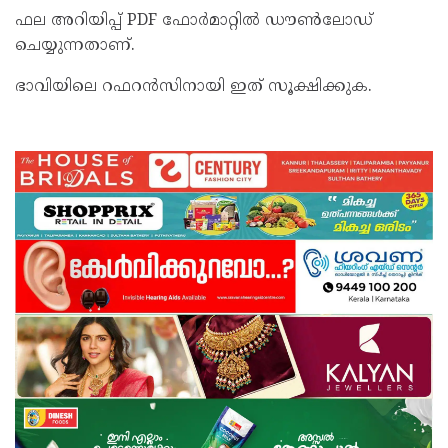
ഫല അറിയിപ്പ് PDF ഫോർമാറ്റിൽ ഡൗൺലോഡ്
ചെയ്യുന്നതാണ്.
ഭാവിയിലെ റഫറൻസിനായി ഇത് സൂക്ഷിക്കുക.