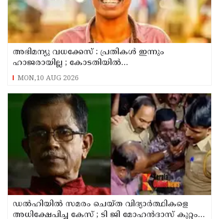
അഭിമന്യു വധക്കേസ് : പ്രതികൾ ഇന്നും
ഹാജരായില്ല ; കോടതിയിൽ
മാധ്യമപ്രവർത്തകരുള്ളതിനാൽ ഹാജരാകാൻ
MON,10 AUG 2026
ബുദ്ധിമുട്ടെന്ന് പ്രതികൾ
ഡൽഹിയിൽ സമരം ചെയ്ത വിദ്യാർത്ഥികളെ
അധിക്ഷേപിച്ച കേസ് ; ടി ജി മോഹൻദാസ് കുറ്റം