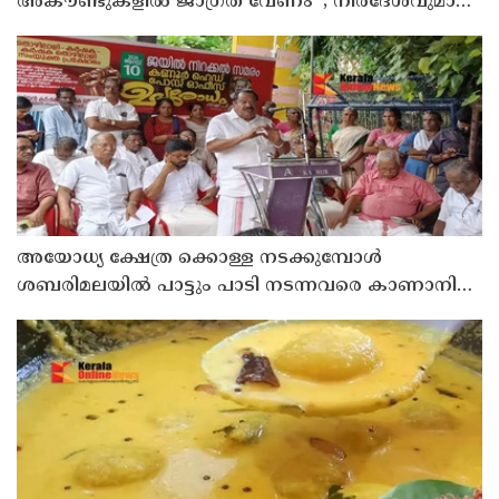
അകൗണ്ടുകളില്‍ ജാഗ്രത വേണം' ; നിര്‍ദേശവുമായി
പൊലീസ്
അയോധ്യ ക്ഷേത്ര ക്കൊള്ള നടക്കുമ്പോൾ
ശബരിമലയിൽ പാട്ടും പാടി നടന്നവരെ കാണാനില്ല ;
ഇ.പി.ജയരാജൻ