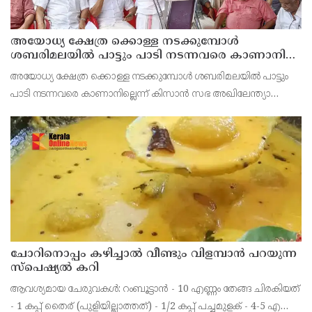
അയോധ്യ ക്ഷേത്ര ക്കൊള്ള നടക്കുമ്പോൾ
ശബരിമലയിൽ പാട്ടും പാടി നടന്നവരെ കാണാനില്ല ;
ഇ.പി.ജയരാജൻ
അയോധ്യ ക്ഷേത്ര ക്കൊള്ള നടക്കുമ്പോൾ ശബരിമലയിൽ പാട്ടും
പാടി നടന്നവരെ കാണാനില്ലെന്ന് കിസാൻ സഭ അഖിലേന്ത്യാ
വൈസ് പ്രസിഡണ്ട് ഇ.പി.ജയരാജൻ .സംയുക്ത കിസാൻ
മോർച്ചയുടേയും കേന്ദ്ര ട്രേഡ്‌ യൂണിയനുകളുടേയും ആഹ്വാനപ
ചോറിനൊപ്പം കഴിച്ചാൽ വീണ്ടും വിളമ്പാൻ പറയുന്ന
സ്പെഷ്യൽ കറി
ആവശ്യമായ ചേരുവകൾ: റംബൂട്ടാൻ - 10 എണ്ണം തേങ്ങ ചിരകിയത്
- 1 കപ്പ് തൈര് (പുളിയില്ലാത്തത്) - 1/2 കപ്പ് പച്ചമുളക് - 4-5 എണ്ണം