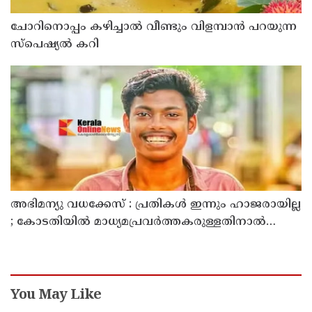
ചോറിനൊപ്പം കഴിച്ചാൽ വീണ്ടും വിളമ്പാൻ പറയുന്ന
സ്പെഷ്യൽ കറി
അഭിമന്യു വധക്കേസ് : പ്രതികൾ ഇന്നും ഹാജരായില്ല
; കോടതിയിൽ മാധ്യമപ്രവർത്തകരുള്ളതിനാൽ
ഹാജരാകാൻ ബുദ്ധിമുട്ടെന്ന് പ്രതികൾ
You May Like