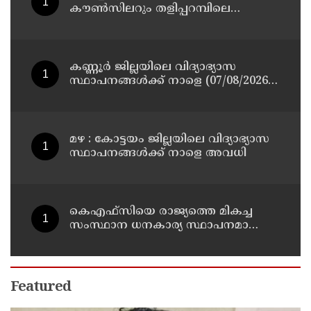
കൗൺസിലറും തളിപ്പറമ്പിലെ
മുതിർന്ന മാധ്യമ പ്രവർത്തകനുമായ
ബി എ അലി മൊഗ്രാൽ നിര്യാതനായി
കണ്ണൂർ ജില്ലയിലെ വിദ്യാഭ്യാസ
സ്ഥാപനങ്ങള്‍ക്ക് നാളെ (07/08/2026),
അവധി
മഴ : കോട്ടയം ജില്ലയിലെ വിദ്യാഭ്യാസ
സ്ഥാപനങ്ങൾക്ക് നാളെ അവധി
കെഎഫ്‌സിയെ രാജ്യത്തെ മികച്ച
സംസ്ഥാന ധനകാര്യ സ്ഥാപനമാക്കും:
മുഖ്യമന്ത്രി വി ഡി സതീശൻ
Featured