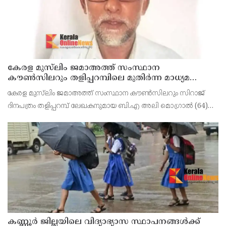
കേരള മുസ്‌ലിം ജമാഅത്ത് സംസ്ഥാന
കൗൺസിലറും തളിപ്പറമ്പിലെ മുതിർന്ന മാധ്യമ
പ്രവർത്തകനുമായ ബി എ അലി മൊഗ്രാൽ
കേരള മുസ്‌ലിം ജമാഅത്ത് സംസ്ഥാന കൗൺസിലറും സിറാജ്
നിര്യാതനായി
ദിനപത്രം തളിപ്പറമ്പ് ലേഖകനുമായ ബി.എ അലി മൊഗ്രാൽ (64)
അന്തരിച്ചു. തളിപ്പറമ്പ് പ്രസ്‌ ഫോറം പ്രസിഡൻ്റ്, കേരള മുസ്‌ലിം
ജമാഅത്ത് ജില്ലാ സെക്രട്ടറി, എസ്.വൈ.എ
കണ്ണൂർ ജില്ലയിലെ വിദ്യാഭ്യാസ സ്ഥാപനങ്ങള്‍ക്ക്