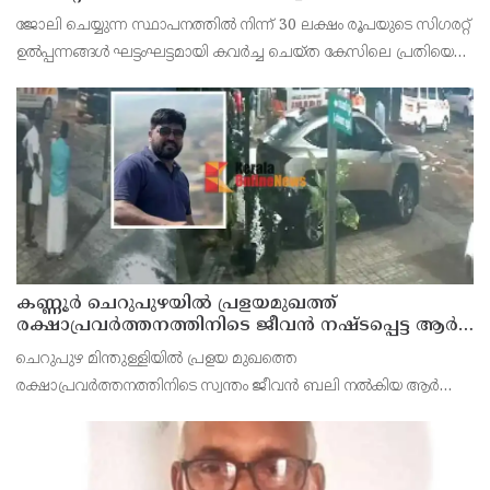
സെയിൽസ്മാൻ തെങ്കാശിയിൽ പിടിയിൽ
ജോലി ചെയ്യുന്ന സ്ഥാപനത്തിൽ നിന്ന് 30 ലക്ഷം രൂപയുടെ സിഗരറ്റ്
ഉൽപ്പന്നങ്ങൾ ഘട്ടംഘട്ടമായി കവർച്ച ചെയ്ത കേസിലെ പ്രതിയെ
കണ്ണൂർ ടൗൺ പോലീസ് അറസ്റ്റ് ചെയ്തു. തമിഴ്‌നാട് വിരുതുനഗർ
സ്വദേശിയായ വേൽമുരുകൻ (40) ആണ
കണ്ണൂർ ചെറുപുഴയിൽ പ്രളയമുഖത്ത്
രക്ഷാപ്രവർത്തനത്തിനിടെ ജീവൻ നഷ്ടപ്പെട്ട ആർ.
രാജേഷിൻ്റെ ഭൗതിക ശരീരത്തോട് അനാദരവ്
ചെറുപുഴ മിന്തുള്ളിയിൽ പ്രളയ മുഖത്തെ
കാണിച്ചതായി ആരോപണം
രക്ഷാപ്രവർത്തനത്തിനിടെ സ്വന്തം ജീവൻ ബലി നൽകിയ ആർ
രാജേഷിനോട് അനാദരവ് കാണിച്ചതായി ആരോപണം. രാജേഷിന്റെ
മൃതദേഹം തിരുവനന്തപുരത്തെ