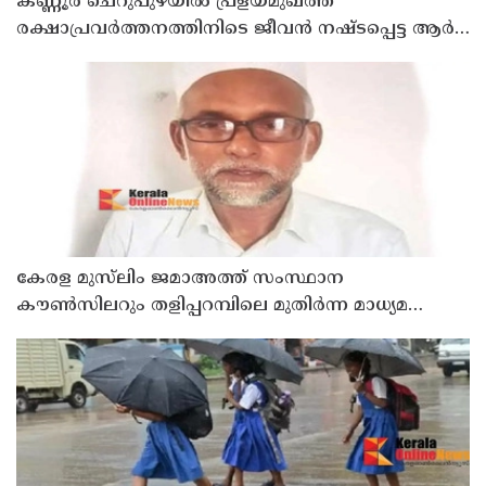
കണ്ണൂർ ചെറുപുഴയിൽ പ്രളയമുഖത്ത്
രക്ഷാപ്രവർത്തനത്തിനിടെ ജീവൻ നഷ്ടപ്പെട്ട ആർ.
രാജേഷിൻ്റെ ഭൗതിക ശരീരത്തോട് അനാദരവ്
കാണിച്ചതായി ആരോപണം
കേരള മുസ്‌ലിം ജമാഅത്ത് സംസ്ഥാന
കൗൺസിലറും തളിപ്പറമ്പിലെ മുതിർന്ന മാധ്യമ
പ്രവർത്തകനുമായ ബി എ അലി മൊഗ്രാൽ
നിര്യാതനായി