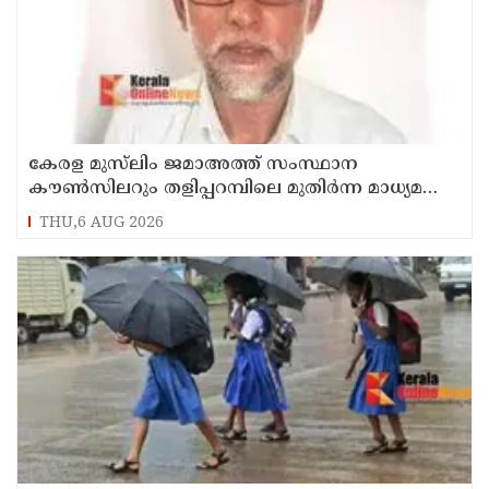
കേരള മുസ്‌ലിം ജമാഅത്ത് സംസ്ഥാന
കൗൺസിലറും തളിപ്പറമ്പിലെ മുതിർന്ന മാധ്യമ
പ്രവർത്തകനുമായ ബി എ അലി മൊഗ്രാൽ
THU,6 AUG 2026
നിര്യാതനായി