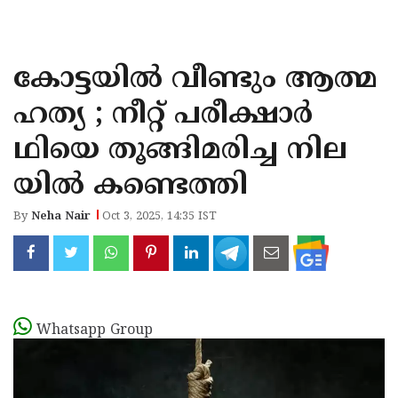
KOZHIKODE
WAYANAD
കോട്ടയിൽ വീണ്ടും ആത്മ
KANNUR
ഹത്യ ; നീറ്റ് പരീക്ഷാർ
KASARAGOD
ഥിയെ തൂങ്ങിമരിച്ച നില
യിൽ കണ്ടെത്തി
By
Neha Nair
Oct 3, 2025, 14:35 IST
Whatsapp Group