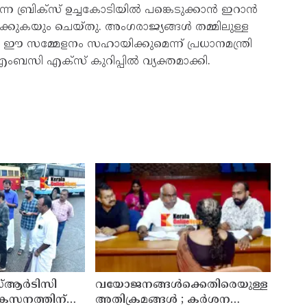
ന്ന ബ്രിക്സ് ഉച്ചകോടിയിൽ പങ്കെടുക്കാൻ ഇറാൻ
ിക്കുകയും ചെയ്തു. അംഗരാജ്യങ്ങൾ തമ്മിലുള്ള
മ്മേളനം സഹായിക്കുമെന്ന് പ്രധാനമന്ത്രി
എംബസി എക്സ് കുറിപ്പിൽ വ്യക്തമാക്കി.
്ആർടിസി
വയോജനങ്ങൾക്കെതിരെയുള്ള
ികസനത്തിന്
അതിക്രമങ്ങൾ ; കർശന