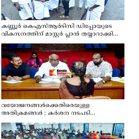
കണ്ണൂർ കെഎസ്ആർടിസി ഡിപ്പോയുടെ
വികസനത്തിന് മാസ്റ്റർ പ്ലാൻ തയ്യാറാക്കി
സമർപ്പിക്കും : ടി ഒ മോഹനൻ എം എൽ എ
വയോജനങ്ങൾക്കെതിരെയുള്ള
അതിക്രമങ്ങൾ ; കർശന നടപടി
സ്വീകരിക്കുമെന്ന് കമ്മീഷൻ