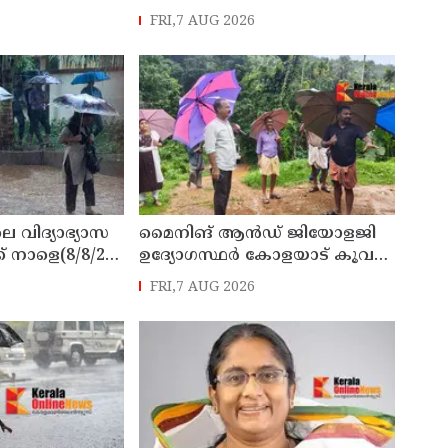
്യാറാക്കി
നടപടി സ്വീകരിക്കുമെന്ന്
FRI,7 AUG 2026
 ടി ഒ മോഹനൻ
കമ്മീഷൻ
െ വിദ്യാഭ്യാസ
മൈനിങ് ആൻഡ്​ ജിയോളജി
് നാളെ(8/8/26)
ഉദ്യോഗസ്ഥർ കോളയാട് കൂവ
്ചു
ഉന്നതി സന്ദർശിച്ചു
FRI,7 AUG 2026