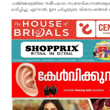
പശ്ചിമേഷ്യയിലെ സമീപകാല സംഭവവികാസങ്ങളെക്കു
ധരിപ്പിച്ചു. എന്നാൽ, ഈ ചർച്ചയുടെ വിശദാംശങ്ങൾ ഔദ്