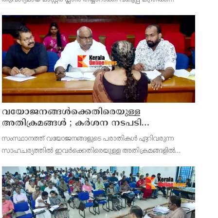
സമർപ്പിക്കുമെന്ന് അഡ്വ.ടി ഒ മോഹനൻ എംഎൽഎ
അറിയിച്ചു. ഡിപ്പോയ്ക്ക് നാല് ഏക്കറിൽ അധികം വരുന്ന
സ്ഥലമുണ്ട്
വയോജനങ്ങൾക്കെതിരെയുള്ള
അതിക്രമങ്ങൾ ; കർശന നടപടി
സ്വീകരിക്കുമെന്ന് കമ്മീഷൻ
സംസ്ഥാനത്ത് വയോജനങ്ങളുടെ പരാതികൾ ഏറിവരുന്ന
സാഹചര്യത്തിൽ ഇവർക്കെതിരെയുള്ള അതിക്രമങ്ങളിൽ
കർശന നടപടി സ്വീകരിക്കുമെന്ന് വയോജന കമ്മീഷൻ
ചെയർമാൻ അഡ്വ. കെ. സോമപ്രസാദ്.