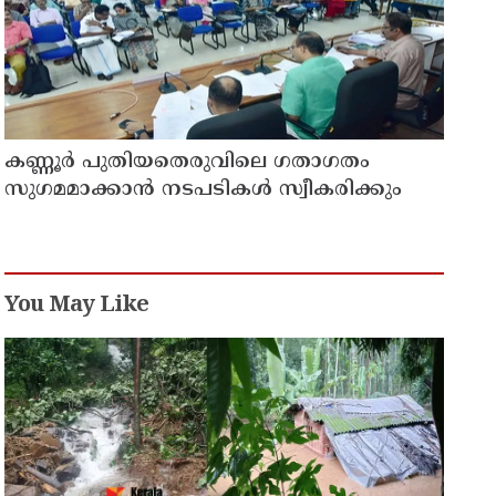
കണ്ണൂർ പുതിയതെരുവിലെ ഗതാഗതം
സുഗമമാക്കാന്‍ നടപടികള്‍ സ്വീകരിക്കും
You May Like