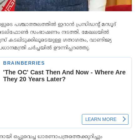
ുടെ പശ്ചാത്തലത്തിൽ ഇറാൻ പ്രസിഡന്റ് മസൂദ്
മോദി ടെലിഫോൺ സംഭാഷണം നടത്തി. മേഖലയിൽ
ുസ് കടലിടുക്കിലൂടെയുള്ള ഗതാഗതം, വാണിജ്യ
രധാനമന്ത്രി ചർച്ചയിൽ ഊന്നിപ്പറഞ്ഞു.
യി ഒപ്പുവെച്ച ധാരണാപത്രത്തെക്കുറിച്ചും