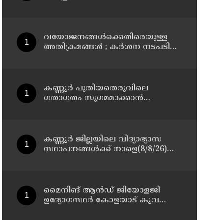
മാസ്റ്റർ പ്ലാൻ തയ്യാറാക്കി
സമർപ്പിക്കും : ടി ഒ മോഹനൻ എം
എൽ എ
വയോജനങ്ങൾക്കെതിരെയുള്ള
അതിക്രമങ്ങൾ ; കർശന നടപടി
സ്വീകരിക്കുമെന്ന് കമ്മീഷൻ
കണ്ണൂർ പുതിയതെരുവിലെ
ഗതാഗതം സുഗമമാക്കാന്‍
നടപടികള്‍ സ്വീകരിക്കും
കണ്ണൂർ ജില്ലയിലെ വിദ്യാഭ്യാസ
സ്ഥാപനങ്ങള്‍ക്ക് നാളെ(8/8/26)
അവധി പ്രഖ്യാപിച്ചു
മൈനിങ് ആൻഡ്​ ജിയോളജി
ഉദ്യോഗസ്ഥർ കോളയാട് കൂവ
ഉന്നതി സന്ദർശിച്ചു