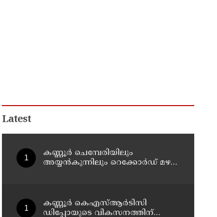
Latest
കണ്ണൂർ ചെമ്പേരിയിലും
അയ്യൻകുന്നിലും റെക്കോർഡ് മഴ ;
ഉദയഗിരിയിൽ നേരിയ
ഉരുൾപൊട്ടൽ; 13 പേരെ
ക്യാമ്പിലേക്ക് മാറ്റി
കണ്ണൂർ കെഎസ്ആർടിസി
ഡിപ്പോയുടെ വികസനത്തിന്