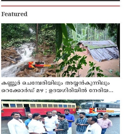
Featured
കണ്ണൂർ ചെമ്പേരിയിലും അയ്യൻകുന്നിലും
റെക്കോർഡ് മഴ ; ഉദയഗിരിയിൽ നേരിയ
ഉരുൾപൊട്ടൽ; 13 പേരെ ക്യാമ്പിലേക്ക് മാറ്റി