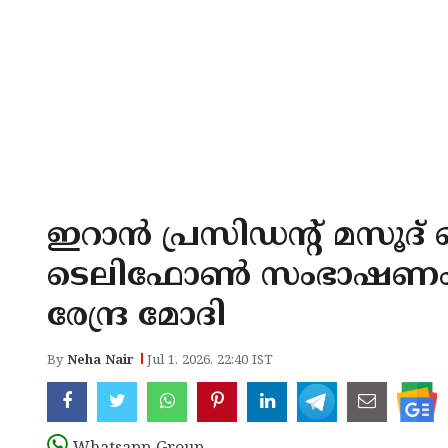
ഇറാൻ പ്രസിഡന്റ് മസൂദ
ടെലിഫോൺ സംഭാഷണം നടത
രേന്ദ്ര മോദി
By
Neha Nair
Jul 1, 2026, 22:40 IST