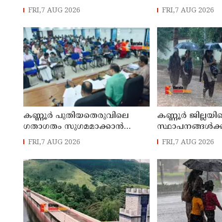
മഴ ; ഉദയഗിരിയിൽ നേരിയ
മാസ്റ്റർ പ്ലാൻ തയ
FRI,7 AUG 2026
FRI,7 AUG 2026
ഉരുൾപൊട്ടൽ; 13 പേരെ
സമർപ്പിക്കും :
ക്യാമ്പിലേക്ക് മാറ്റി
എം എൽ എ
കണ്ണൂർ പുതിയതെരുവിലെ
കണ്ണൂർ ജില്ലയില
ഗതാഗതം സുഗമമാക്കാന്‍
സ്ഥാപനങ്ങള്‍ക്ക
നടപടികള്‍ സ്വീകരിക്കും
അവധി പ്രഖ്യാപിച
FRI,7 AUG 2026
FRI,7 AUG 2026