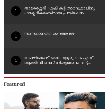
താമരശ്ശേരി ഫ്രഷ് കട്ട് അറവുമാലിന്യ
ഫാക്ടറിക്കെതിരായ പ്രതിഷേധം
ഇന്നും തുടരും
സംസ്ഥാനത്ത് കനത്ത മഴ
കോഴിക്കോട്-ബെംഗളൂരു കെ എസ്
ആര്‍ടിസി ബസ് നിയന്ത്രണം വിട്ട്
തലകീഴായി മറിഞ്ഞു; ഡ്രൈവര്‍ക്കും
കണ്ടക്ടര്‍ക്കും ദാരുണാന്ത്യം
Featured