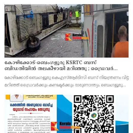
വധക്കേസ് പ്രതി ആകാശ് തില്ലങ്കേരി. അര്‍ജുന്‍ ആയങ്കി
പൊലീസിനെ പരസ്യമായി അവഹേളിക്കുകയും വെല്ല
കോഴിക്കോട്-ബെംഗളൂരു KSRTC ബസ്
ബിഡതിയിൽ തലകീഴായി മറിഞ്ഞു ; ഡ്രെെവർക്കും
കണ്ടക്ടർക്കും ദാരുണാന്ത്യം, നിരവധി യാത്രക്കാർക്ക്
കോഴിക്കോട്-ബെംഗളൂരു കെഎസ്ആര്‍ടിസി ബസ് നിയന്ത്രണം വിട്ട്
പരിക്ക്
മറിഞ്ഞ് ഡ്രൈവര്‍ക്കും കണ്ടക്ടര്‍ക്കും ദാരുണാന്ത്യം. ബെംഗളൂരു
രാമനഗര ബിഡതിയില്‍ രാവിലെ 6.40നായിരുന്നു അപകടം.
നിയന്ത്രണം വിട്ട ബസ് സൂചനാ ബോര്‍ഡില