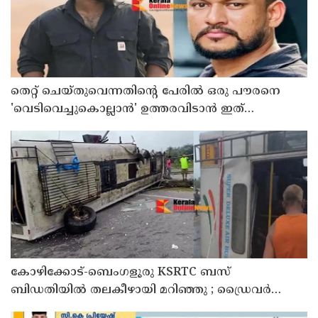
തെറ്റ് ചെയ്തുവെന്നതിന്റെ പേരില്‍ ഒരു പൗരനെ
'വെടിവെച്ചുകൊല്ലാന്‍' ഉത്തരവിടാന്‍ ഇത്
സംഘപരിവാറിൻ്റെ ബുള്‍ഡോസര്‍ ഭരണമുള്ള
യുപിയോ ബിഹാറോ അല്ല ; അര്‍ജുന്‍ ആയങ്കിയെ
പിന്തുണച്ച് ആകാശ് തില്ലങ്കേരി
കോഴിക്കോട്-ബെംഗളൂരു KSRTC ബസ്
ബിഡതിയിൽ തലകീഴായി മറിഞ്ഞു ; ഡ്രെെവർക്കും
കണ്ടക്ടർക്കും ദാരുണാന്ത്യം, നിരവധി യാത്രക്കാർക്ക്