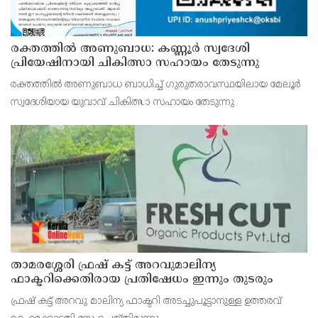
രക്തത്തിൽ അണുബാധ: കണ്ണൂർ സ്വദേശി
പ്രിയേഷിനായി ചികിത്സാ സഹായം തേടുന്നു
രക്തത്തിൽ അണുബാധ ബാധിച്ച് ഗുരുതരാവസ്ഥയിലായ മേലൂർ
സ്വദേശിയായ യുവാവ് ചികിത്സാ സഹായം തേടുന്നു
താമരശ്ശേരി ഫ്രഷ് കട്ട് അറവുമാലിന്യ
ഫാക്ടറിക്കെതിരായ പ്രതിഷേധം ഇന്നും തുടരും
ഫ്രഷ് കട്ട് അറവു മാലിന്യ ഫാക്ടറി അടച്ചുപൂട്ടാനുള്ള ഉത്തരവ്