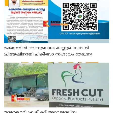
പരിക്ക്
രക്തത്തിൽ അണുബാധ: കണ്ണൂർ സ്വദേശി
പ്രിയേഷിനായി ചികിത്സാ സഹായം തേടുന്നു
താമരശ്ശേരി ഫ്രഷ് കട്ട് അറവുമാലിന്യ