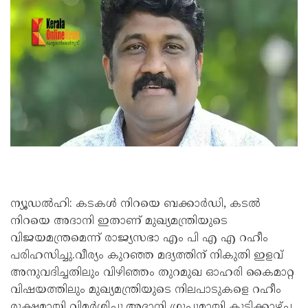
ന്യൂഡൽഹി: കടകൾ നിറയെ ബക്കാർഡി, കടൽ
നിറയെ അദാനി ഇതാണ് മുഖ്യമന്ത്രിയുടെ
വിജയമന്ത്രമെന്ന് രാജ്യസഭാ എം പി എ എ റഹീം
പരിഹസിച്ചു.വീര്യം കുറഞ്ഞ മദ്യത്തിന് നികുതി ഇളവ്
അനുവദിച്ചതിലും വിഴിഞ്ഞം തുറമുഖ ഓഹരി കൈമാറ്റ
വിഷയത്തിലും മുഖ്യമന്ത്രിയുടെ നിലപാടുകളെ റഹീം
രൂക്ഷമായി വിമർശിച്ചു.അദാനി ഗ്രൂപ്പുമായി കൂടിക്കാഴ്ച