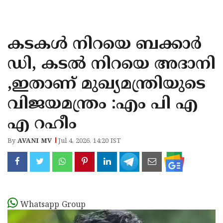
KOZHIKODE
WAYANAD
കടകൾ നിറയെ ബക്കാർ
KANNUR
ഡി, കടൽ നിറയെ അദാനി
KASARAGOD
,ഇതാണ് മുഖ്യമന്ത്രിയുടെ
വിജയമന്ത്രം :എം പി എ
എ റഹീം
By
AVANI MV
Jul 4, 2026, 14:20 IST
Whatsapp Group