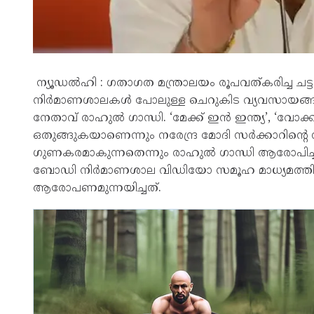
ന്യൂഡൽഹി : ഗതാഗത മന്ത്രാലയം രൂപവത്കരിച്ച ചട്ട
നിർമാണശാലകൾ പോലുള്ള ചെറുകിട വ്യവസായങ്ങ
നേതാവ് രാഹുൽ ഗാന്ധി. ‘മേക്ക് ഇൻ ഇന്ത്യ’, ‘വോ
ഒതുങ്ങുകയാണെന്നും നരേന്ദ്ര മോദി സർക്കാറിന്റ
ഗുണകരമാകുന്നതെന്നും രാഹുൽ ഗാന്ധി ആരോപിച്ചു.
ബോഡി നിർമാണശാല വിഡിയോ സമൂഹ മാധ്യമത്തിൽ 
ആരോപണമുന്നയിച്ചത്.