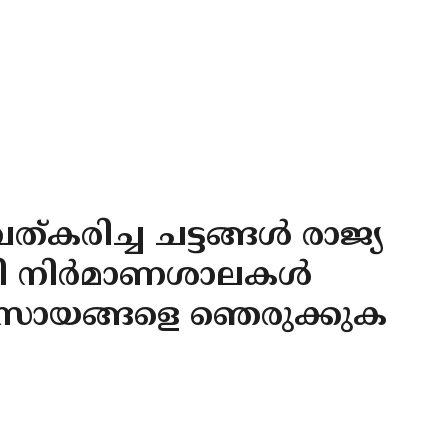
്കരിച്ച ചട്ടങ്ങൾ രാജ്യ
ോഡി നിർമാണശാലകൾ
വസായങ്ങളെ ഞെരുക്കുക