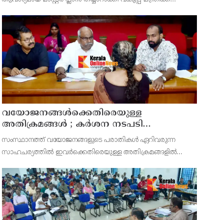
സമർപ്പിക്കുമെന്ന് അഡ്വ.ടി ഒ മോഹനൻ എംഎൽഎ
അറിയിച്ചു. ഡിപ്പോയ്ക്ക് നാല് ഏക്കറിൽ അധികം വരുന്ന
സ്ഥലമുണ്ട്
വയോജനങ്ങൾക്കെതിരെയുള്ള
അതിക്രമങ്ങൾ ; കർശന നടപടി
സ്വീകരിക്കുമെന്ന് കമ്മീഷൻ
സംസ്ഥാനത്ത് വയോജനങ്ങളുടെ പരാതികൾ ഏറിവരുന്ന
സാഹചര്യത്തിൽ ഇവർക്കെതിരെയുള്ള അതിക്രമങ്ങളിൽ
കർശന നടപടി സ്വീകരിക്കുമെന്ന് വയോജന കമ്മീഷൻ
ചെയർമാൻ അഡ്വ. കെ. സോമപ്രസാദ്.