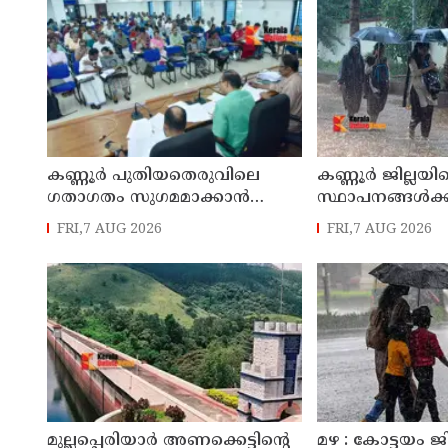
കണ്ണൂർ പുതിയതെരുവിലെ
കണ്ണൂർ ജില്ലയില
ഗതാഗതം സുഗമമാക്കാന്‍
സ്ഥാപനങ്ങള്‍ക്ക
നടപടികള്‍ സ്വീകരിക്കും
അവധി പ്രഖ്യാപിച
FRI,7 AUG 2026
FRI,7 AUG 2026
മുല്ലപ്പെരിയാർ അണക്കെട്ടിന്റെ
മഴ : കോട്ടയം ജ