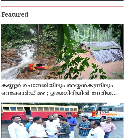
Featured
കണ്ണൂർ ചെമ്പേരിയിലും അയ്യൻകുന്നിലും
റെക്കോർഡ് മഴ ; ഉദയഗിരിയിൽ നേരിയ
ഉരുൾപൊട്ടൽ; 13 പേരെ ക്യാമ്പിലേക്ക് മാറ്റി