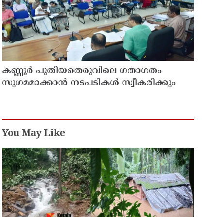
കണ്ണൂർ പുതിയതെരുവിലെ ഗതാഗതം
സുഗമമാക്കാന്‍ നടപടികള്‍ സ്വീകരിക്കും
You May Like