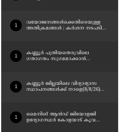
മാസ്റ്റർ പ്ലാൻ തയ്യാറാക്കി
സമർപ്പിക്കും : ടി ഒ മോഹനൻ എം
എൽ എ
വയോജനങ്ങൾക്കെതിരെയുള്ള
അതിക്രമങ്ങൾ ; കർശന നടപടി
സ്വീകരിക്കുമെന്ന് കമ്മീഷൻ
കണ്ണൂർ പുതിയതെരുവിലെ
ഗതാഗതം സുഗമമാക്കാന്‍
നടപടികള്‍ സ്വീകരിക്കും
കണ്ണൂർ ജില്ലയിലെ വിദ്യാഭ്യാസ
സ്ഥാപനങ്ങള്‍ക്ക് നാളെ(8/8/26)
അവധി പ്രഖ്യാപിച്ചു
മൈനിങ് ആൻഡ്​ ജിയോളജി
ഉദ്യോഗസ്ഥർ കോളയാട് കൂവ
ഉന്നതി സന്ദർശിച്ചു