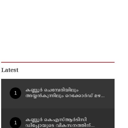
Latest
കണ്ണൂർ ചെമ്പേരിയിലും
അയ്യൻകുന്നിലും റെക്കോർഡ് മഴ ;
ഉദയഗിരിയിൽ നേരിയ
ഉരുൾപൊട്ടൽ; 13 പേരെ
ക്യാമ്പിലേക്ക് മാറ്റി
കണ്ണൂർ കെഎസ്ആർടിസി
ഡിപ്പോയുടെ വികസനത്തിന്