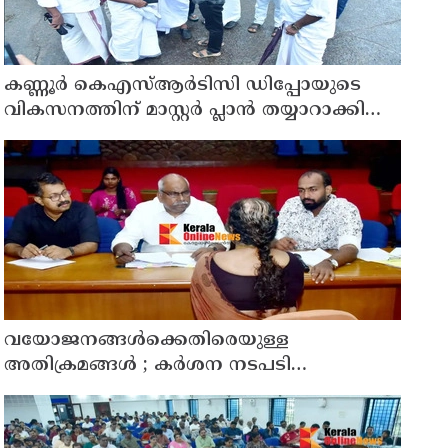
കണ്ണൂർ കെഎസ്ആർടിസി ഡിപ്പോയുടെ
വികസനത്തിന് മാസ്റ്റർ പ്ലാൻ തയ്യാറാക്കി
സമർപ്പിക്കും : ടി ഒ മോഹനൻ എം എൽ എ
വയോജനങ്ങൾക്കെതിരെയുള്ള
അതിക്രമങ്ങൾ ; കർശന നടപടി
സ്വീകരിക്കുമെന്ന് കമ്മീഷൻ