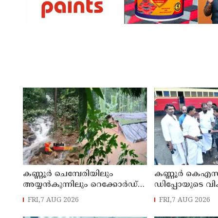
കണ്ണൂർ ചെമ്പേരിയിലും
കണ്ണൂർ കെഎസ
അയ്യൻകുന്നിലും റെക്കോർഡ്
ഡിപ്പോയുടെ വ
മഴ ; ഉദയഗിരിയിൽ നേരിയ
മാസ്റ്റർ പ്ലാൻ തയ
FRI,7 AUG 2026
FRI,7 AUG 2026
ഉരുൾപൊട്ടൽ; 13 പേരെ
സമർപ്പിക്കും :
ക്യാമ്പിലേക്ക് മാറ്റി
എം എൽ എ