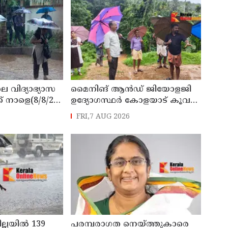
െ വിദ്യാഭ്യാസ
മൈനിങ് ആൻഡ്​ ജിയോളജി
് നാളെ(8/8/26)
ഉദ്യോഗസ്ഥർ കോളയാട് കൂവ
്ചു
ഉന്നതി സന്ദർശിച്ചു
FRI,7 AUG 2026
ില്ലയിൽ 139
പരമ്പരാഗത നെയ്ത്തുകാരെ