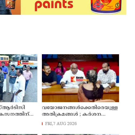
്ആർടിസി
വയോജനങ്ങൾക്കെതിരെയുള്ള
ികസനത്തിന്
അതിക്രമങ്ങൾ ; കർശന
്യാറാക്കി
നടപടി സ്വീകരിക്കുമെന്ന്
FRI,7 AUG 2026
 ടി ഒ മോഹനൻ
കമ്മീഷൻ