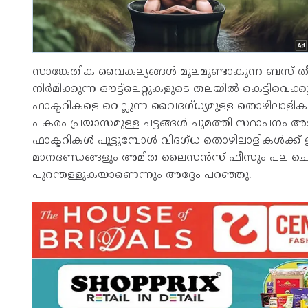
സാങ്കേതിക വൈകല്യങ്ങൾ മൂലമുണ്ടാകുന്ന ബസ് ത
നിർമിക്കുന്ന ഔട്ട്ലെറ്റുകളുടെ തലയിൽ കെട്ടിവ
ഫാക്ടറികളെ വെല്ലുന്ന വൈദഗ്ധ്യമുള്ള തൊഴിലാള
പകരം പ്രയാസമുള്ള ചട്ടങ്ങൾ ചുമത്തി സ്ഥാപനം അ
ഫാക്ടറികൾ പൂട്ടുമ്പോൾ വിദഗ്ധ തൊഴിലാളികൾക്ക് 
മാനദണ്ഡങ്ങളും അമിത ലൈസൻസ് ഫീസും പല ചെറു
പുറന്തള്ളുകയാണെന്നും അദ്ദേം പറഞ്ഞു.