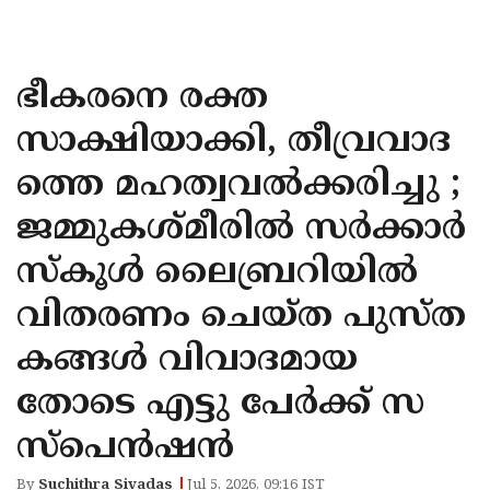
KOZHIKODE
WAYANAD
ഭീകരനെ രക്ത
KANNUR
സാക്ഷിയാക്കി, തീവ്രവാദ
KASARAGOD
ത്തെ മഹത്വവല്‍ക്കരിച്ചു ;
ജമ്മുകശ്മീരില്‍ സര്‍ക്കാര്‍
സ്‌കൂള്‍ ലൈബ്രറിയില്‍
വിതരണം ചെയ്ത പുസ്ത
കങ്ങള്‍ വിവാദമായ
തോടെ എട്ടു പേര്‍ക്ക് സ
സ്‌പെന്‍ഷന്‍
By
Suchithra Sivadas
Jul 5, 2026, 09:16 IST