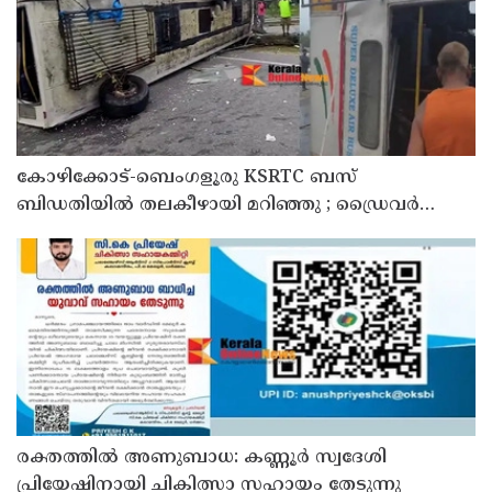
കോഴിക്കോട്-ബെംഗളൂരു KSRTC ബസ്
ബിഡതിയിൽ തലകീഴായി മറിഞ്ഞു ; ഡ്രെെവർക്കും
കണ്ടക്ടർക്കും ദാരുണാന്ത്യം, നിരവധി യാത്രക്കാർക്ക്
പരിക്ക്
രക്തത്തിൽ അണുബാധ: കണ്ണൂർ സ്വദേശി
പ്രിയേഷിനായി ചികിത്സാ സഹായം തേടുന്നു