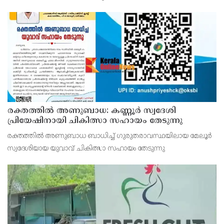
രാമനഗര ബിഡതിയില്‍ രാവിലെ 6.40നായിരുന്നു അപകടം.
നിയന്ത്രണം വിട്ട ബസ് സൂചനാ ബോര്‍ഡില
രക്തത്തിൽ അണുബാധ: കണ്ണൂർ സ്വദേശി
പ്രിയേഷിനായി ചികിത്സാ സഹായം തേടുന്നു
രക്തത്തിൽ അണുബാധ ബാധിച്ച് ഗുരുതരാവസ്ഥയിലായ മേലൂർ
സ്വദേശിയായ യുവാവ് ചികിത്സാ സഹായം തേടുന്നു