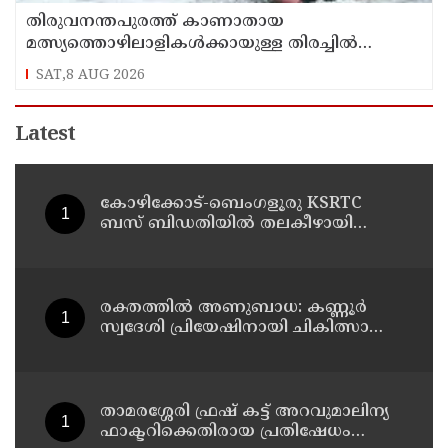
തിരുവനന്തപുരത്ത് കാണാതായ
മത്സ്യത്തൊഴിലാളികള്‍ക്കായുള്ള തിരച്ചില്‍
പുലര്‍ച്ചെ തുടങ്ങി
SAT,8 AUG 2026
Latest
കോഴിക്കോട്-ബെംഗളൂരു KSRTC
ബസ് ബിഡതിയിൽ തലകീഴായി
മറിഞ്ഞു ; ഡ്രെെവർക്കും
കണ്ടക്ടർക്കും ദാരുണാന്ത്യം, നിരവധി
യാത്രക്കാർക്ക് പരിക്ക്
രക്തത്തിൽ അണുബാധ: കണ്ണൂർ
സ്വദേശി പ്രിയേഷിനായി ചികിത്സാ
സഹായം തേടുന്നു
താമരശ്ശേരി ഫ്രഷ് കട്ട് അറവുമാലിന്യ
ഫാക്ടറിക്കെതിരായ പ്രതിഷേധം