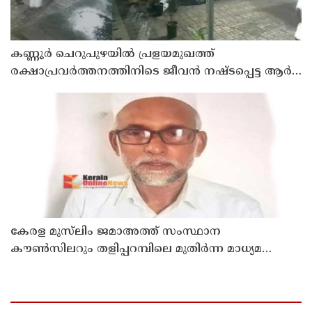
കണ്ണൂർ ചെറുപുഴയിൽ പ്രളയമുഖത്ത്
രക്ഷാപ്രവർത്തനത്തിനിടെ ജീവൻ നഷ്ടപ്പെട്ട ആർ.
രാജേഷിൻ്റെ ഭൗതിക ശരീരത്തോട് അനാദരവ്
കാണിച്ചതായി ആരോപണം
കേരള മുസ്‌ലിം ജമാഅത്ത് സംസ്ഥാന
കൗൺസിലറും തളിപ്പറമ്പിലെ മുതിർന്ന മാധ്യമ
പ്രവർത്തകനുമായ ബി എ അലി മൊഗ്രാൽ
നിര്യാതനായി