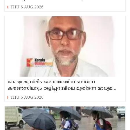
സെയിൽസ്മാൻ തെങ്കാശിയിൽ പിടിയിൽ
THU,6 AUG 2026
കേരള മുസ്‌ലിം ജമാഅത്ത് സംസ്ഥാന
കൗൺസിലറും തളിപ്പറമ്പിലെ മുതിർന്ന മാധ്യമ
പ്രവർത്തകനുമായ ബി എ അലി മൊഗ്രാൽ
THU,6 AUG 2026
നിര്യാതനായി