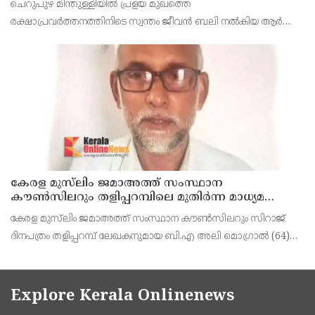
ചെറുപുഴ മിന്തുള്ളിയിൽ പ്രളയ മുഖത്തെ
കാണിച്ചതായി ആരോപണം
രക്ഷാപ്രവർത്തനത്തിനിടെ സ്വന്തം ജീവൻ ബലി നൽകിയ ആർ
രാജേഷിനോട് അനാദരവ് കാണിച്ചതായി ആരോപണം. രാജേഷിന്റെ
മൃതദേഹം തിരുവനന്തപുരത്തെ
കേരള മുസ്‌ലിം ജമാഅത്ത് സംസ്ഥാന
കൗൺസിലറും തളിപ്പറമ്പിലെ മുതിർന്ന മാധ്യമ
പ്രവർത്തകനുമായ ബി എ അലി മൊഗ്രാൽ
കേരള മുസ്‌ലിം ജമാഅത്ത് സംസ്ഥാന കൗൺസിലറും സിറാജ്
നിര്യാതനായി
ദിനപത്രം തളിപ്പറമ്പ് ലേഖകനുമായ ബി.എ അലി മൊഗ്രാൽ (64)
അന്തരിച്ചു. തളിപ്പറമ്പ് പ്രസ്‌ ഫോറം പ്രസിഡൻ്റ്, കേരള മുസ്‌ലിം
ജമാഅത്ത് ജില്ലാ സെക്രട്ടറി, എസ്.വൈ.എ
Explore Kerala Onlinenews