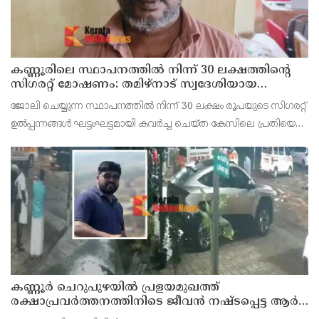
കണ്ണൂരിലെ സ്ഥാപനത്തിൽ നിന്ന് 30 ലക്ഷത്തിന്റെ
സിഗരറ്റ് മോഷണം: തമിഴ്‌നാട് സ്വദേശിയായ
സെയിൽസ്മാൻ തെങ്കാശിയിൽ പിടിയിൽ
ജോലി ചെയ്യുന്ന സ്ഥാപനത്തിൽ നിന്ന് 30 ലക്ഷം രൂപയുടെ സിഗരറ്റ്
ഉൽപ്പന്നങ്ങൾ ഘട്ടംഘട്ടമായി കവർച്ച ചെയ്ത കേസിലെ പ്രതിയെ
കണ്ണൂർ ടൗൺ പോലീസ് അറസ്റ്റ് ചെയ്തു. തമിഴ്‌നാട് വിരുതുനഗർ
സ്വദേശിയായ വേൽമുരുകൻ (40) ആണ
കണ്ണൂർ ചെറുപുഴയിൽ പ്രളയമുഖത്ത്
രക്ഷാപ്രവർത്തനത്തിനിടെ ജീവൻ നഷ്ടപ്പെട്ട ആർ.
രാജേഷിൻ്റെ ഭൗതിക ശരീരത്തോട് അനാദരവ്