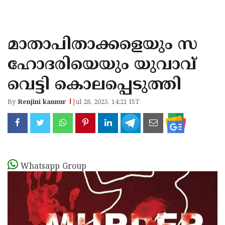
KOZHIKODE
WAYANAD
മാതാപിതാക്കളെയും സ
KANNUR
ഹോദരിയെയും യുവാവ്
KASARAGOD
വെട്ടി കൊലപ്പെടുത്തി
By
Renjini kannur
Jul 28, 2025, 14:21 IST
Whatsapp Group