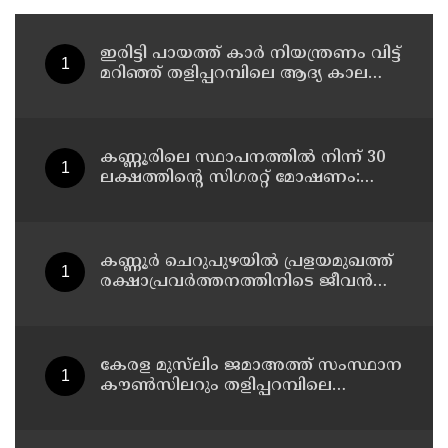
ഇരിട്ടി പായത്ത് കാർ നിയന്ത്രണം വിട്ട്
മറിഞ്ഞ് തളിപ്പറമ്പിലെ ആദ്യ കാല
കോണ്‍ഗ്രസ് നേതാവ് മരിച്ചു
കണ്ണൂരിലെ സ്ഥാപനത്തിൽ നിന്ന് 30
ലക്ഷത്തിന്റെ സിഗരറ്റ് മോഷണം:
തമിഴ്‌നാട് സ്വദേശിയായ
സെയിൽസ്മാൻ തെങ്കാശിയിൽ
പിടിയിൽ
കണ്ണൂർ ചെറുപുഴയിൽ പ്രളയമുഖത്ത്
രക്ഷാപ്രവർത്തനത്തിനിടെ ജീവൻ
നഷ്ടപ്പെട്ട ആർ. രാജേഷിൻ്റെ ഭൗതിക
ശരീരത്തോട് അനാദരവ്
കാണിച്ചതായി ആരോപണം
കേരള മുസ്‌ലിം ജമാഅത്ത് സംസ്ഥാന
കൗൺസിലറും തളിപ്പറമ്പിലെ
മുതിർന്ന മാധ്യമ പ്രവർത്തകനുമായ
ബി എ അലി മൊഗ്രാൽ നിര്യാതനായി