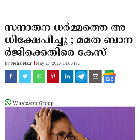
KOZHIKODE
WAYANAD
സനാതന ധർമ്മത്തെ അ
KANNUR
ധിക്ഷേപിച്ചു ; മമത ബാന
KASARAGOD
ർജിക്കെതിരെ കേസ്
By
Neha Nair
May 27, 2026, 14:00 IST
Whatsapp Group