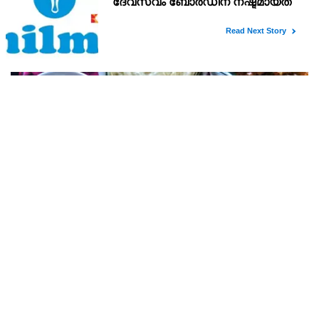
സ്വദേശി ജംഷീറിനെ കാപ്പ ചുമത്തി ജയിലിലടച്ചു
നിരവധി ക്രിമിനൽ കേസുകളിൽ പ്രതിയായ ആദി കടലായി സ്വദേശി
ജബ്ഷീർ എന്ന കല്ല് ജംഷി എന്ന ജംഷീറിനെ (35)കേരള
സാമൂഹിക വിരുദ്ധ പ്രവർത്തനങ്ങൾ തടയൽ (കാപ്പ) നിയമ പ്രകാരം
കണ്ണൂർ സെൻട്രൽ ജയിലിലടച്ചു.
‘ഓ​പ​റേ​ഷ​ൻ ശു​ദ്ധി’ ; ക​ള്ളു​ഷാ​പ്പി​ലെ ഭ​ക്ഷ​ണ വി​ത​ര​
ണ​ത്തി​ന് ലൈ​സ​ൻ​സ് നി​ർ​ബ​ന്ധ​മാ​ക്കി ഉ​ത്ത​ര​വി​റ​
ക്കി എ​ക്​​സൈ​സ്​ വ​കു​പ്പ്​
സംസ്ഥാനത്തെ കള്ളുഷാപ്പുകളിൽ ഭക്ഷണം വിതരണം
ചെയ്യണമെങ്കിൽ ഭക്ഷ്യസുരക്ഷ ലൈസൻസ് നിർബന്ധമാക്കി
എക്സൈസ് വകുപ്പ് ഉത്തരവിറക്കി. കള്ളുഷാപ്പുകളിൽ
പരിശോധന നടത്താനും ലൈസൻസില്ലാതെ ഭക്ഷണം വിതരണം