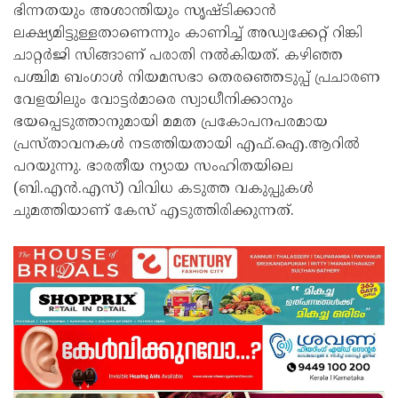
ഭിന്നതയും അശാന്തിയും സൃഷ്ടിക്കാൻ
ലക്ഷ്യമിട്ടുള്ളതാണെന്നും കാണിച്ച് അഡ്വക്കേറ്റ് റിങ്കി
ചാറ്റർജി സിങ്ങാണ് പരാതി നൽകിയത്. കഴിഞ്ഞ
പശ്ചിമ ബംഗാൾ നിയമസഭാ തെരഞ്ഞെടുപ്പ് പ്രചാരണ
വേളയിലും വോട്ടർമാരെ സ്വാധീനിക്കാനും
ഭയപ്പെടുത്താനുമായി മമത പ്രകോപനപരമായ
പ്രസ്താവനകൾ നടത്തിയതായി എഫ്.ഐ.ആറിൽ
പറയുന്നു. ഭാരതീയ ന്യായ സംഹിതയിലെ
(ബി.എൻ.എസ്) വിവിധ കടുത്ത വകുപ്പുകൾ
ചുമത്തിയാണ് കേസ് എടുത്തിരിക്കുന്നത്.