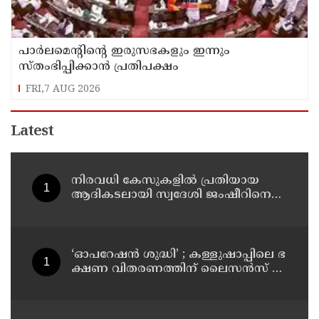
പാര്‍ലമെന്റിന്റെ ഇരുസഭകളും ഇന്നും
സ്തംഭിപ്പിക്കാന്‍ പ്രതിപക്ഷം
FRI,7 AUG 2026
Latest
നിരവധി കേസുകളിൽ പ്രതിയായ
ആദികടലായി സ്വദേശി ജംഷീറിനെ
കാപ്പ ചുമത്തി ജയിലിലടച്ചു
‘ഓ​പ​റേ​ഷ​ൻ ശു​ദ്ധി’ ; ക​ള്ളു​ഷാ​പ്പി​ലെ ഭ​
ക്ഷ​ണ വി​ത​ര​ണ​ത്തി​ന് ലൈ​സ​ൻ​സ് നി​
ർ​ബ​ന്ധ​മാ​ക്കി ഉ​ത്ത​ര​വി​റ​ക്കി എ​ക്​​
സൈ​സ്​ വ​കു​പ്പ്​