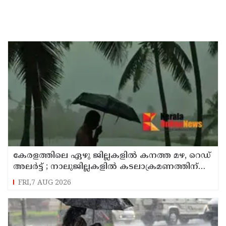
കേരളത്തിലെ ഏഴു ജില്ലകളിൽ കനത്ത മഴ, റെഡ്
അലർട്ട് ; നാലുജില്ലകളിൽ കടലാക്രമണത്തിന്
സാധ്യത
FRI,7 AUG 2026