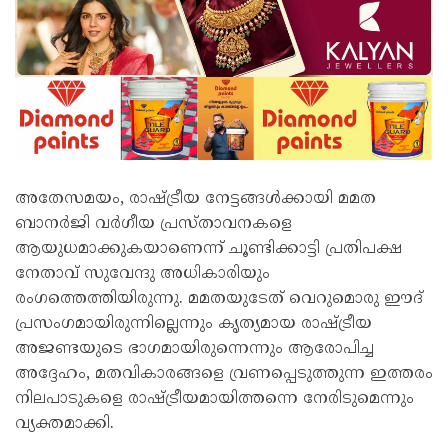
അതേസമയം, രാഷ്ട്രീയ നേട്ടങ്ങൾക്കായി മമത
ബാനർജി വർഗീയ പ്രസ്താവനകളെ
ആയുധമാക്കുകയാണെന്ന് ചൂണ്ടിക്കാട്ടി പ്രതിപക്ഷ
നേതാവ് സുവേന്ദു അധികാരിയും
രംഗത്തെത്തിയിരുന്നു. മമതയുടേത് വെറുമൊരു ഈദ്
പ്രസംഗമായിരുന്നില്ലെന്നും കൃത്യമായ രാഷ്ട്രീയ
അജണ്ടയുടെ ഭാഗമായിരുന്നെന്നും ആരോപിച്ച
അദ്ദേഹം, മതവികാരങ്ങളെ വ്രണപ്പെടുത്തുന്ന ഇത്തരം
നിലപാടുകളെ രാഷ്ട്രീയമായിത്തന്നെ നേരിടുമെന്നും
വ്യക്തമാക്കി.