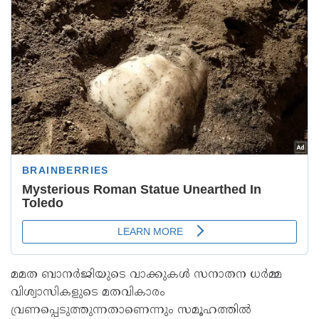
മമത ബാനർജിയുടെ വാക്കുകൾ സനാതന ധർമ്മ
വിശ്വാസികളുടെ മതവികാരം
വ്രണപ്പെടുത്തുന്നതാണെന്നും സമൂഹത്തിൽ