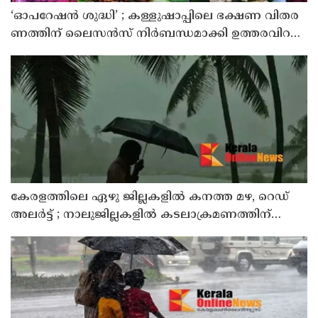
‘ഓ​പ​റേ​ഷ​ൻ ശു​ദ്ധി’ ; ക​ള്ളു​ഷാ​പ്പി​ലെ ഭ​ക്ഷ​ണ വി​ത​ര​
ണ​ത്തി​ന് ലൈ​സ​ൻ​സ് നി​ർ​ബ​ന്ധ​മാ​ക്കി ഉ​ത്ത​ര​വി​റ​
ക്കി എ​ക്​​സൈ​സ്​ വ​കു​പ്പ്​
കേരളത്തിലെ ഏഴു ജില്ലകളിൽ കനത്ത മഴ, റെഡ്
അലർട്ട് ; നാലുജില്ലകളിൽ കടലാക്രമണത്തിന്
സാധ്യത