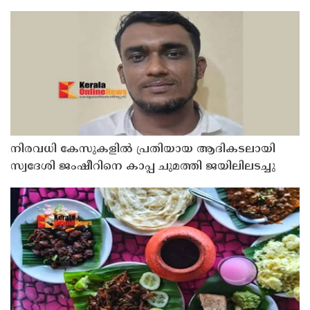
നിരവധി കേസുകളിൽ പ്രതിയായ ആദികടലായി
സ്വദേശി ജംഷീറിനെ കാപ്പ ചുമത്തി ജയിലിലടച്ചു