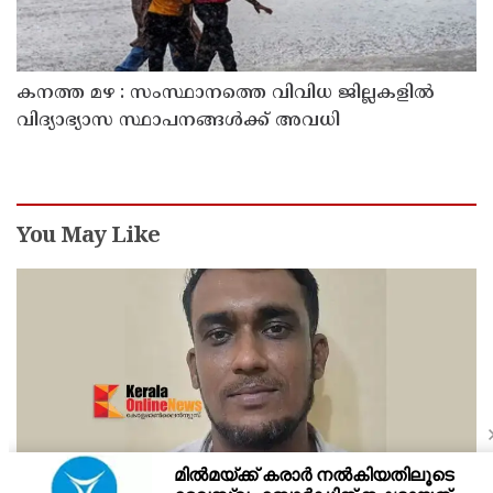
കനത്ത മഴ : സംസ്ഥാനത്തെ വിവിധ ജില്ലകളിൽ
വിദ്യാഭ്യാസ സ്ഥാപനങ്ങൾക്ക് അവധി
You May Like
നിരവധി കേസുകളിൽ പ്രതിയായ ആദികടലായി