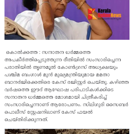
കൊൽക്കത്ത : സനാതന ധർമ്മത്തെ
അപകീർത്തിപ്പെടുത്തുന്ന രീതിയിൽ സംസാരിച്ചെന്ന
പരാതിയിൽ തൃണമൂൽ കോൺഗ്രസ് അധ്യക്ഷയും
പശ്ചിമ ബംഗാൾ മുൻ മുഖ്യമന്ത്രിയുമായ മമതാ
ബാനർജിക്കെതിരെ കേസ് രജിസ്റ്റർ ചെയ്തു. കഴിഞ്ഞ
വർഷത്തെ ഈദ് ആഘോഷ പരിപാടികൾക്കിടെ
സനാതന ധർമ്മത്തെ മോശമായി ചിത്രീകരിച്ച്
സംസാരിച്ചെന്നാണ് ആരോപണം. സിലിഗുരി സൈബർ
പൊലീസ് സ്റ്റേഷനിലാണ് കേസ് ഫയൽ
ചെയ്തിരിക്കുന്നത്.