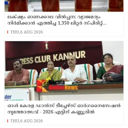
ലക്‌ഷ്യം ഓണക്കാല വിൽപ്പന; വ്യാജമദ്യം
നിർമിക്കാൻ എത്തിച്ച 1,350 ലിറ്റർ സ്പിരിറ്റ്
പിടികൂടി; രണ്ട് പേർ അറസ്റ്റിൽ
THU,6 AUG 2026
ഓൾ കേരള ഡാൻസ് ടീച്ചേഴ്സ് ഓർഗനൈസേഷൻ
നൃത്തോത്സവ് - 2026 എട്ടിന് കണ്ണൂരിൽ
THU,6 AUG 2026