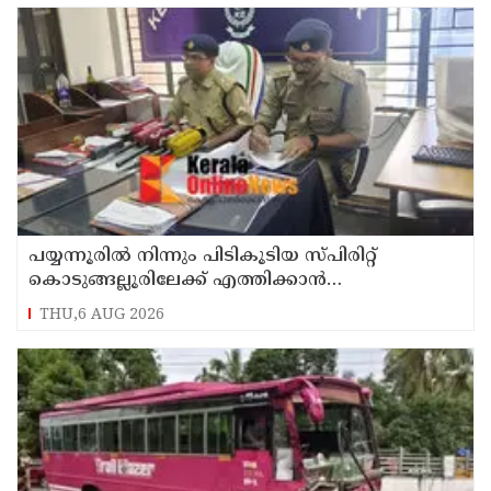
പയ്യന്നൂരിൽ നിന്നും പിടികൂടിയ സ്പിരിറ്റ്
കൊടുങ്ങല്ലൂരിലേക്ക് എത്തിക്കാൻ
പദ്ധതിയിട്ടുവെന്ന് എക്സൈസ് ഡെപ്യൂട്ടി
THU,6 AUG 2026
കമ്മിഷണർ