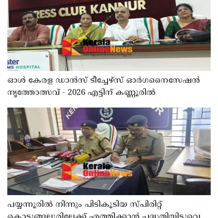
ഓൾ കേരള ഡാൻസ് ടീച്ചേഴ്സ് ഓർഗനൈസേഷൻ
നൃത്തോത്സവ് - 2026 എട്ടിന് കണ്ണൂരിൽ
പയ്യന്നൂരിൽ നിന്നും പിടികൂടിയ സ്പിരിറ്റ്
കൊടുങ്ങല്ലൂരിലേക്ക് എത്തിക്കാൻ പദ്ധതിയിട്ടുവെന്ന്