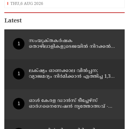
ആയങ്കിക്കെതിരെ കേസെടുത്തു
THU,6 AUG 2026
Latest
സംയുക്‌തകർഷക
തൊഴിലാളികളുടെജയിൽ നിറക്കൽ
സമരം ഓഗസ്ത് 10 ന്
ലക്‌ഷ്യം ഓണക്കാല വിൽപ്പന;
വ്യാജമദ്യം നിർമിക്കാൻ എത്തിച്ച 1,350
ലിറ്റർ സ്പിരിറ്റ് പിടികൂടി; രണ്ട് പേർ
അറസ്റ്റിൽ
ഓൾ കേരള ഡാൻസ് ടീച്ചേഴ്സ്
ഓർഗനൈസേഷൻ നൃത്തോത്സവ് -
2026 എട്ടിന് കണ്ണൂരിൽ