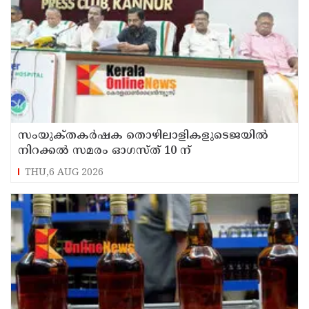
സംയുക്‌തകർഷക തൊഴിലാളികളുടെജയിൽ
നിറക്കൽ സമരം ഓഗസ്ത് 10 ന്
THU,6 AUG 2026