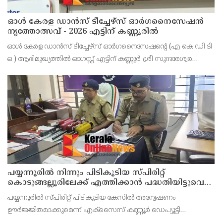
ഓൾ കേരള ഡാൻസ് ടീച്ചേഴ്സ് ഓർഗനൈസേഷൻ
നൃത്തോത്സവ് - 2026 എട്ടിന് കണ്ണൂരിൽ
ഓൾ കേരള ഡാൻസ് ടീച്ചേഴ്സ് ഓർഗനൈസേഷൻ്റെ (എ കെ ഡി ടി
ഒ ) ആഭിമുഖ്യത്തിൽ ഓഗസ്റ്റ് എട്ടിന് കണ്ണുർ ശ്രീ സുന്ദരേശ്വര
ക്ഷേത്രത്തിൽ നൃത്തോത്സവ്_2026 സീസൺ 2 നടത്തുമെന്ന്
സംഘാടകർ കണ്ണൂർ പ്രസ് ക്ളബ്ബിൽ വാർത്താ സമ
പയ്യന്നൂരിൽ നിന്നും പിടികൂടിയ സ്പിരിറ്റ്
കൊടുങ്ങല്ലൂരിലേക്ക് എത്തിക്കാൻ പദ്ധതിയിട്ടുവെന്ന്
എക്സൈസ് ഡെപ്യൂട്ടി കമ്മിഷണർ
പയ്യന്നൂരിൽ സ്പിരിറ്റ് പിടികൂടിയ കേസിൽ അന്വേഷണം
ഊർജ്ജിതമാക്കുമെന്ന് എക്സൈസ് കണ്ണൂർ ഡെപ്യൂട്ടി