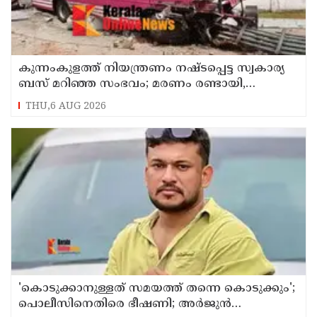
കുന്നംകുളത്ത് നിയന്ത്രണം നഷ്ടപ്പെട്ട സ്വകാര്യ
ബസ് മറിഞ്ഞ സംഭവം; മരണം രണ്ടായി,
എട്ടുപേർക്ക് പരിക്ക്
THU,6 AUG 2026
'കൊടുക്കാനുള്ളത് സമയത്ത് തന്നെ കൊടുക്കും';
പൊലീസിനെതിരെ ഭീഷണി; അർജുൻ