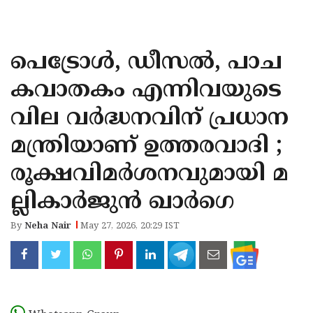
KOZHIKODE
WAYANAD
പെട്രോൾ, ഡീസൽ, പാച
KANNUR
കവാതകം എന്നിവയുടെ
KASARAGOD
വില വർദ്ധനവിന് പ്രധാന
മന്ത്രിയാണ് ഉത്തരവാദി ;
രൂക്ഷവിമർശനവുമായി മ
ല്ലികാർജുൻ ഖാർഗെ
By
Neha Nair
May 27, 2026, 20:29 IST