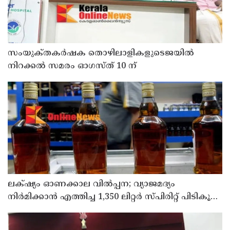
സംയുക്‌തകർഷക തൊഴിലാളികളുടെജയിൽ
നിറക്കൽ സമരം ഓഗസ്ത് 10 ന്
ലക്‌ഷ്യം ഓണക്കാല വിൽപ്പന; വ്യാജമദ്യം
നിർമിക്കാൻ എത്തിച്ച 1,350 ലിറ്റർ സ്പിരിറ്റ് പിടികൂടി;
രണ്ട് പേർ അറസ്റ്റിൽ