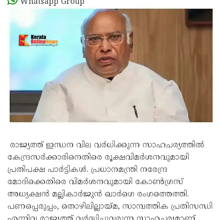
Whatsapp Group
രാജ്യത്ത് ഇന്ധന വില വർധിക്കുന്ന സാഹചര്യത്തിൽ
കേന്ദ്രസർക്കാരിനെതിരെ രൂക്ഷവിമർശനവുമായി
പ്രതിപക്ഷ പാർട്ടികൾ. പ്രധാനമന്ത്രി നരേന്ദ്ര
മോദിക്കെതിരെ വിമർശനവുമായി കോൺ​ഗ്രസ്
അധ്യക്ഷൻ മല്ലികാർജുൻ ഖാർഗെ രം​ഗത്തെത്തി.
പണപ്പെരുപ്പം, തൊഴിലില്ലായ്മ, സാമ്പത്തിക പ്രതിസന്ധി
എന്നിവ രാജ്യത്ത് വർദ്ധിച്ചുവരുന്ന സാഹചര്യമാണ്