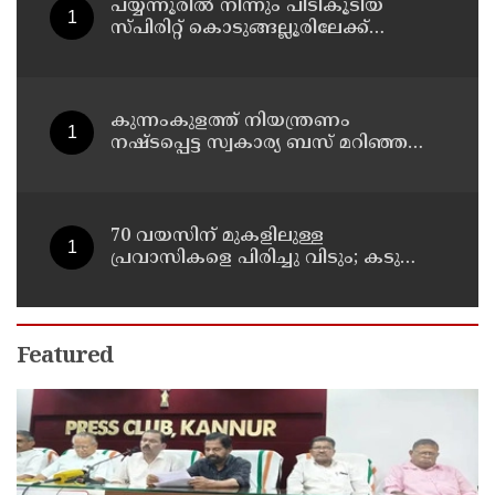
പയ്യന്നൂരിൽ നിന്നും പിടികൂടിയ
സ്പിരിറ്റ് കൊടുങ്ങല്ലൂരിലേക്ക്
എത്തിക്കാൻ പദ്ധതിയിട്ടുവെന്ന്
എക്സൈസ് ഡെപ്യൂട്ടി കമ്മിഷണർ
കുന്നംകുളത്ത് നിയന്ത്രണം
നഷ്ടപ്പെട്ട സ്വകാര്യ ബസ് മറിഞ്ഞ
സംഭവം; മരണം രണ്ടായി,
എട്ടുപേർക്ക് പരിക്ക്
70 വയസിന് മുകളിലുള്ള
പ്രവാസികളെ പിരിച്ചു വിടും; കടുത്ത
നിലപാടുമായി കുവൈത്ത്
Featured