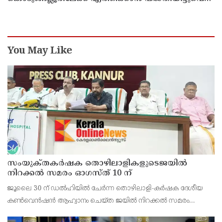
എക്സൈസ് ഡെപ്യൂട്ടി കമ്മിഷണർ
You May Like
സംയുക്‌തകർഷക തൊഴിലാളികളുടെജയിൽ
നിറക്കൽ സമരം ഓഗസ്ത് 10 ന്
ജൂലൈ 30 ന് ഡൽഹിയിൽ ചേർന്ന തൊഴിലാളി-കർഷക ദേശീയ
കൺവെൻഷൻ ആഹ്വാനം ചെയ്ത ജയിൽ നിറക്കൽ സമരം
ജില്ലയിൽ വൻ വിജയമാക്കാൻ തൊഴിലാളി, കർഷക, കർഷക