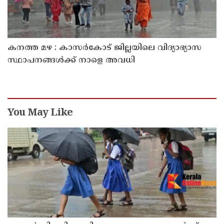
കനത്ത മഴ : കാസർകോട് ജില്ലയിലെ വിദ്യാഭ്യാസ
സ്ഥാപനങ്ങൾക്ക് നാളെ അവധി
You May Like