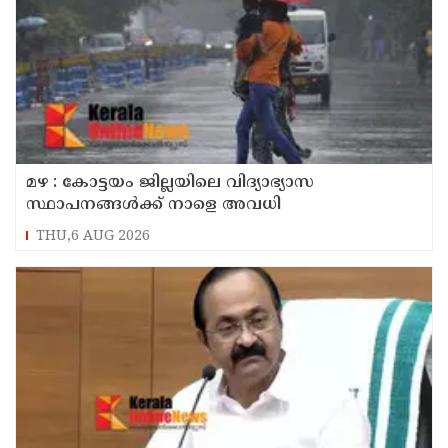
മഴ : കോട്ടയം ജില്ലയിലെ വിദ്യാഭ്യാസ
സ്ഥാപനങ്ങൾക്ക് നാളെ അവധി
THU,6 AUG 2026