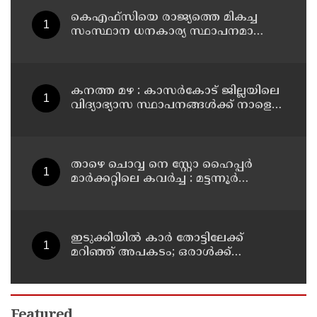
കെഎഫ്‌സിയെ രാജ്യത്തെ മികച്ച
സംസ്ഥാന ധനകാര്യ സ്ഥാപനമാക്കും:
മുഖ്യമന്ത്രി വി ഡി സതീശൻ
കനത്ത മഴ : കാസർകോട് ജില്ലയിലെ
വിദ്യാഭ്യാസ സ്ഥാപനങ്ങൾക്ക് നാളെ
അവധി
താഴെ ചൊവ്വ നെ സ്റ്റോ ഹൈപ്പർ
മാർക്കറ്റിലെ കവർച്ച : മട്ടന്നൂർ
സ്വദേശിനികളായ നാല് പ്രതികൾ
പിടിയിൽ
ഇടുക്കിയിൽ കാർ തോട്ടിലേക്ക്
മറിഞ്ഞ് അപകടം; ഒരാൾക്ക്
ദാരുണാന്ത്യം
Featured