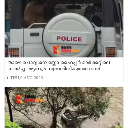
താഴെ ചൊവ്വ നെ സ്റ്റോ ഹൈപ്പർ മാർക്കറ്റിലെ
കവർച്ച : മട്ടന്നൂർ സ്വദേശിനികളായ നാല്
പ്രതികൾ പിടിയിൽ
THU,6 AUG 2026