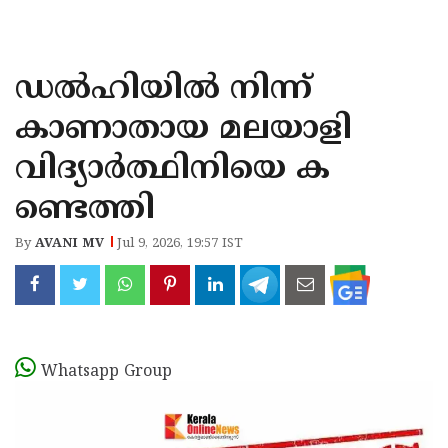
KOZHIKODE
WAYANAD
ഡൽഹിയിൽ നിന്ന്
KANNUR
കാണാതായ മലയാളി
KASARAGOD
വിദ്യാർത്ഥിനിയെ ക
ണ്ടെത്തി
By
AVANI MV
Jul 9, 2026, 19:57 IST
Whatsapp Group