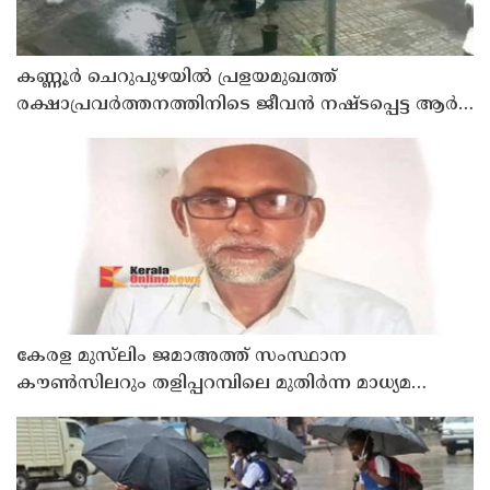
കണ്ണൂർ ചെറുപുഴയിൽ പ്രളയമുഖത്ത്
രക്ഷാപ്രവർത്തനത്തിനിടെ ജീവൻ നഷ്ടപ്പെട്ട ആർ.
രാജേഷിൻ്റെ ഭൗതിക ശരീരത്തോട് അനാദരവ്
കാണിച്ചതായി ആരോപണം
കേരള മുസ്‌ലിം ജമാഅത്ത് സംസ്ഥാന
കൗൺസിലറും തളിപ്പറമ്പിലെ മുതിർന്ന മാധ്യമ
പ്രവർത്തകനുമായ ബി എ അലി മൊഗ്രാൽ
നിര്യാതനായി