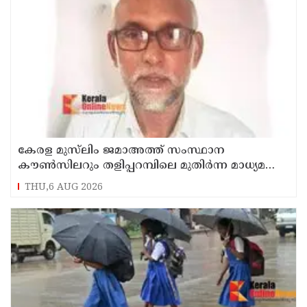
കേരള മുസ്‌ലിം ജമാഅത്ത് സംസ്ഥാന
കൗൺസിലറും തളിപ്പറമ്പിലെ മുതിർന്ന മാധ്യമ
പ്രവർത്തകനുമായ ബി എ അലി മൊഗ്രാൽ
THU,6 AUG 2026
നിര്യാതനായി