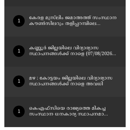
ശരീരത്തോട് അനാദരവ്
കാണിച്ചതായി ആരോപണം
കേരള മുസ്‌ലിം ജമാഅത്ത് സംസ്ഥാന
കൗൺസിലറും തളിപ്പറമ്പിലെ
മുതിർന്ന മാധ്യമ പ്രവർത്തകനുമായ
ബി എ അലി മൊഗ്രാൽ നിര്യാതനായി
കണ്ണൂർ ജില്ലയിലെ വിദ്യാഭ്യാസ
സ്ഥാപനങ്ങള്‍ക്ക് നാളെ (07/08/2026),
അവധി
മഴ : കോട്ടയം ജില്ലയിലെ വിദ്യാഭ്യാസ
സ്ഥാപനങ്ങൾക്ക് നാളെ അവധി
കെഎഫ്‌സിയെ രാജ്യത്തെ മികച്ച
സംസ്ഥാന ധനകാര്യ സ്ഥാപനമാക്കും:
മുഖ്യമന്ത്രി വി ഡി സതീശൻ