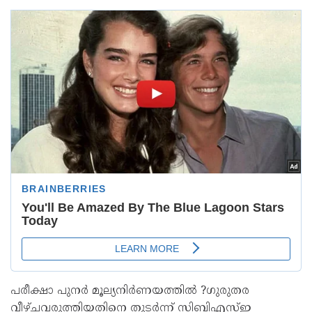
പരീക്ഷാ പുനര്‍ മൂല്യനിര്‍ണയത്തില്‍ ?ഗുരുതര
വീഴ്ചവരുത്തിയതിനെ തുടര്‍ന്ന് സിബിഎസ്ഇ