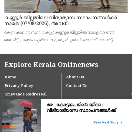
കണ്ണൂർ ജില്ലയിലെ വിദ്യാഭ്യാസ സ്ഥാപനങ്ങള്‍ക്ക്
നാളെ (07/08/2026), അവധി
കേന്ദ്ര കാലാവസ്ഥാ വകുപ്പ് കണ്ണൂർ ജില്ലയിൽ നാളെ ഓറഞ്ച്
അലർട്ട് പ്രഖ്യാപിച്ചതിനാലും, തുടർച്ചയായി ഓറഞ്ച് അലർട്ട്
ഉള്ളതുകൊണ്ടും, കനത്ത മഴക്കുള്ള സാഹചര്യം ഉള്ളതിനാലും,
ജില്ലയിലെ പ്രൊഫഷണൽ കോളേജ് ഉൾപ്പടെ എല
Explore Kerala Onlinenews
Home
About Us
Privacy Policy
Contact Us
Grievance Redressal