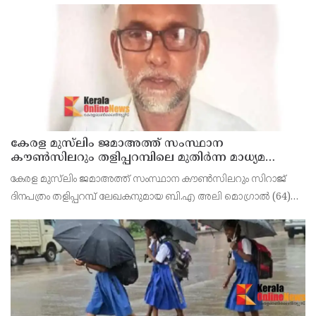
മൃതദേഹം തിരുവനന്തപുരത്തെ
കേരള മുസ്‌ലിം ജമാഅത്ത് സംസ്ഥാന
കൗൺസിലറും തളിപ്പറമ്പിലെ മുതിർന്ന മാധ്യമ
പ്രവർത്തകനുമായ ബി എ അലി മൊഗ്രാൽ
കേരള മുസ്‌ലിം ജമാഅത്ത് സംസ്ഥാന കൗൺസിലറും സിറാജ്
നിര്യാതനായി
ദിനപത്രം തളിപ്പറമ്പ് ലേഖകനുമായ ബി.എ അലി മൊഗ്രാൽ (64)
അന്തരിച്ചു. തളിപ്പറമ്പ് പ്രസ്‌ ഫോറം പ്രസിഡൻ്റ്, കേരള മുസ്‌ലിം
ജമാഅത്ത് ജില്ലാ സെക്രട്ടറി, എസ്.വൈ.എ