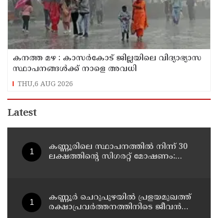
കനത്ത മഴ : കാസർകോട് ജില്ലയിലെ വിദ്യാഭ്യാസ
സ്ഥാപനങ്ങൾക്ക് നാളെ അവധി
THU,6 AUG 2026
Latest
കണ്ണൂരിലെ സ്ഥാപനത്തിൽ നിന്ന് 30
ലക്ഷത്തിന്റെ സിഗരറ്റ് മോഷണം:
തമിഴ്‌നാട് സ്വദേശിയായ
സെയിൽസ്മാൻ തെങ്കാശിയിൽ
പിടിയിൽ
കണ്ണൂർ ചെറുപുഴയിൽ പ്രളയമുഖത്ത്
രക്ഷാപ്രവർത്തനത്തിനിടെ ജീവൻ
നഷ്ടപ്പെട്ട ആർ. രാജേഷിൻ്റെ ഭൗതിക