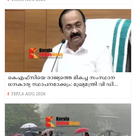
കെഎഫ്‌സിയെ രാജ്യത്തെ മികച്ച സംസ്ഥാന
ധനകാര്യ സ്ഥാപനമാക്കും: മുഖ്യമന്ത്രി വി ഡി
സതീശൻ
THU,6 AUG 2026