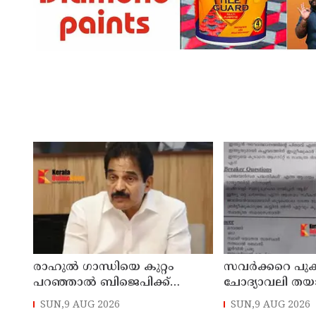
രാഹുല്‍ ഗാന്ധിയെ കുറ്റം
സവര്‍ക്കറെ പുക
പറഞ്ഞാല്‍ ബിജെപിക്ക്
ചോദ്യാവലി തയ
സുഖിക്കും ശശി തരൂരിന്
അധ്യാപകന് സസ്
SUN,9 AUG 2026
SUN,9 AUG 2026
മറുപടിയുമായി കെ സി