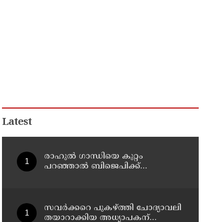
Latest
രാഹുല്‍ ഗാന്ധിയെ കുറ്റം
പറഞ്ഞാല്‍ ബിജെപിക്ക്
സുഖിക്കും ശശി തരൂരിന്
മറുപടിയുമായി കെ സി
വേണുഗോപാല്‍
സവര്‍ക്കറെ പുകഴ്ത്തി ചോദ്യാവലി
തയാറാക്കിയ അധ്യാപകന്