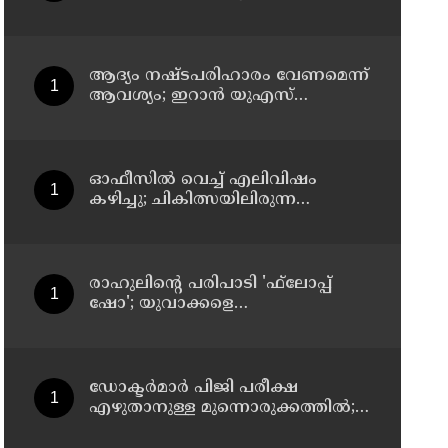
സസ്‌പെന്‍ഷന്‍
ആദ്യം നഷ്ടപരിഹാരം വേണമെന്ന്
ആവശ്യം; ഇറാന്‍ യുഎസ്
നയതന്ത്ര നീക്കങ്ങളില്‍
അനിശ്ചിതത്വം
ഓഫീസില്‍ വെച്ച് എലിവിഷം
കഴിച്ചു; ചികിത്സയിലിരുന്ന
കാസര്‍കോട് കളക്ടറേറ്റിലെ
സീനിയര്‍ ക്ലര്‍ക്ക് മരിച്ചു
രാഹുലിന്റെ പരിപാടി 'ഫ്‌ലോപ്പ്
ഷോ'; യുവാക്കളെ
തെറ്റിദ്ധരിപ്പിക്കുന്നുവെന്ന് യുപി
മന്ത്രി ഡാനിഷ് അന്‍സാരി
ഡോക്ടര്‍മാര്‍ പിജി പരീക്ഷ
എഴുതാനുള്ള മുന്നൊരുക്കത്തില്‍;
കാസര്‍കോട് പാണത്തൂര്‍