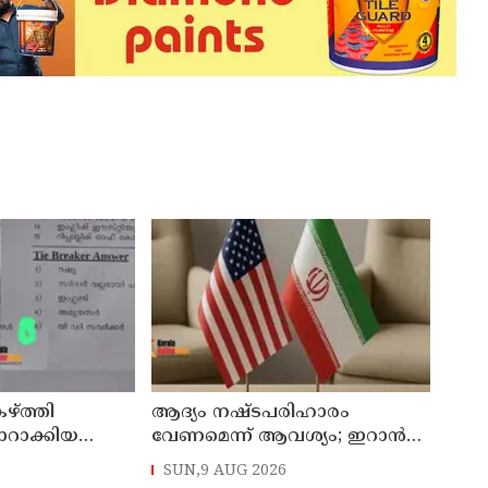
ഴ്ത്തി
ആദ്യം നഷ്ടപരിഹാരം
ാറാക്കിയ
വേണമെന്ന് ആവശ്യം; ഇറാന്‍
‌പെന്‍ഷന്‍
യുഎസ് നയതന്ത്ര നീക്കങ്ങളില്‍
SUN,9 AUG 2026
അനിശ്ചിതത്വം