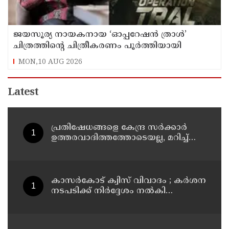
ജയസൂര്യ നായകനായ ‘ഓപ്പറേഷൻ ത്രാൾ’
ചിത്രത്തിന്റെ ചിത്രീകരണം പൂർത്തിയായി
MON,10 AUG 2026
Latest
പ്രതിഷേധങ്ങളെ കേന്ദ്ര സർക്കാർ
ഉത്തരവാദിത്തത്തോടെയല്ല, മറിച്ച്
ബലപ്രയോഗത്തിലൂടെയാണ് നേരിട്ടത്
; മോദി സർക്കാരിനെതിരെ രാഹുൽ
ഗാന്ധി
കാസർകോട് ക്വിസ് വിവാദം ; കർശന
നടപടിക്ക് നിർദ്ദേശം നൽകി
പൊതുവിദ്യാഭ്യാസ വകുപ്പ് മന്ത്രി എൻ
ഷംസുദ്ദീൻ