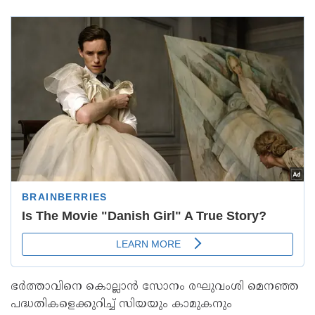
ഭർത്താവിനെ കൊല്ലാൻ സോനം രഘുവംശി മെനഞ്ഞ
പദ്ധതികളെക്കുറിച്ച് സിയയും കാമുകനും