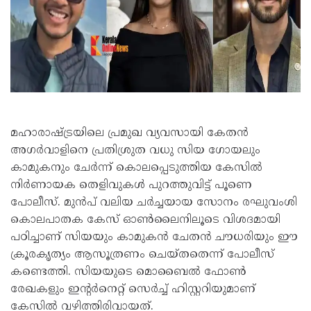
മഹാരാഷ്ട്രയിലെ പ്രമുഖ വ്യവസായി കേതൻ
അഗർവാളിനെ പ്രതിശ്രുത വധു സിയ ഗോയലും
കാമുകനും ചേർന്ന് കൊലപ്പെടുത്തിയ കേസിൽ
നിർണായക തെളിവുകൾ പുറത്തുവിട്ട് പൂണെ
പോലീസ്. മുൻപ് വലിയ ചർച്ചയായ സോനം രഘുവംശി
കൊലപാതക കേസ് ഓൺലൈനിലൂടെ വിശദമായി
പഠിച്ചാണ് സിയയും കാമുകൻ ചേതൻ ചൗധരിയും ഈ
ക്രൂരകൃത്യം ആസൂത്രണം ചെയ്തതെന്ന് പോലീസ്
കണ്ടെത്തി. സിയയുടെ മൊബൈൽ ഫോൺ
രേഖകളും ഇന്റർനെറ്റ് സെർച്ച് ഹിസ്റ്ററിയുമാണ്
കേസിൽ വഴിത്തിരിവായത്.