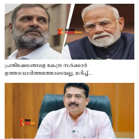
പ്രതിഷേധങ്ങളെ കേന്ദ്ര സർക്കാർ
ഉത്തരവാദിത്തത്തോടെയല്ല, മറിച്ച്
ബലപ്രയോഗത്തിലൂടെയാണ് നേരിട്ടത് ; മോദി
സർക്കാരിനെതിരെ രാഹുൽ ഗാന്ധി