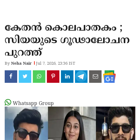
KOZHIKODE
WAYANAD
കേതൻ കൊലപാതകം ;
KANNUR
സിയയുടെ ഗൂഢാലോചന
KASARAGOD
പുറത്ത്
By
Neha Nair
Jul 7, 2026, 23:36 IST
Whatsapp Group