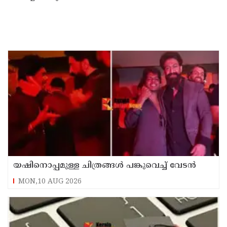
യഷിനൊപ്പമുള്ള ചിത്രങ്ങൾ പങ്കുവെച്ച് വേടൻ
MON,10 AUG 2026