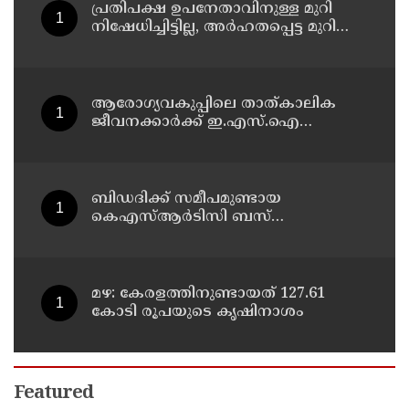
പ്രതിപക്ഷ ഉപനേതാവിനുള്ള മുറി
നിഷേധിച്ചിട്ടില്ല, അർഹതപ്പെട്ട മുറി
ഉപനേതാവിന് തന്നെ ലഭിക്കും :
സ്പീക്കർ തിരുവഞ്ചൂർ
രാധാകൃഷ്ണൻ
ആരോഗ്യവകുപ്പിലെ താത്കാലിക
ജീവനക്കാർക്ക് ഇ.എസ്.ഐ
പരിരക്ഷ ഉറപ്പാക്കും: ആരോഗ്യ മന്ത്രി
കെ. മുരളീധരൻ
ബിഡദിക്ക് സമീപമുണ്ടായ
കെഎസ്ആർടിസി ബസ്
അപകടത്തിൽ പ്രാഥമിക പരിശോധന
പൂർത്തിയായി, ഡ്രൈവർക്ക്
ആവശ്യത്തിന് വിശ്രമം ലഭിച്ചിരുന്നു :
ഗതാഗത മന്ത്രി
മഴ: കേരളത്തിനുണ്ടായത് 127.61
കോടി രൂപയുടെ കൃഷിനാശം
Featured