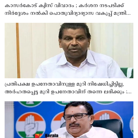
കാസർകോട് ക്വിസ് വിവാദം ; കർശന നടപടിക്ക്
നിർദ്ദേശം നൽകി പൊതുവിദ്യാഭ്യാസ വകുപ്പ് മന്ത്രി
എൻ ഷംസുദ്ദീൻ
പ്രതിപക്ഷ ഉപനേതാവിനുള്ള മുറി നിഷേധിച്ചിട്ടില്ല,
അർഹതപ്പെട്ട മുറി ഉപനേതാവിന് തന്നെ ലഭിക്കും :
സ്പീക്കർ തിരുവഞ്ചൂർ രാധാകൃഷ്ണൻ