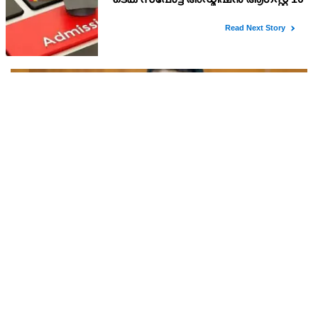
ഉത്തരവാദിത്തത്തോടെയല്ല, മറിച്ച്
ബലപ്രയോഗത്തിലൂടെയാണ് നേരിട്ടത് ; മോദി
വിദ്യാർത്ഥി പ്രതിഷേധങ്ങൾ കൈകാര്യം ചെയ്ത രീതിയിൽ നരേന്ദ്ര
സർക്കാരിനെതിരെ രാഹുൽ ഗാന്ധി
മോദി സർക്കാരിനെതിരെ ലോക്‌സഭയിലെ പ്രതിപക്ഷ നേതാവ്
രാഹുൽ ഗാന്ധി വിമർശനം ശക്തമാക്കി. പ്രതിഷേധങ്ങളെ കേന്ദ്ര
സർക്കാർ ഉത്തരവാദിത്തത്തോടെയല്ല, മറിച്ച
കാസർകോട് ക്വിസ് വിവാദം ; കർശന നടപടിക്ക്
നിർദ്ദേശം നൽകി പൊതുവിദ്യാഭ്യാസ വകുപ്പ് മന്ത്രി
എൻ ഷംസുദ്ദീൻ
കാസർഗോഡ്, കുമ്പള, മഞ്ചേശ്വരം ഉപ ജില്ലകളിലെ സ്‌കൂളുകളിൽ
നടത്തിയ ക്വിസിൽ വിവാദമുണ്ടായ സാഹചര്യത്തിൽ അന്വേഷണം
നടത്തി കുറ്റക്കാർക്കെതിരെ കർശന നടപടി സ്വീകരിക്കുവാൻ
പൊതു വിദ്യാഭ്യാസ മന്ത്രി എൻ ഷംസുദ്ദീൻ പൊത