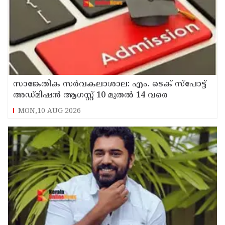
സാങ്കേതിക സർവകലാശാല: എം. ടെക് സ്പോട്ട്
അഡ്മിഷൻ ആഗസ്റ്റ് 10 മുതൽ 14 വരെ
MON,10 AUG 2026