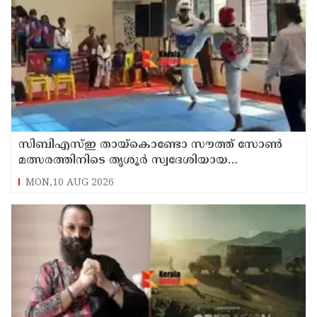
സിബിഎസ്ഇ തായ്കൊണ്ടോ സൗത്ത് സോൺ
മത്സരത്തിനിടെ തൃശൂർ സ്വദേശിയായ
വിദ്യാർത്ഥിയുടെ തലയ്ക്ക് ഗുരുതര പരിക്ക്
MON,10 AUG 2026