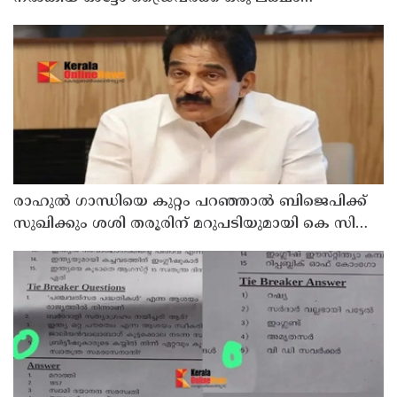
പാരിതോഷികം നൽകുമെന്ന് മന്ത്രി
രാഹുല്‍ ഗാന്ധിയെ കുറ്റം പറഞ്ഞാല്‍ ബിജെപിക്ക്
സുഖിക്കും ശശി തരൂരിന് മറുപടിയുമായി കെ സി
വേണുഗോപാല്‍