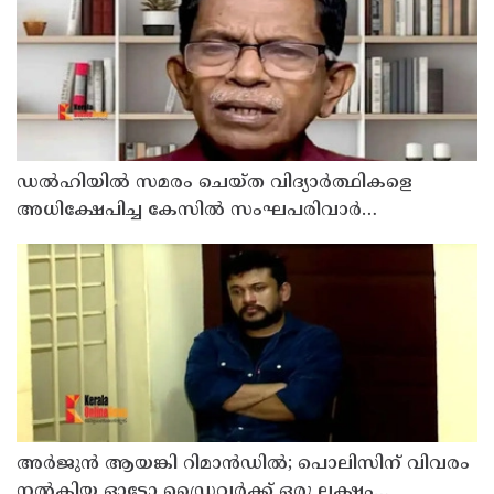
ഡൽഹിയിൽ സമരം ചെയ്ത വിദ്യാർത്ഥികളെ
അധിക്ഷേപിച്ച കേസില്‍ സംഘപരിവാർ
സഹയാത്രികൻ ടി ജി മോഹന്‍ദാസ് കസ്റ്റഡിയിൽ
അര്‍ജുന്‍ ആയങ്കി റിമാന്‍ഡില്‍; പൊലിസിന് വിവരം
നൽകിയ ഓട്ടോ ഡ്രൈവർക്ക് ഒരു ലക്ഷം