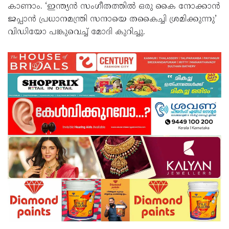
കാണാം. ‘ഇന്ത്യൻ സംഗീതത്തിൽ ഒരു കൈ നോക്കാൻ
ജപ്പാൻ പ്രധാനമന്ത്രി സനായെ തകൈച്ചി ശ്രമിക്കുന്നു’
വിഡിയോ പങ്കുവെച്ച് മോദി കുറിച്ചു.