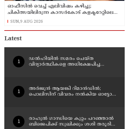
ഓഫീസില്‍ വെച്ച് എലിവിഷം കഴിച്ചു;
ചികിത്സയിലിരുന്ന കാസര്‍കോട് കളക്ടറേറ്റിലെ
സീനിയര്‍ ക്ലര്‍ക്ക് മരിച്ചു
SUN,9 AUG 2026
Latest
ഡൽഹിയിൽ സമരം ചെയ്ത
വിദ്യാർത്ഥികളെ അധിക്ഷേപിച്ച
കേസില്‍ സംഘപരിവാർ
സഹയാത്രികൻ ടി ജി മോഹന്‍ദാസ്
കസ്റ്റഡിയിൽ
അര്‍ജുന്‍ ആയങ്കി റിമാന്‍ഡില്‍;
പൊലിസിന് വിവരം നൽകിയ ഓട്ടോ
ഡ്രൈവർക്ക് ഒരു ലക്ഷം
പാരിതോഷികം നൽകുമെന്ന് മന്ത്രി
രാഹുല്‍ ഗാന്ധിയെ കുറ്റം പറഞ്ഞാല്‍
ബിജെപിക്ക് സുഖിക്കും ശശി തരൂരിന്