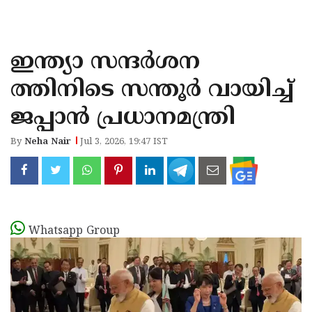
KOZHIKODE
WAYANAD
ഇന്ത്യാ സന്ദർശന
KANNUR
ത്തിനിടെ സന്തൂർ വായിച്ച്
KASARAGOD
ജപ്പാൻ പ്രധാനമന്ത്രി
By
Neha Nair
Jul 3, 2026, 19:47 IST
Whatsapp Group