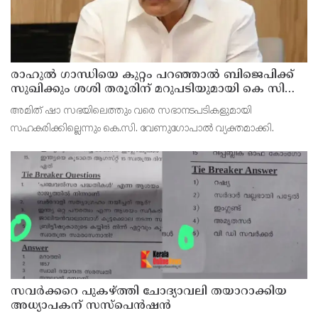
രാഹുല്‍ ഗാന്ധിയെ കുറ്റം പറഞ്ഞാല്‍ ബിജെപിക്ക്
സുഖിക്കും ശശി തരൂരിന് മറുപടിയുമായി കെ സി
വേണുഗോപാല്‍
അമിത് ഷാ സഭയിലെത്തും വരെ സഭാനടപടികളുമായി
സഹകരിക്കില്ലെന്നും കെ.സി. വേണുഗോപാല്‍ വ്യക്തമാക്കി.
സവര്‍ക്കറെ പുകഴ്ത്തി ചോദ്യാവലി തയാറാക്കിയ
അധ്യാപകന് സസ്‌പെന്‍ഷന്‍