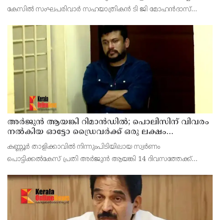
കേസില്‍ സംഘപരിവാര്‍ സഹയാത്രികന്‍ ടി ജി മോഹന്‍ദാസ്
പൊലീസ് കസ്റ്റഡിയില്‍. എറണാകുളം മട്ടാഞ്ചേരിയിലെ വീട്ടില്‍
റെയ്ഡ്
അര്‍ജുന്‍ ആയങ്കി റിമാന്‍ഡില്‍; പൊലിസിന് വിവരം
നൽകിയ ഓട്ടോ ഡ്രൈവർക്ക് ഒരു ലക്ഷം
പാരിതോഷികം നൽകുമെന്ന് മന്ത്രി
കണ്ണൂർ താളിക്കാവിൽ നിന്നുംപിടിയിലായ സ്വർണം
പൊട്ടിക്കൽകേസ് പ്രതി അര്‍ജുന്‍ ആയങ്കി 14 ദിവസത്തേക്ക്
റിമാന്‍ഡില്‍. കൂത്തുപറമ്പ് ജുഡീഷ്യൽ ഫസ്ക്ളാസ്
മജിസ്‌ട്രേറ്റാണ് റിമാൻഡ് ചെയ്തത് പ്രതിയെ തലശേരി സബ്
ജയില