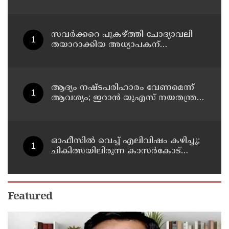
മറുപടിയുമായി കെ സി
വേണുഗോപാല്‍
സവര്‍ക്കറെ പുകഴ്ത്തി ചോദ്യാവലി
തയാറാക്കിയ അധ്യാപകന്
സസ്‌പെന്‍ഷന്‍
ആദ്യം നഷ്ടപരിഹാരം വേണമെന്ന്
ആവശ്യം; ഇറാന്‍ യുഎസ് നയതന്ത്ര
നീക്കങ്ങളില്‍ അനിശ്ചിതത്വം
ഓഫീസില്‍ വെച്ച് എലിവിഷം കഴിച്ചു;
ചികിത്സയിലിരുന്ന കാസര്‍കോട്
കളക്ടറേറ്റിലെ സീനിയര്‍ ക്ലര്‍ക്ക് മരിച്ചു
Featured