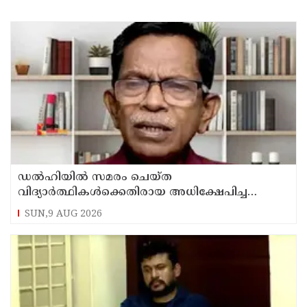
ഡൽഹിയിൽ സമരം ചെയ്ത
വിദ്യാർത്ഥികൾക്കെതിരായ അധിക്ഷേപിച്ച
കേസില്‍ സംഘപരിവാർ സഹയാത്രികൻ ടി ജി
SUN,9 AUG 2026
മോഹന്‍ദാസ് കസ്റ്റഡിയിൽ