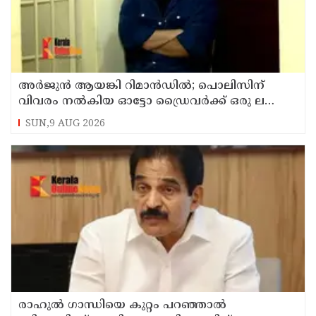
അര്‍ജുന്‍ ആയങ്കി റിമാന്‍ഡില്‍; പൊലിസിന്
വിവരം നൽകിയ ഓട്ടോ ഡ്രൈവർക്ക് ഒരു ലക്ഷം
പാരിതോഷികം നൽകുമെന്ന് മന്ത്രി
SUN,9 AUG 2026
രാഹുല്‍ ഗാന്ധിയെ കുറ്റം പറഞ്ഞാല്‍