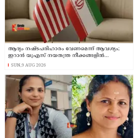
ആദ്യം നഷ്ടപരിഹാരം വേണമെന്ന് ആവശ്യം;
ഇറാന്‍ യുഎസ് നയതന്ത്ര നീക്കങ്ങളില്‍
അനിശ്ചിതത്വം
SUN,9 AUG 2026